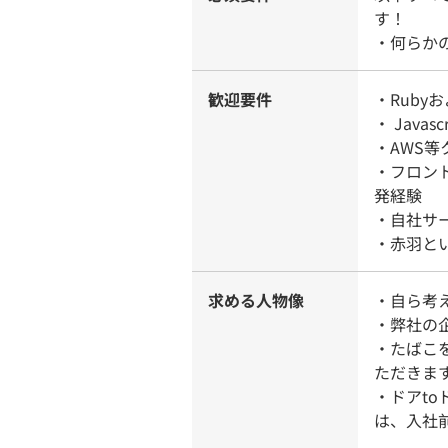
す！
・何らか
歓迎要件
・Rubyお
・ Javas
・AWS
・フロン
発経験
・自社サ
・赤羽と
求める人物像
・自ら考
・弊社の
・たばこ
ただきま
・ドアt
は、入社