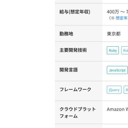
給与(想定年収)
400万 〜 
（※
想定年
勤務地
東京都
主要開発技術
Ruby
Ru
開発言語
JavaScript
フレームワーク
jQuery
R
クラウドプラット
Amazon W
フォーム