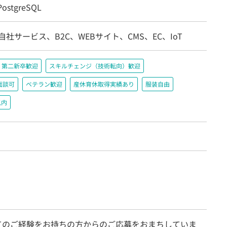
ostgreSQL
自社サービス、B2C、WEBサイト、CMS、EC、IoT
第二新卒歓迎
スキルチェンジ（技術転向）歓迎
面談可
ベテラン歓迎
産休育休取得実績あり
服装自由
以内
てのご経験をお持ちの方からのご応募をおまちしていま