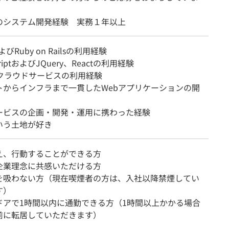
のシステム開発経験 実務１年以上
よびRuby on Railsの利用経験
criptおよびJQuery、Reactの利用経験
等クラウドサービスの利用経験
トからインフラまで一貫したWebアプリケーションの開
ービスの企画・開発・運用に携わった経験
いう土地が好き
え、行動することができる方
企業理念に共感いただける方
を吸わない方（現在喫煙者の方は、入社以降禁煙してい
す）
oドアで1時間以内に通勤できる方（1時間以上かかる場合
前に転居していただきます）