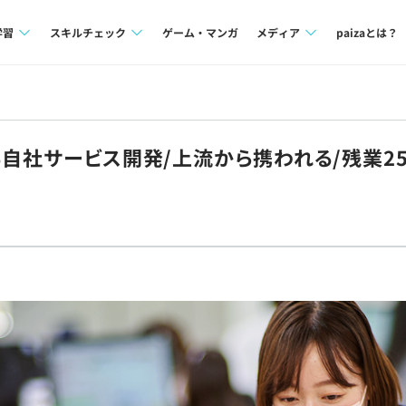
学習
スキルチェック
ゲーム・マンガ
メディア
paizaとは？
講座一覧
プログラミング言語
Tech Team Journal
問題集
SQL
paiza times
る自社サービス開発/上流から携われる/残業25
4択課題
評価結果一覧
note
ント
ナレッジ
再チャレンジ結果一覧
ミナー
リファレンス
プラン
ド
個人向けプラン
法人向けプラン
学校向けプラン