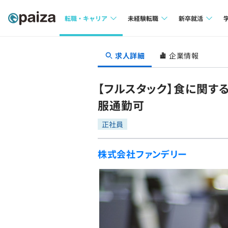
転職・キャリア
未経験転職
新卒就活
求人検索
求人検索
求人検索
求人詳細
企業情報
本選考
インタビュー
インタビュー
インターン
【フルスタック】食に関す
転職成功ガイド
転職成功ガイド
服通勤可
新卒エージェ
転職エージェント
正社員
イベント・セ
株式会社ファンデリー
インタビュー
就活成功ガイ