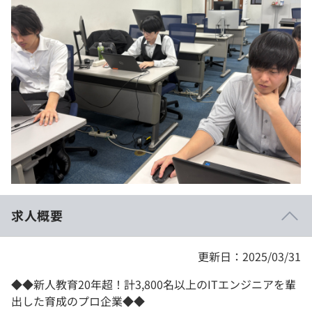
イベント・セミナー
paiza times
再チャレンジ結果一覧
リファレンス
インタビュー
note
就活成功ガイド
プラン
個人向けプラン
法人向けプラン
学校向けプラン
求人概要
契約内容・クーポン
更新日：2025/03/31
◆◆新人教育20年超！計3,800名以上のITエンジニアを輩
出した育成のプロ企業◆◆