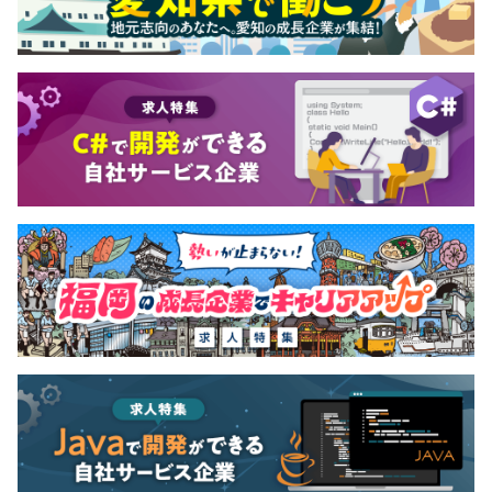
・エンベデッドシステムスペシャリスト（ES）10万円
・情報処理安全確保支援士（SC）10万円
・ITサービスマネージャー（SM）10万円
・システム監査技術者（AU）10万円 など
上記のほか、AWS・Azure・GCPなどのクラウド関連資格
についても支援。ひとりひとりの業務内容や将来のキャリ
アに合う形で、資格取得を応援しています。
■賞与：年2回（7月・12月）
■決算賞与：年1回（3月）
■昇給：年1回（4月）
年2回の面談を通じ、社員と評価・実績をすりあわせた上
で給与を決定。エンジニアの頑張りを公平に評価します！