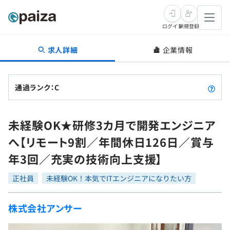
ログイン
新規登録
求人詳細
企業情報
転職・キャリア
未経験転職
求人検索
通過ランク：C
新卒就活
求人検索
インタビュー
未経験OK★研修3カ月で開発エンジニア
学習
求人検索
インタビュー
転職成功ガイド
へ【リモート9割／年間休日126日／賞与
本選考
スキルチェック
講座一覧
年3回／充実の技術向上支援】
転職成功ガイド
転職エージェント
ゲーム・マンガ
インターン
プログラミング言語
正社員
問題集
未経験OK！本気でITエンジニアになりたい方
メディア
SQL
4択課題
株式会社アンサー
新卒エージェント
paizaとは？
Tech Team Journal
評価結果一覧
ナレッジ