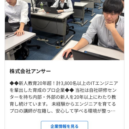
※経験者の方は能力やスキルに応じて優遇いたします。
■銀行：インターネットバンキング
■銀行：融資稟議システム
《年収例》
■証券：オンライントレードシステム
■年収500万円／25歳・経験2年／プログラマ（月給25万
■保険：営業支援システム（タブレット）
円＋残業手当＋賞与）
■カード：基幹システム
■年収700万円／30歳・経験7年／SE（月給38万円＋残業
■公共：Web申請システム
手当＋賞与）
■アパレル：ECサイト
■年収1080万円／38歳・経験15年／マネージャー（月給
■流通：在庫管理システム
55万円＋残業手当＋賞与）
■サービス：受発注システム
■転居を伴う転勤なし／リモート案件90％以上
■通販：スマホサイト
多くの案件でリモート勤務を中心とした働き方が可能で
株式会社アンサー
■教育：学習システム
す。
※プロジェクトの状況に応じて、定期的な出社が必要にな
◆◆新人教育20年超！計3,800名以上のITエンジニア
る場合もあります。
を輩出した育成のプロ企業◆◆ 当社は自社研修セン
（※
想定年収
は年収提示額を保証するものではありません）
※研修期間中は、リモートと出社を活用しますのでご安心
ターを持ち内部・外部の新人を20年以上にわたり教
◎研修センター完備／配属後も研修などでスキルアップを
ください。
育し続けています。 未経験からエンジニアを育てる
実現
プロの講師が在籍し、安心して学べる環境が整って
入社後の新人研修が終わってからも、各種研修を受講して
います。 「ITに興味があるけど独学は厳しいな…」
就業場所の変更範囲
9：00～17：30（実働7.5時間）
いただけます。
「理系じゃないけどエンジニアになれるのかな…」
＜雇入時＞
企業情報を見る
休憩時間：12:00〜13:00（60分）※プロジェクトにより
外部研修への参加、Udemyでの学習、書籍の購入支援な