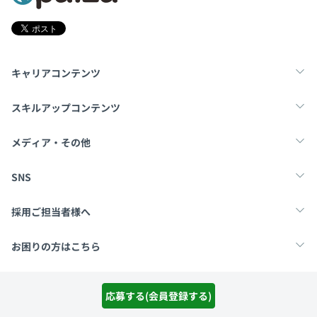
キャリアコンテンツ
転職・キャリア
未経験転職
新卒就活
スキルアップコンテンツ
学習
スキルチェック
マンガ・ゲーム
メディア・その他
Tech Team Journal
paiza times
note
SNS
X
Facebook
採用ご担当者様へ
採用・教育をお考えの企業様へ
中途求人掲載はこちら
お困りの方はこちら
paizaとは？
お問い合わせ・FAQ
応募する(会員登録する)
運営会社
利用規約
プライバシーポリシー
Cookieポリシー
Copyright Paiza, Inc. All rights reserved.