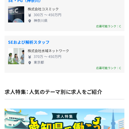
◎産休・育休の復帰率は男女ともに100%
SE・PG（神奈川）
※2024年度実績
株式会社コスミック
300万 〜 450万円
神奈川県
応募可能ランク：C
■交通費全額支給
■時間外手当
SEおよび解析スタッフ
■住宅手当
株式会社水域ネットワーク
■家族手当
370万 〜 450万円
東京都
■役職手当
応募可能ランク：C
■資格報奨金（最大10万円）
・情報セキュリティマネジメント試験（SG）2万円
・基本情報技術者（FE）2万円
・応用情報技術者（AP）3万円
求人特集：人気のテーマ別に求人をご紹介
・データベーススペシャリスト（DB）10万円
・ITストラテジスト（ST）10万円
・システムアーキテクト（SA）10万円
・プロジェクトマネージャー（PM）10万円
・ネットワークスペシャリスト（NW）10万円