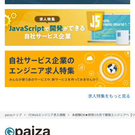
社会保険完備（健康保険・厚生年金加入・雇用保険・労災
保険）
※関東ITソフトウェア健康保険組合加入
無期雇用
求人特集をもっと見る
3カ月（条件などの変更はありません）
paizaトップ
IT/Webエンジニア求人情報
未経験OK★研修3カ月で開発エンジニアへ【リ