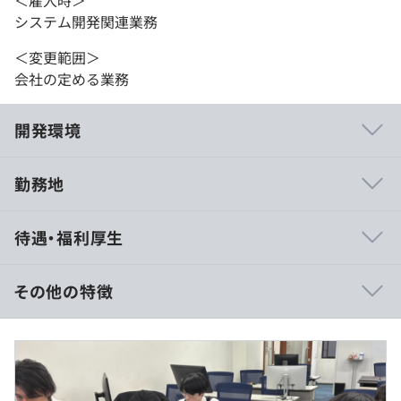
システム開発関連業務
＜変更範囲＞
会社の定める業務
開発環境
勤務地
■残業少なめ／ワークライフバランスを重視
待遇・福利厚生
配属先によって、ほとんど残業が発生しないケースもあ
り、「前職よりも自由な時間が増えた」という声が多く寄
せられています。仕事とプライベートの確保をしながら働
その他の特徴
ける環境が整っており、自分の時間を大切にしながらスキ
ルアップできる職場です。
■入社時の想定年収：年収300万円～600万円
■月給22万円以上+残業手当＋賞与（年3回）
※年齢・社会経験などを考慮して決定します。
※残業手当は100％支給！（みなし残業はありません）