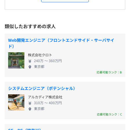
「興味をもって調べ出したのは最近。それでも大丈
東京本社、および自宅またはお客様先
異なります
ど、段階に応じた支援を利用できるので、長期的にスキル
夫？」 問題ありません！数々の不安を持った方々も
＜変更範囲＞
平均残業時間：月20H以内※業務量に波はありますが、残
アップを目指すことができます。
問題なくエンジニアへ成長しています。 研修期間は3
会社の定める場所（テレワークをおこなう場所を含む）
業時間短縮に向けて全社で取り組んでいます
カ月間です。しっかりと密度の濃い研修をおこなって
類似したおすすめの求人
いきます。 そのため、この期間は研修のみに専念し
受動喫煙防止措置に関する事項
ていただきます。「研修が仕事」と思ってください。
屋内原則禁煙（喫煙室あり）
Web開発エンジニア（フロントエンドサイド・サーバサイ
プロジェクトごとに選択、オブジェクト指向、ウォーター
「研修3カ月間でマスターできるか不安…」なんて方
ド）
【年間休日126日以上】
※プロジェクト先により異なります。
フォール、アジャイル
ももちろんいらっしゃると思います。 当社では研修
■完全週休2日制（土・日）
株式会社クロト
完了後プロジェクトへ配属される際も、先輩社員が
■祝日休み
240万 〜 360万円
所属するアンサーチームに参画するため、OJTといっ
東京都
■年末年始休暇
た形で最初の業務をおこなっていきます。 先輩達も
応募可能ランク：B
■夏季休暇
■JR「御徒町駅」「秋葉原駅」
同じ不安を持ちながらのスタートでした。 分からな
■慶弔休暇
■東京メトロ銀座線「末広町駅」
いところ、詰まっているポイント…みんな熟知して
システムエンジニア（ポテンシャル）
■有給休暇
■千代田線「湯島駅」
います！ ぜひ、一緒に成長していきましょう！
■産前・産後休暇
■大江戸線「上野御徒町駅」
アルカディア株式会社
■育児休暇
■日比谷線「仲御徒町駅」
310万 〜 400万円
東京都
■出産休暇
応募可能ランク：C
◎産休・育休の取得率は100％
◎男性の平均取得期間は3.5カ月