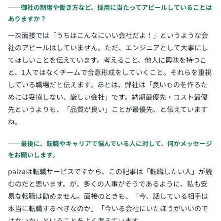
――御社の制度や働き方など、採用に当たってアピールしていることは
ありますか？
一次面接では「うちはこんなにいい会社だよ！」というような会
社のアピールはしていません。ただ、エンジニアとして大事にし
てほしいことを伝えています。考えること、他人に興味を持つこ
と、1人ではなくチームで合意形成をしていくこと。それらを重視
している職場だと伝えます。あとは、弊社は「良いものを作るた
めには妥協しない、厳しい会社」です。納期最優先・コスト最優
先というよりも、「品質が良い」ことが最優先、と伝えています
ね。
――最後に、転職やキャリアで悩んでいる人に対して、何かメッセージ
をお願いします。
paizaは転職サービスですから、この記事は「転職したい人」が読
むのだと思います。が、多くの人事がそうであるように、私も安
易な転職は勧めません。面接のときも、「今、話している相手は
本当に転職するべきなのか」「今いる会社にいたほうがいいので
はないか」ということをよく考えています。