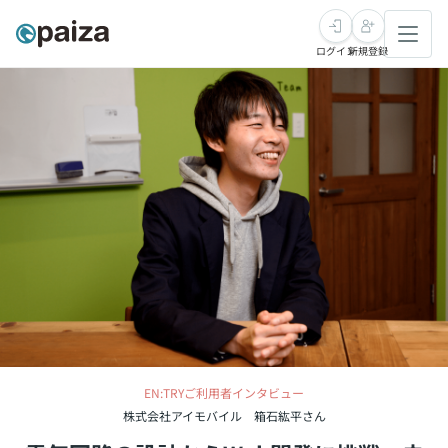
ログイン
新規登録
転職・キャリア
未経験転職
求人検索
新卒就活
求人検索
インタビュー
学習
求人検索
インタビュー
転職成功ガイド
本選考
スキルチェック
講座一覧
転職成功ガイド
転職エージェント
ゲーム・マンガ
インターン
プログラミング言語
問題集
メディア
EN:TRYご利用者インタビュー
SQL
4択課題
新卒エージェント
株式会社アイモバイル 箱石紘平さん
paizaとは？
Tech Team Journal
評価結果一覧
ナレッジ