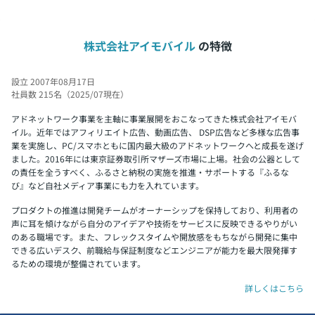
株式会社アイモバイル
の特徴
設立 2007年08月17日
社員数 215名（2025/07現在）
アドネットワーク事業を主軸に事業展開をおこなってきた株式会社アイモバ
イル。近年ではアフィリエイト広告、動画広告、 DSP広告など多様な広告事
業を実施し、PC/スマホともに国内最大級のアドネットワークへと成長を遂げ
ました。2016年には東京証券取引所マザーズ市場に上場。社会の公器として
の責任を全うすべく、ふるさと納税の実施を推進・サポートする『ふるな
び』など自社メディア事業にも力を入れています。
プロダクトの推進は開発チームがオーナーシップを保持しており、利用者の
声に耳を傾けながら自分のアイデアや技術をサービスに反映できるやりがい
のある職場です。また、フレックスタイムや開放感をもちながら開発に集中
できる広いデスク、前職給与保証制度などエンジニアが能力を最大限発揮す
るための環境が整備されています。
詳しくはこちら