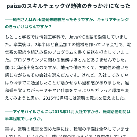
paizaのスキルチェックが勉強のきっかけになった
――箱石さんはWeb開発未経験だったそうですが、キャリアチェンジ
のきっかけはなんですか？
もともと学校では情報工学科で、JavaやC言語を勉強していまし
た。卒業後は、2年半ほど食品加工の機械を作っている会社で、電
気系の配線や組込み系のプログラムを書く業務を担当していまし
た。プログラミングに関わる業務はほとんどありませんでした。
僕は北海道出身なのですが、地元で働きたくて、方向性の違いを
感じながらもその会社を選んだんです。けれど、入社してみてや
はり今までに勉強したことが活かせない違和感がありました。違
和感を覚えながらモヤモヤと仕事をするよりもガラっと環境を変
えてみようと思い、2015年3月頃には退職の意志を伝えました。
――アイモバイルさんには2015年11月入社ですから、転職活動期間は
半年程度でしょうか。
実は、退職の意志を固めた際には、転職の準備は全然していませ
んでした。というのは、僕は4歳の頃からピアノを勉強していて、