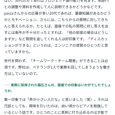
はい。30代の方であればプロジェクト進行能力を見ます。他部門
との調整や資料を作成して人に説明できるかどうかなどです。
paizaさんからの応募が多い20代であれば、基礎知識があるかどう
かとモチベーション、さらには、こちらからの質問に対してきち
んと答えられるか。たとえば、面接での私の質問に対し答えを出
すには条件が不十分だったとすれば、「他の前提の場合はどうし
ますか」など質問を返してくれる人は好印象です。「ディスカッ
ションができる」というのは、エンジニアの資質のひとつだと思
っていますから。
世代を問わず、「チームワーク・チーム開発」ができることは必
須です。弊社は、ベテランが1人で業務を回してしまうような働き
方はしていないので。
――実際に採用された箱石さんの、面接での印象はいかがでしたでしょ
うか。
第一印象では「声が小さい人だな」と思いました（笑）。それは
冗談としても、興味を引いたのは、幼い頃からピアノを勉強して
いるという話です。ひとつのことに真剣に打ち込めるのは才能で