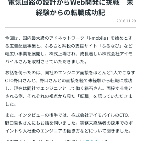
電気回路の設計からWeb開発に挑戦
未
イベント・セミナー
経験からの転職成功記
paiza times
再チャレンジ結果一覧
リファレンス
インタビュー
2016.11.29
note
就活成功ガイド
今回は、国内最大級のアドネットワーク「i-mobile」を始めとす
プラン
る広告配信事業と、ふるさと納税の支援サイト「ふるなび」など
個人向けプラン
幅広い事業を展開し、株式上場され、成長著しい株式会社アイモ
バイルさんを取材させていただきました。
法人向けプラン
お話を伺ったのは、同社のエンジニア面接をほとんど1人でこなす
CTO野口さんと、野口さんとの面接を経て未経験から転職に成功
学校向けプラン
し、現在は同社でエンジニアとして働く箱石さん。面接する側と
される側、それぞれの視点から見た「転職」を語っていただきま
契約内容・クーポン
した。
また、インタビューの後半では、株式会社アイモバイルのCTO、
野口哲也さんにもお話を伺いました。実務未経験者の採用でのポ
イントや入社後のエンジニアの働き方などについて聞きました。