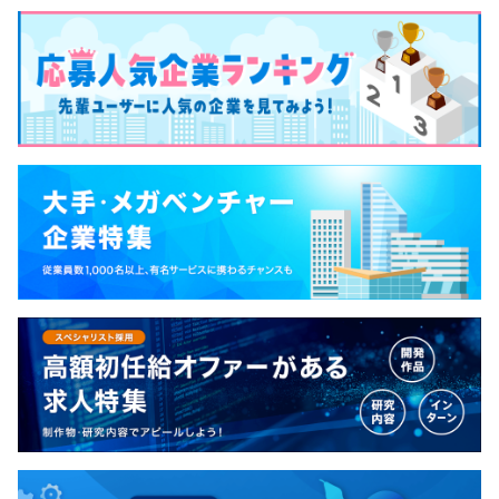
AI×AR技術とGPS機能を組み合わせ、お気に入りの街を
■elFULL（エルフル）
散策しながら、スマホで街並みにカメラをかざすだけで、
無期雇用
50歳になった社員のキャリアプランや人生設計を支援す
現在地周辺の部屋や物件情報を手早く直感的に探せるアプ
るプログラムです。人生100年時代を充実したものにする
リ。その街での暮らしをイメージしながら住まい探しがで
ためのサポートをしています。
きるので、従来の検索軸中心の家探しに足りなかった「安
メンター制度の有無
心」と「喜び」を同時に得られる、これまでにないユーザ
3カ月
あり
ー体験を提供しています。
キャリアコンサルティング制度の有無及びその内容
■キャリアデザインシート
社員は定期的にキャリアデザインシートを作成し会社と共
有します。最終的なキャリアビジョンから逆算して5年
「クリエイターの日」
後、3年後の目標を定めるもので、異動意向や職種変更希
希望する社員が通常業務の枠を離れて、業務時間の
望を表明することも可能です。会社や上司と共有すること
10%（3ヵ月に７営業日まで）を使い、自分の関心のある
で、やりたいことの実現に向けて近しい業務へのアサイン
領域や新たな技術や手法に取り組める機会。同期でアプリ
やキャリア形成の支援などを受けられます。
開発したり、社内競技プログラミング大会を開催したりと
幅広く活用されています。
■キャリア支援室
社員が社外、社内のキャリアアドバイザーに直接相談がで
「クリエイティブアワード」
き、迷いや悩みなくキャリアを描くことを支援するキャリ