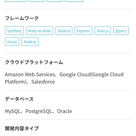
フレームワーク
Symfony
Ruby on Rails
Sinatra
Express
Nuxt.js
jQuery
Vue.js
Node.js
クラウドプラットフォーム
Amazon Web Services、Google Cloud(Google Cloud
Platform)、Salesforce
データベース
MySQL、PostgreSQL、Oracle
開発内容タイプ