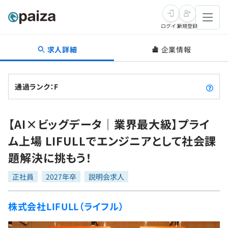
ログイン
新規登録
求人詳細
企業情報
転職・キャリア
未経験転職
求人検索
通過ランク：F
新卒就活
求人検索
インタビュー
【AI×ビッグデータ｜業界最大級】プライ
学習
求人検索
インタビュー
転職成功ガイド
ム上場 LIFULLでエンジニアとして社会課
本選考
スキルチェック
講座一覧
題解決に挑もう！
転職成功ガイド
転職エージェント
ゲーム・マンガ
インターン
プログラミング言語
正社員
問題集
2027年卒
説明会求人
メディア
SQL
4択課題
株式会社LIFULL（ライフル）
新卒エージェント
paizaとは？
Tech Team Journal
評価結果一覧
ナレッジ