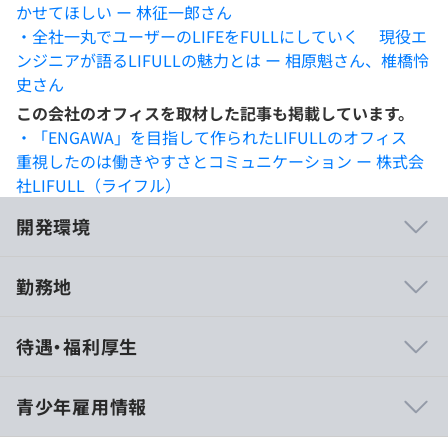
かせてほしい ー 林征一郎さん
・全社一丸でユーザーのLIFEをFULLにしていく 現役エ
ンジニアが語るLIFULLの魅力とは ー 相原魁さん、椎橋怜
史さん
この会社のオフィスを取材した記事も掲載しています。
・「ENGAWA」を目指して作られたLIFULLのオフィス
重視したのは働きやすさとコミュニケーション ー 株式会
社LIFULL（ライフル）
開発環境
勤務地
LIFULLでは、経営理念を実現するため、社員ひとり一人
待遇・福利厚生
が自発的に挑戦し成長し続けられるような仕組みや文化を
つくっています。
青少年雇用情報
特にエンジニアでは、通常業務の枠を離れて業務時間の
10％を使って、新技術を試したり未経験の開発領域に取り
月給330,000円（院卒・大卒・短大卒・専門卒・高専