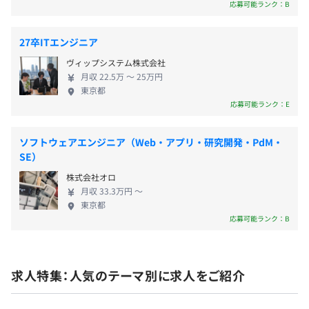
応募可能ランク：B
実施しています。研修プログラムを通して、選抜社員のグ
・各種サークル
AIやディープラーニング技術の活用により、2次元の間取
ローバル視点の醸成、さらなる成長や、個人・組織へのフ
・報奨制度
り図を画像認識・ポリゴン化して3Dモデルを安価かつ大
ィードバックを期待するものとなっています。
・福利厚生倶楽部
量に自動生成し可視化する技術で、国際特許を取得してい
27卒ITエンジニア
自己啓発支援の有無及びその内容
・リフレッシュ手当
ます。この技術を最新のVR技術と組み合わせ、3Dの街を
ヴィップシステム株式会社
・ワーキングマザー・ファザー支援
自由に飛び回り、遠隔地からでもシームレスにバーチャル
■資格取得奨励制度
月収 22.5万 〜 25万円
内見できる画期的なプロダクト「空飛ぶホームズくん」を
東京都
正社員・契約社員を対象に、スキルアップを支援するため
応募可能ランク：E
生み出しました。
に、会社として奨励する資格に合格した場合、その受験費
用を負担しています。
「LIFULL HOME'S イマ―シブモデルルーム」
賞与：年2回（7月・12月）※業績による
ソフトウェアエンジニア（Web・アプリ・研究開発・PdM・
SE）
「Apple Vision Pro」発売日当日にリリースした国内不動
＜その他セミナー＞
産ポータル初の未来の暮らし体験アプリ。空間全体を表現
■リーダーズアイセミナー
株式会社オロ
のキャンバスとして活かす「Apple Vision Pro」上にリア
月収 33.3万円 〜
各種業界の先駆者を招き、経験や知見をお話いただくセミ
東京都
リティのあるモデルルームを再現。これまで別々の体験だ
昇給：年2回（4月・10月）※弊社規定に基づく
ナーです。
応募可能ランク：B
った「検索」と「内覧」を一つの体験として提供すること
で、時間や距離などの制約で内覧が難しかった方、満足の
■女性社員向けキャリアセミナー
いく住まい探しができなかった方の課題を解決していま
女性のキャリア開発の支援を目的として、社内外のロール
す。
求人特集：人気のテーマ別に求人をご紹介
各種社会保険完備
モデルのこれまでの歩みを紹介するセミナーを開催してい
ます。
「かざして検索」