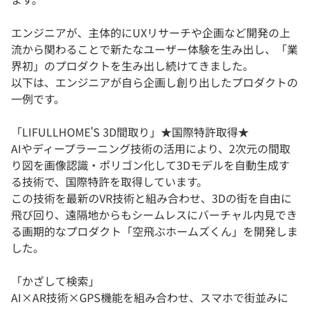
エンジニアが、主体的にUXリサーチや企画など開発の上
流から関わることで新たなユーザー体験を生み出し、「業
界初」のプロダクトを生み出し続けてきました。
以下は、エンジニアが自ら企画し創り出したプロダクトの
一例です。
「LIFULLHOME'S 3D間取り」★国際特許取得★
AIやディープラーニング技術の活用により、2次元の間取
り図を画像認識・ポリゴン化して3Dモデルを自動生成す
る技術で、国際特許を取得しています。
この技術を最新のVR技術と組み合わせ、3Dの街を自由に
飛び回り、遠隔地からもシームレスにバーチャル内見でき
る画期的なプロダクト「空飛ぶホームズくん」を開発しま
した。
「かざして検索」
AI×AR技術×GPS機能を組み合わせ、スマホで街並みに