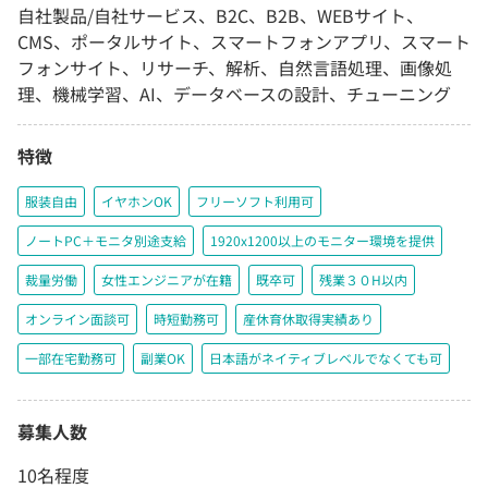
自社製品/自社サービス、B2C、B2B、WEBサイト、
CMS、ポータルサイト、スマートフォンアプリ、スマート
フォンサイト、リサーチ、解析、自然言語処理、画像処
理、機械学習、AI、データベースの設計、チューニング
特徴
服装自由
イヤホンOK
フリーソフト利用可
ノートPC＋モニタ別途支給
1920x1200以上のモニター環境を提供
裁量労働
女性エンジニアが在籍
既卒可
残業３０H以内
オンライン面談可
時短勤務可
産休育休取得実績あり
一部在宅勤務可
副業OK
日本語がネイティブレベルでなくても可
募集人数
10名程度