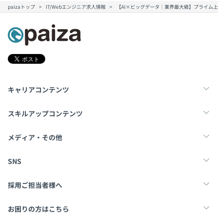
■CaRealize（グループ外兼業届出制度）
paizaトップ
IT/Webエンジニア求人情報
【AI×ビッグデータ｜業界最大級】プライム上場
自身の成長や会社の成長に繋がる場合には届出制で兼業を
許可しています。社員の望むキャリアの実現のために、社
プロジェクトごとに選択、オブジェクト指向、アジャイ
外での挑戦も支援しています。相当数の社員が
ル、スクラム、ペアプロ、グローバルチーム（多国籍メン
「CaRealize（キャリアライズ）」というこの届出制度を
バー）
利用して兼業を行っています。
■社内公募制度
キャリアコンテンツ
特定の業務を専門的に担当する者を広く社内から公募する
制度。新事業の立上げ等の際に不定期に社内公募が行われ
転職・キャリア
未経験転職
新卒就活
スキルアップコンテンツ
ます。
学習
スキルチェック
マンガ・ゲーム
メディア・その他
Docker、Kubernetes
Tech Team Journal
paiza times
note
SNS
前年度の月平均所定外労働時間の実績
19.5時間
X
Facebook
採用ご担当者様へ
採用・教育をお考えの企業様へ
中途求人掲載はこちら
お困りの方はこちら