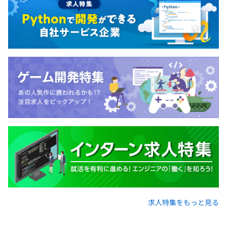
クリエイターのモチベーションアップやスキル共有を目的
ア支援室を提供しています。
に、全社のプロジェクトの中から社員の投票でグランプリ
を決定するアワードを開催。
■キャリア選択制度
社員一人ひとりの描いたキャリアを最大限に尊重・支援す
「創民祭（そうみんさい）」
るための制度です。年に2回キャリアを見つめ直す機会を
業務や「クリエイターの日」、プライベートで創った物な
提供し、自身のキャリアビジョンを踏まえて、経験したい
ど、公私を問わず社員が創作したプロダクトを、お酒を飲
仕事・部署への異動希望を申請することができます。異動
んだり、ピザやお寿司を食べながらお披露目するエンジニ
希望を出した社員のうち約6割の異動希望が実現していま
アのお祭り。
す。
「キャリアクリニック」
■キャリフル（グループ内兼業制度）
社内のスペシャリストやマネジャーと、キャリアの話から
部署の異動を伴わない社内兼業制度「キャリフル」は、業
技術の話まで様々なことを対話しながら学びに活かせる機
務時間の10％を使ってグループ会社を含む所属部署以外で
会で、特に若手社員に好評です。
の業務を経験できる制度です。 自身のキャリア形成や成
長の機会として活用しています。キャリフルを経た後にキ
ャリア選択制度を活用し、実際に部署異動して新たなキャ
求人特集をもっと見る
リアにチャレンジしている社員もいます。
相談の上、ご希望のマシンを支給いたします。