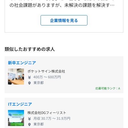
の自主性に任せています
ンジニアのみ）「エンジニア2年目研修『SET』」「フォ
の統計アルゴリズムを掛け合わせ、日本国内約470万戸の
の社会課題がありますが、未解決の課題を解決する
場所を含む）
平均残業時間：平均19.5時間／月
ローアップ研修」「ビジョンカレッジ」「新任グループ長
マンションの参考価格を自動で算出し、地図上で一目で見
ためには、視点を変える新しい発想とそれを実現す
研修」ほか
られるようにした「業界初」のプロダクト。「住まいの購
るためのテクノロジーの力が不可欠です。 LIFULL
企業情報を見る
受動喫煙防止措置に関する事項
入は人生で最も高額な買い物なのに、中古不動産価格が不
は、日本最大級の不動産・住宅情報サイト「LIFULL
「選択プログラム」
屋内の受動喫煙対策･････有
透明なために適正価格が分からない」という消費者の不安
HOME'S」をはじめ、超高齢社会の課題を解決する
《年間休日122日》
クリティカルシンキング、タイムマネジメント等の汎用的
東京本社：屋内禁煙（喫煙室有）、札幌支店：屋内禁煙、
を解消したいという、一人のエンジニアの想いをもとに生
「LIFULL senior」、地方の雇用と人材の課題解決に
・完全週休2日制
なスキルをはじめ、最新の技術を学ぶプログラムなど、社
東京本社・札幌支店以外：屋内禁煙（ビル共用部分に喫煙
まれました。
挑む「LIFULL FaM」など、テクノロジーの力で、事
類似したおすすめの求人
・祝日
員の自発的な提案に基づくテーマに沿って「ゼミナール」
室有）
業領域を拡大しながら成長中です。 ■“業界初”のプ
・夏季休暇
を随時開催しています。
「おとり物件のAI自動検知」
ロダクトを生み出し続ける LIFULLのエンジニアに求
・年末年始休暇
社員は自身が受講したいゼミを選択して受講できます。ほ
新卒エンジニア
「おとり物件」とは、存在しない物件や存在するが取引対
められるのは、「誰のどんな課題を解決するの
・慶弔休暇
とんどのゼミで社員が講師を務め、職種や部門を越えてお
象にならない物件あるいは取引の意思がない物件のうち広
ポケットサイン株式会社
か？」「テクノロジーの力でどうやって実現するの
・LIFULL休暇：自身や家族の記念日や子どもの運動会な
互いに教え合う文化の醸成に繋がっています。
告宣伝されている物件のことで、社会課題のひとつになっ
■地下鉄半蔵門線「半蔵門駅」3a出口より徒歩2分
400万 〜 600万円
か？」を徹底的に突き詰める力。 人々に「安心」と
ど、自身に関連するイベントの日に自由に休暇を取得でき
（例）経営ノウハウを直接学べる「経営塾」をはじめ、マ
東京都
ています。LIFULLでは、データベースに蓄積されている
■地下鉄有楽町線「麹町駅」3出口より徒歩6分
「喜び」という本質的な価値を届けるために、これ
応募可能ランク：A
る制度（年間2日）を設けています。
ーケティング、Webディレクション、プロダクトマネジメ
ビッグデータを自社開発AIに学習させて、「おとり物件」
まで誰も取り組んでこなかった未解決の課題にチー
ント、AIなど、年間で50以上の講座が開講されています。
を検出して自動で削除する取り組みを進めています。
※自転車通勤も可能です
ムで挑み、“業界初”のプロダクトを生み出し続けて
2023年3月には単月で特定の学習モデルで99％の精度を達
ITエンジニア
いく。この姿勢こそが、LIFULLエンジニアの特徴で
「選抜プログラム」
成しました。
株式会社DGフィーリスト
す。
次世代リーダー育成プログラムです。活躍や成果が認めら
・通勤交通費支給（日額上限3,500円まで）
月収 30.7万 〜 31.9万円
れ全社表彰された社員の中から選抜し、選抜海外研修等を
・社員持株制度
東京都
「LIFULLHOME'S 3D間取り」（国際特許取得）