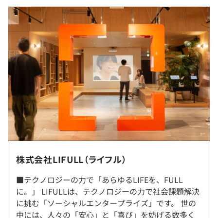
組める「クリエイターの日」や、公私問わず社員が創った
卒））
プロダクトをお披露目できる「創民祭（そうみんさい）」
過去３年間の新卒採用者数の男女別人数
など、制度面も充実。挑戦と成長を後押しする制度や仕組
【月給の内訳】基本給252,000円・固定残業代78,000円
前年度 男性13人 女性7人
みを活用して、フルスタックエンジニアやプロダクトマネ
※固定残業代は月40時間相当の時間外割増手当として支
2年度前 男性5人 女性3人
ジャー、スペシャリストなど多様なキャリアパスを描けま
給。
3年度前 男性4人 女性9人
す。
※月40時間相当を超過した場合、時間外割増手当は別途
支給。
また、LIFULLには、多様な事業を支える高い技術力と、
自身の想いをプロダクトに反映できるカルチャーがありま
研修の有無及び内容
す。エンジニアがUXリサーチや企画など開発の上流から
■LIFULL大学
関わることで、新しいユーザー体験を生み出し、業界の不
社員一人ひとりの能力開発を目的としたLIFULL大学（社
を解消する「業界初」のプロダクトを生み出し続けてきま
（※
想定年収
は年収提示額を保証するものではありません）
内大学）を開校しています。
した。
就業場所の変更範囲
株式会社LIFULL（ライフル）
＜雇入時＞
「必須プログラム」
■テクノロジーの力で「あらゆるLIFEを、FULL
東京本社および会社の定める場所（リモートワークを行う
フレックスタイム制（標準労働時間／1日8時間コアタイ
職種別研修、階層別研修など役職、職種などにより社員が
に。」 LIFULLは、テクノロジーの力で社会課題解決
場所を含む）
ム11：00～16：00）
業務時間の中で必ず受講する研修を行っています。
「プライスマップ」
に挑む「ソーシャルエンタープライズ」です。 世の
＜変更範囲＞
休憩時間：休憩60分 ※昼食時間は業務の都合により各々
（例）「新卒入社社員研修」「新卒エンジニア研修」（エ
LIFULLが保有する不動産情報のビッグデータと自社開発
中には、人々の「安心」と「喜び」を妨げる数多く
東京本社および会社の定める場所（リモートワークを行う