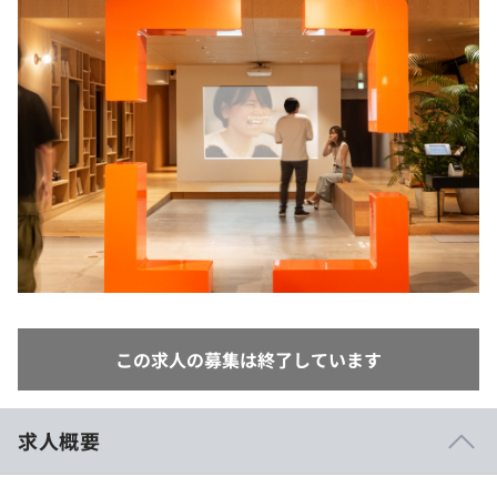
イベント・セミナー
paiza times
再チャレンジ結果一覧
リファレンス
インタビュー
note
就活成功ガイド
プラン
個人向けプラン
法人向けプラン
学校向けプラン
契約内容・クーポン
この求人の募集は終了しています
求人概要