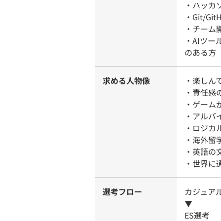
・ハッカ
・Git/
・チーム
・AIツール
のある方
求める人物像
・楽しん
・責任感
・ゲーム
・アルバ
・ロジカ
・海外留
・英語の
・世界に
選考フロー
カジュア
▼
ES選考