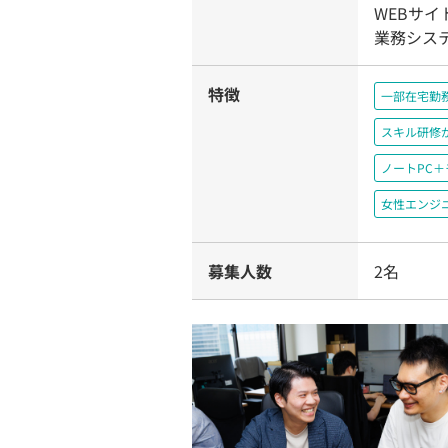
WEBサイ
業務システ
特徴
一部在宅勤
スキル研修
ノートPC
女性エンジ
募集人数
2名