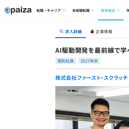
転職・キャリア
未経験転職
新卒就活
求人検索
求人検索
求人検索
求人詳細
企業情報
本選考
インタビュー
インタビュー
インターン
AI駆動開発を最前線で学
転職成功ガイド
転職成功ガイド
契約社員
2027年卒
新卒エージェ
転職エージェント
株式会社ファースト・スクラッチ
イベント・セ
インタビュー
就活成功ガイ