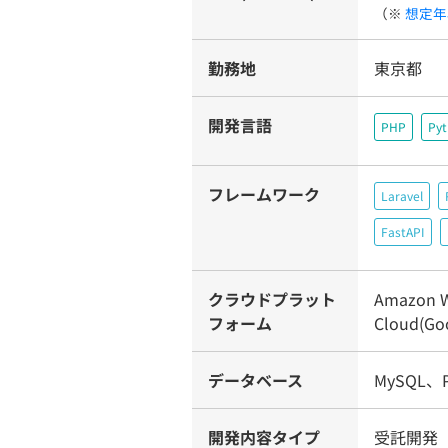
（※
想定年
勤務地
東京都
開発言語
PHP
Py
フレームワーク
Laravel
FastAPI
クラウドプラット
Amazon W
フォーム
Cloud(Go
データベース
MySQL、P
開発内容タイプ
受託開発