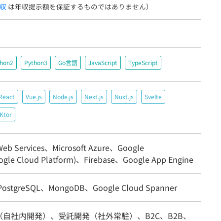
収
は年収提示額を保証するものではありません）
thon2
Python3
Go言語
JavaScript
TypeScript
React
Vue.js
Node.js
Next.js
Nuxt.js
Svelte
Ktor
eb Services、Microsoft Azure、Google
ogle Cloud Platform)、Firebase、Google App Engine
ostgreSQL、MongoDB、Google Cloud Spanner
（自社内開発）、受託開発（社外常駐）、B2C、B2B、