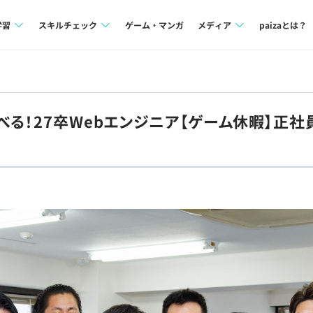
学習
スキルチェック
ゲーム・マンガ
メディア
paizaとは？
講座一覧
プログラミング言語
Tech Team Journal
問題集
SQL
paiza times
べる！27卒Webエンジニア【ゲーム休暇】正
4択課題
評価結果一覧
note
ント
ナレッジ
再チャレンジ結果一覧
ミナー
リファレンス
プラン
ド
個人向けプラン
法人向けプラン
学校向けプラン