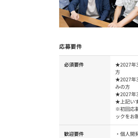
応募要件
必須要件
★202
方
★2027
みの方
★2027
★上記い
※初回応
ックをお
歓迎要件
・個人開