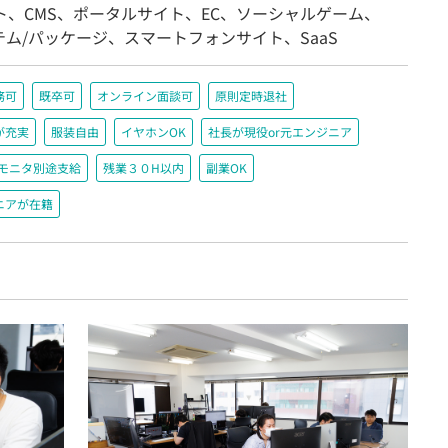
ト、CMS、ポータルサイト、EC、ソーシャルゲーム、
ム/パッケージ、スマートフォンサイト、SaaS
務可
既卒可
オンライン面談可
原則定時退社
が充実
服装自由
イヤホンOK
社長が現役or元エンジニア
＋モニタ別途支給
残業３０H以内
副業OK
ニアが在籍