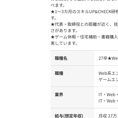
べます。
★1〜3カ月のスキルUP&CHEC
す。
★代表・取締役との距離が近く、技
さがあります。
★ゲーム休暇・住宅補助・書籍購入
実しています。
職種名
27卒★W
職種
Web系
ゲームエ
業界
IT・Web
IT・Web
給与(想定年収)
月収 27万