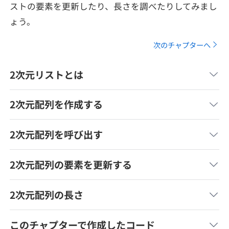
ストの要素を更新したり、長さを調べたりしてみまし
メディア
SQL
4択課題
ょう。
新卒エージェント
paizaとは？
Tech Team Journal
評価結果一覧
ナレッジ
次のチャプターへ
イベント・セミナー
paiza times
再チャレンジ結果一覧
リファレンス
2次元リストとは
インタビュー
note
2次元配列を作成する
就活成功ガイド
プラン
2次元配列を呼び出す
個人向けプラン
2次元配列の要素を更新する
法人向けプラン
2次元配列の長さ
学校向けプラン
このチャプターで作成したコード