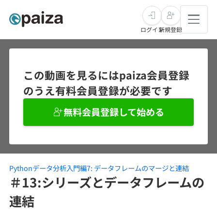
ログイン
新規登録
転職・キャリア
この動画を見るにはpaiza会員登録
のうえ有料会員登録が必要です
未経験転職
求人検索
無料会員登録して始める
新卒就活
求人検索
インタビュー
学習
求人検索
インタビュー
転職成功ガイド
本選考
Pythonデータ分析入門編7: データフレームのマージと連結
スキルチェック
講座一覧
転職成功ガイド
転職エージェント
＃13:シリーズとデータフレームの
ゲーム・マンガ
インターン
プログラミング言語
連結
問題集