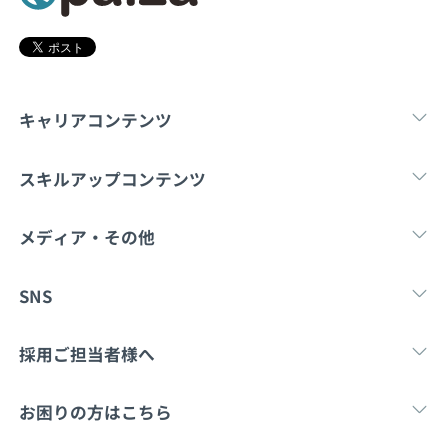
契約内容・クーポン
キャリアコンテンツ
転職・キャリア
未経験転職
新卒就
スキルアップコンテンツ
学習
スキルチェック
マンガ・ゲーム
メディア・その他
Tech Team Journal
paiza times
note
SNS
X
Facebook
採用ご担当者様へ
採用・教育をお考えの企業様へ
中途求人掲載はこ
お困りの方はこちら