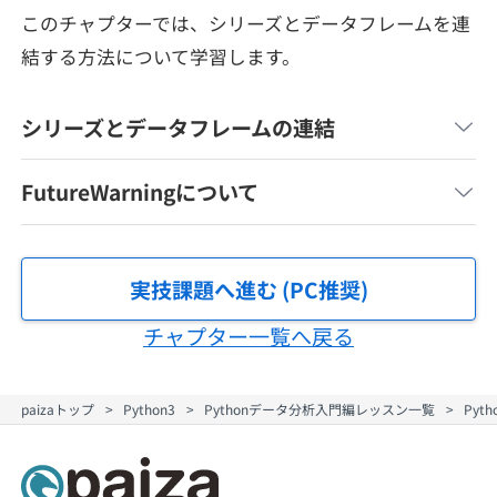
メディア
SQL
このチャプターでは、シリーズとデータフレームを連
4択課題
新卒エージェント
結する方法について学習します。
paizaとは？
Tech Team Journal
評価結果一覧
ナレッジ
イベント・セミナー
シリーズとデータフレームの連結
paiza times
再チャレンジ結果一覧
リファレンス
インタビュー
FutureWarningについて
note
就活成功ガイド
プラン
実技課題へ進む (PC推奨)
個人向けプラン
チャプター一覧へ戻る
法人向けプラン
paizaトップ
Python3
Pythonデータ分析入門編レッスン一覧
Py
学校向けプラン