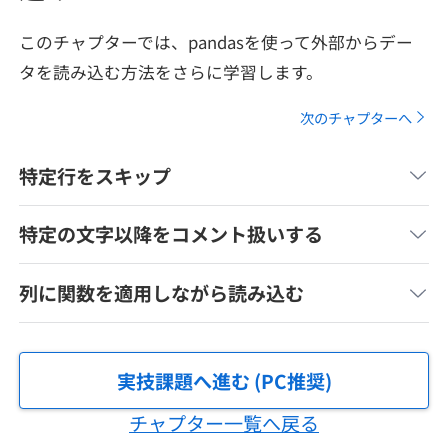
メディア
SQL
4択課題
このチャプターでは、pandasを使って外部からデー
新卒エージェント
paizaとは？
Tech Team Journal
タを読み込む方法をさらに学習します。
評価結果一覧
ナレッジ
イベント・セミナー
次のチャプターへ
paiza times
再チャレンジ結果一覧
リファレンス
インタビュー
特定行をスキップ
note
就活成功ガイド
プラン
特定の文字以降をコメント扱いする
個人向けプラン
列に関数を適用しながら読み込む
法人向けプラン
実技課題へ進む (PC推奨)
学校向けプラン
チャプター一覧へ戻る