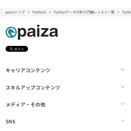
契約内容・クーポン
paizaトップ
Python3
Pythonデータ分析入門編レッスン一覧
Pyt
キャリアコンテンツ
転職・キャリア
未経験転職
新卒就
スキルアップコンテンツ
学習
スキルチェック
マンガ・ゲーム
メディア・その他
Tech Team Journal
paiza times
note
SNS