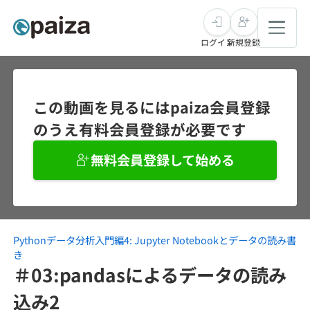
ログイン
新規登録
転職・キャリア
この動画を見るにはpaiza会員登録
のうえ有料会員登録が必要です
未経験転職
求人検索
無料会員登録して始める
新卒就活
求人検索
インタビュー
学習
求人検索
インタビュー
転職成功ガイド
本選考
Pythonデータ分析入門編4: Jupyter Notebookとデータの読み書
スキルチェック
講座一覧
転職成功ガイド
転職エージェント
き
＃03:pandasによるデータの読み
ゲーム・マンガ
インターン
プログラミング言語
問題集
込み2