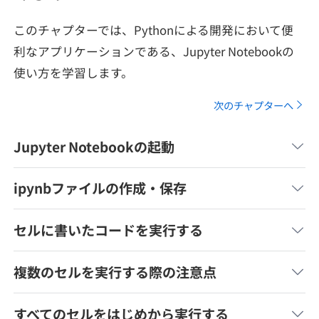
メディア
SQL
4択課題
このチャプターでは、Pythonによる開発において便
新卒エージェント
paizaとは？
Tech Team Journal
利なアプリケーションである、Jupyter Notebookの
評価結果一覧
ナレッジ
イベント・セミナー
使い方を学習します。
paiza times
再チャレンジ結果一覧
リファレンス
次のチャプターへ
インタビュー
note
Jupyter Notebookの起動
就活成功ガイド
プラン
ipynbファイルの作成・保存
個人向けプラン
セルに書いたコードを実行する
法人向けプラン
複数のセルを実行する際の注意点
学校向けプラン
すべてのセルをはじめから実行する