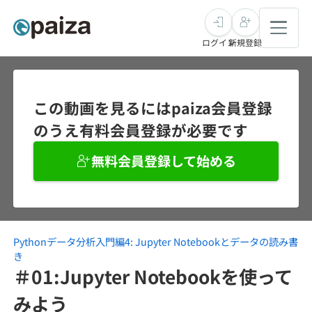
ログイン
新規登録
転職・キャリア
この動画を見るにはpaiza会員登録
のうえ有料会員登録が必要です
未経験転職
求人検索
無料会員登録して始める
新卒就活
求人検索
インタビュー
学習
求人検索
インタビュー
転職成功ガイド
本選考
Pythonデータ分析入門編4: Jupyter Notebookとデータの読み書
スキルチェック
講座一覧
転職成功ガイド
転職エージェント
き
＃01:Jupyter Notebookを使って
ゲーム・マンガ
インターン
プログラミング言語
問題集
みよう