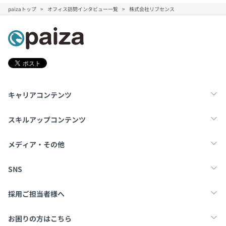
paizaトップ
オフィス訪問インタビュー一覧
株式会社リブセンス
キャリアコンテンツ
転職・キャリア
未経験転職
新卒就活
スキルアップコンテンツ
学習
スキルチェック
マンガ・ゲーム
メディア・その他
Tech Team Journal
paiza times
note
SNS
X
Facebook
採用ご担当者様へ
採用・教育をお考えの企業様へ
中途求人掲載はこちら
お困りの方はこちら