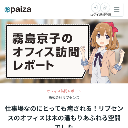
ログイン
新規登録
転職・キャリア
未経験転職
求人検索
新卒就活
求人検索
インタビュー
学習
求人検索
インタビュー
転職成功ガイド
本選考
スキルチェック
講座一覧
転職成功ガイド
転職エージェント
オフィス訪問レポート
株式会社リブセンス
ゲーム・マンガ
インターン
プログラミング言語
問題集
仕事場なのにとっても癒される！
リブセン
メディア
SQL
4択課題
スのオフィスは木の温もりあふれる空間
新卒エージェント
paizaとは？
Tech Team Journal
でした
評価結果一覧
ナレッジ