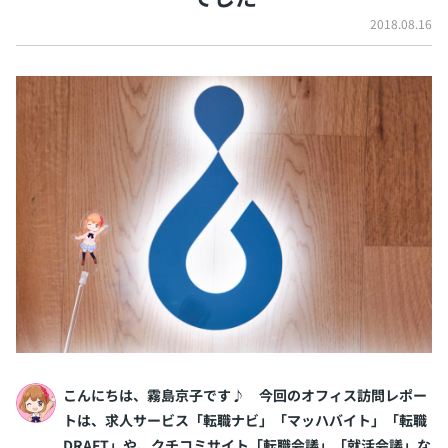
イベント・セミナー
2018.08.16
paiza times
再チャレンジ結果一覧
リファレンス
インタビュー
note
就活成功ガイド
プラン
個人向けプラン
法人向けプラン
学校向けプラン
契約内容・クーポン
こんにちは、霧島京子です♪ 今回のオフィス訪問レポー
トは、求人サービス「転職ナビ」「マッハバイト」「転職
DRAFT」や、クチコミサイト「転職会議」「就活会議」な