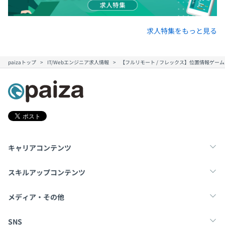
求人特集をもっと見る
Terraform、Ansible、Mackerel、Amazon CloudWatch
paizaトップ
IT/Webエンジニア求人情報
【フルリモート / フレックス】位置情報ゲー
Amazon Athena
キャリアコンテンツ
転職・キャリア
未経験転職
新卒就活
スキルアップコンテンツ
◆社員同士が主体的に高めあえる環境
学習
スキルチェック
マンガ・ゲーム
モバイルファクトリーでは、「誰が言ったか」ではなく、
メディア・その他
「何を言ったか」を大事にしており、年次関係なくフラッ
トに議論し仕事を進めていく環境です。
Tech Team Journal
paiza times
note
SNS