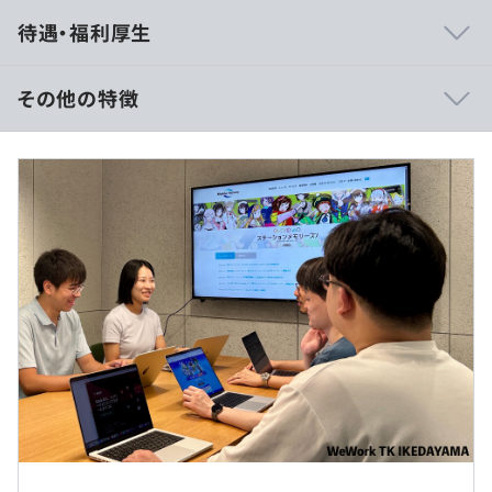
◆フラットでスピーディーなチーム体制
待遇・福利厚生
ゲームタイトル・各サービスごとにチームが構成されてお
り、エンジニア、プランナー、デザイナーが同じチームに
在籍しているためスピーディーな開発が可能です。
その他の特徴
技術選定についても、チームに委ねられており、開発物に
応じて最適なものを選択しています。
月給：333,565円～
また、効率的に働くメンバーが多く、日々生産性を追求し
基本給：248,615円～
自動化などの改善が行われており、残業時間も少なく収ま
固定残業手当（40時間）：79,950円～
っています。
役職手当：5000円～
固定賞与：基本給2ヵ月分
◆社内勉強会制度「シェアナレ！」
変動賞与：会社の業績及び個人の成果により変動
1日1時間、業務として勉強会・自習を行える制度です。自
ら開催することも、誰かが企画したものに参加すること
※超過した時間外労働の残業手当は追加支給
も、自習もすべてOKです。
※年2回（2月、8月）目標管理制度による給与見直しと、
会社で利用している技術以外の勉強会も頻繁に行われてお
賞与あり
り、デザイナー等の勉強会に参加するエンジニアも複数い
※給与は保有されるスキル・経験・能力等を考慮し決定
ます。
お互いに学び合うことで、会社としてよいアウトプットが
【勤務地詳細】
広がることを目的としています。