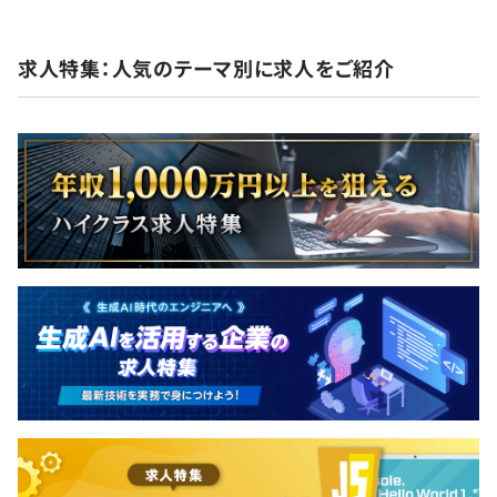
◆リモートワークにおける手当（月額5,000円を支給）
自習もすべてOKです。
◆通勤交通費（往復交通費実費分を支給）
会社で利用している技術以外の勉強会も頻繁に行われてお
◆慶弔見舞金
り、デザイナー等の勉強会に参加するエンジニアも複数い
求人特集：人気のテーマ別に求人をご紹介
◆従業員持株会
ます。
◆定期健康診断/インフルエンザ予防接種
お互いに学び合うことで、会社としてよいアウトプットが
◆福利厚生リロクラブ
広がることを目的としています。
◆兼業Sideジョブ制度
◆書籍購入支援
社員が購入したビジネス書・技術書などの書籍の費用の一
部を会社が負担（一人あたり月額3,000円まで）し、社員
賞与：年2回（2月、8月）※会社の業績及び個人の成果に
のスキルアップを支援します。
より変動
◆セミナー参加支援
社員が希望するセミナーやカンファレンスなどの参加にか
かる費用を会社が負担し、社員のスキルアップを支援しま
す。
昇給：年2回（2月、8月）※目標管理制度による給与見直
し
◆資格取得支援
社員が希望する専門的な資格取得にかかる費用を会社が負