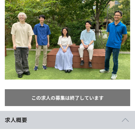
イベント・セミナー
paiza times
再チャレンジ結果一覧
リファレンス
インタビュー
note
就活成功ガイド
プラン
個人向けプラン
法人向けプラン
学校向けプラン
契約内容・クーポン
この求人の募集は終了しています
求人概要