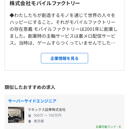
フルリモート（日本全国居住可能）
株式会社モバイルファクトリー
※26%が地方在住者（2024年12末任意アンケート/対象：
◆TECH ブログ
（※
想定年収
は年収提示額を保証するものではありません）
正社員・契約社員）
◆わたしたちが創造するモノを通じて世界の人々を
https://techplay.jp/community/mobilefactory/b
ハッピーにすること。それがモバイルファクトリー
の存在意義 モバイルファクトリーは2001年に創業し
就業場所の変更範囲
ました。創業時の主軸サービスは着メロ配信サービ
＜雇入時＞
基本時間：9:30～18:30
ス。当時は、ゲームすらつくっていませんでした。
本社、および自宅
◆ステーションメモリーズ！（略称：「駅メモ！」）：
ゲーム事業に参入したのは2009年。スマホを持って
＜変更範囲＞
・フレックスタイム制度（コアタイム 10:30～16:30）
https://ekimemo.com/
いるのがまだ10人に1人のころです。手軽にできるソ
会社の定める場所（テレワークを行う場所を含む）
企業情報を見る
※試用期間（3か月）終了後から適用
全国9,000ヶ所以上ある駅を対象とした位置ゲームです。
ーシャルゲームは、これから人に求められるように
休憩時間：休憩60分 ※昼食時間は業務の都合により各々
個性的なパートナーキャラ「でんこ」と一緒に日本全国の
なる。 ソーシャルゲームはモバイルファクトリーの
の自主性に任せています
受動喫煙防止措置に関する事項
駅をめぐり、駅や鉄道路線のコンプリートを目指すコンテ
ミッションである「世界の人々をハッピーにする」
平均残業時間：5.13h
従業員に対する受動喫煙対策：あり
ンツです。
ことをより具現化すると可能性を感じ、ゲーム事業
類似したおすすめの求人
対策内容：敷地内禁煙
2025年で「駅メモ！」は11周年を迎えました。
に大きく舵を切りました。あれから10年。今でこそ
地方自治体、鉄道事業者とのコラボも行っており、2023
メイン事業のソーシャルゲームとなりました。 ◆仕
サーバーサイドエンジニア
年に実施された「駅メモ！」シリーズでの経済効果は21
事だけでは留まらない。常にスキルアップできる環
◆完全週休2日制
億円となりました。
マネックス証券株式会社
境 主軸コンテンツである「位置ゲーム」は、トップ
土日、祝日、年末年始（12月29日～1月3日）
他社IPコラボを積極的に実施しており、2023年の売上高
JR山手線 五反田駅より徒歩3分
500万 〜 700万円
ダウンではなくボトムアップでリリースされまし
東京都
は過去最高を更新するなど、モバファクの業績を牽引して
都営浅草線 五反田駅より徒歩3分
た。新人にも裁量権は大きく、企画を通すことさえ
応募可能ランク：B
◆有給休暇