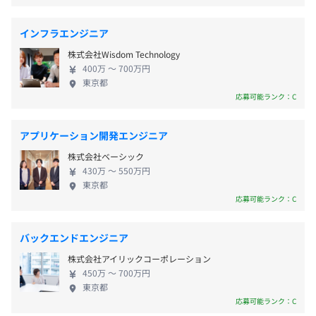
います。
東急池上線 五反田駅より徒歩3分
できれば自分のゲームを手がけることも可能です。実
初年度最大13日間 ※入社日から付与
際に新卒2年目でプロジェクトリーダーになった社員
◆駅メモ！Our Rails（略称：アワメモ！）：
インフラエンジニア
https://our-
もいます。 また、モバイルファクトリーは「わたし
◆法定休暇
rails.ekimemo.com/
株式会社Wisdom Technology
たちの成長は会社の幸せ。会社の成長はわたしたち
産前産後休業、育児休業（男女ともに利用実績有）、介護
アプリ版「駅メモ！」での楽しみ方に加え、ユーザー自ら
400万 〜 700万円
の幸せ。」という行動指針のもと、自ら学ぶ意欲の
休業、子の看護等休暇、介護休暇、妊娠休暇、エフ休暇
東京都
フェアマスターとして駅を盛り上げる「フェア機能」が新
ある社員を支援しています。 具体的には、金銭的支
応募可能ランク：C
たに導入されたユーザー共同運営型位置ゲームです。
援として、書籍購入や勉強会参加費の補助。時間的
◆その他の休暇
支援として、業務時間内で毎日1時間の勉強会や自習
裁判員休暇、慶弔休暇、特別休暇
◆駅奪取：
https://ekidash.com/
アプリケーション開発エンジニア
を制度として認めるなど、社員の学びを支援してい
位置情報機能を使って、あなたのいる鉄道駅を「奪取」
株式会社ベーシック
ます。20代の間に、仕事での成長はもちろん、多方
し、全ユーザーで日本全国の駅を奪い合う位置ゲームで
430万 〜 550万円
面からスキルをインプットできるので、将来新規事
す。
東京都
業立ち上げを目指す人、成長意欲が高い人には最高
応募可能ランク：C
◆リモートワーク環境支援：https://hq-
2025年で14周年を迎え、永く愛されるゲームです。
の環境です。
hq.co.jp/remote/user
リモート環境の整備を支援するレンタルサービス「リモー
バックエンドエンジニア
トHQ」が利用可能
株式会社アイリックコーポレーション
※レンタル例：ワークチェア、デスク、モニター、キーボ
◆社内勉強会制度「シェアナレ！」
450万 〜 700万円
ード、PC周辺、オンライン会議関連等
1日1時間、業務として勉強会をおこなえる制度です。自ら
東京都
応募可能ランク：C
開催することも、誰かが企画したものに参加することも、