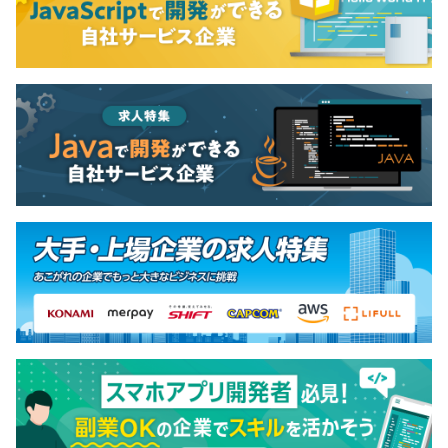
担し、社員のスキルアップを支援します。
各種社会保険完備
（関東IT健保／全国の宿泊施設、スポーツ施設、レストラ
ンなどの優待利用）
MacBook Pro
※Windows 貸与相談可
無期雇用
プロジェクトごとに選択、オブジェクト指向、アジャイ
ル、スクラム、ペアプロ、チケット駆動開発、プロトタイ
ピング、コーディング規約あり、グローバルチーム（多国
3ヶ月
籍メンバー）