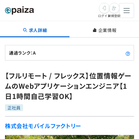
ログイン
新規登録
求人詳細
企業情報
転職・キャリア
未経験転職
求人検索
通過ランク：A
新卒就活
求人検索
インタビュー
【フルリモート / フレックス】位置情報ゲー
学習
求人検索
インタビュー
転職成功ガイド
ムのWebアプリケーションエンジニア【1
本選考
スキルチェック
講座一覧
日1時間自己学習OK】
転職成功ガイド
転職エージェント
ゲーム・マンガ
インターン
プログラミング言語
正社員
問題集
メディア
SQL
4択課題
株式会社モバイルファクトリー
新卒エージェント
paizaとは？
Tech Team Journal
評価結果一覧
ナレッジ