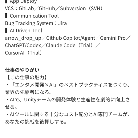
▍App Deploy
VCS：GitLab／GitHub／Subversion（SVN）
▍Communication Tool
Bug Tracking System：Jira
▍AI Driven Tool
arrow_drop_up／Github Copilot/Agent／Gemini Pro／
ChatGPT/Codex／Claude Code（Trial）／
CursorAI（Trial）
仕事のやりがい
【この仕事の魅力】
・「エンタメ開発×AI」のベストプラクティスをつくり、
業界の先駆者になる。
・AIで、Unityチームの開発体験と生産性を劇的に向上さ
せる。
・AIツールに関する十分なコスト配分とAI専門チームが、
あなたの挑戦を後押しする。