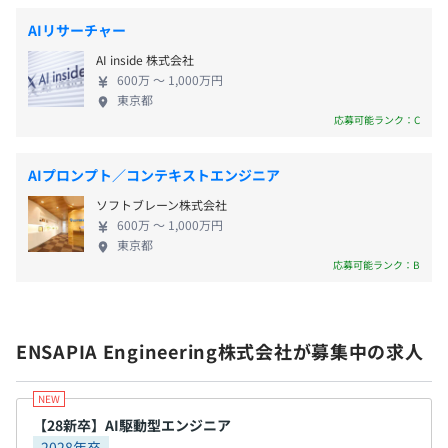
▍『hange』
株式会社 【設立】2024年7月 【事業内容】ENSAPIA
100種類を超えるさまざまなゲームを一つのIDで楽しめる
AIリサーチャー
グループ横断でのサービスのシステム開発 【代表】
・通勤交通費（全額支給）
ほか、日本でのアバターサービスの先がけでもあるオンラ
AI inside 株式会社
李 弘基 【所在地】東京都世田谷区若林 【グループ会
インゲームポータルの老舗です。
600万 〜 1,000万円
社】 ENSAPIA Tokyo株式会社（東京/福岡/札幌）
▍『チョコットランド』
東京都
ENSAPIA Business Partners株式会社（東京/福岡)
応募可能ランク：C
500万人以上に遊んでいただいている18年続く王道
ENSAPIA education株式会社（東京） ENSAPIA
MORPG！
年俸制のためなし
Xenon Inc.（ニューヨーク） ----------------------------
AIプロンプト／コンテキストエンジニア
---------------------------------------------------------------
ソフトブレーン株式会社
------- 【エンセイピアのサービス】 『ポケコロ』
600万 〜 1,000万円
Japan Top Sales App 2018 Best 4 (by App Annie)
【技術向上、教育体制】
昇格：年1回
東京都
『ポケコロツイン』 『ポケコロユニバース』Google
応募可能ランク：B
・勉強会（AIハッカソン、Tech UPイベントなど）
※評価は年2回実施、昇降格のタイミングは年1回
Play ベスト オブ 2020の2部門で受賞！ 『リヴリーア
・各種研修（リーダークラスによるスキル共有 など）
イランド』Google play ベストオブ2021の 2部門で
・Tech upイベント：社内のエンジニアが一堂に会し、最
受賞 『LIVING WITH LIVLIES -もしもの世界- 』
新の技術動向、課題とそれらに対する挑戦と成果を共有す
ENSAPIA Engineering株式会社が募集中の求人
『ピュアニスタ』 他 【グループの事業につい
るイベントです。
社会保険完備（健康保険・厚生年金保険、雇用保険・労災
て】 エンセイピア株式会社は、「感性をカタチに。
・開発共有会：月に1度エンジニア職全員が集まり技術等
保険）
感性を身近に。」を掲げ、アバターサービス事業と
の共有会をおこなっています。
教育事業を展開するITグループのホールディングカ
【28新卒】AI駆動型エンジニア
・cocone TECH TALK：定期的に外部向けにトークイベン
2028年卒