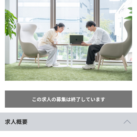
イベント・セミナー
paiza times
再チャレンジ結果一覧
リファレンス
インタビュー
note
就活成功ガイド
プラン
個人向けプラン
法人向けプラン
学校向けプラン
契約内容・クーポン
この求人の募集は終了しています
求人概要