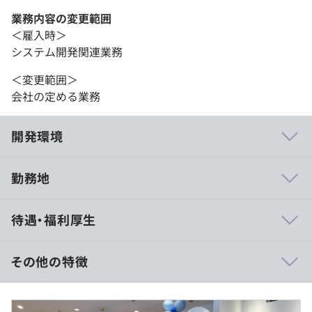
業務内容の変更範囲
＜雇入時＞
システム開発関連業務
＜変更範囲＞
会社の定める業務
開発環境
勤務地
・当社はハンゲームの創設者だった千良鉉が設立した企業
待遇・福利厚生
であり、経験豊富なレベルの高い技術者で構成されていま
す。
・職種に隔てがなく、それぞれのスキル・知識を持ち寄っ
その他の特徴
て1つのものをつくり上げる文化です。また、企画・提案
などさまざまな角度からサービスに携わることができる環
年収 600万円〜1,500万円
境です。
月額：500,000円〜1,250,000円