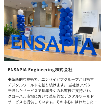
・技術やノウハウが蓄積されており、優秀なエンジニアが
∟（内訳）基本給： 367,306円〜 922,231円
多い環境下でも、上下関係をつくらず、規則や指示系統の
みなし固定時間外手当(45時間相当分)：132,694円〜
役職も少ない状態で運営しています。
327,769円
・定期的な技術共有会の実施など、エンジニアの文化作り
を積極的におこなっています。
・前職考慮します（スキル・経験により応相談）
・年俸制のため、毎月12分の1を支給しています。
・超過残業／深夜残業分は別途支給します。
【アバターサービス事業】
▍『ポケコロ』
https://www.pokecolo.jp/
2,000万人以上のお客さまに愛される着せ替えアバターア
◎リモート可（オフィス出社は原則最低週3回）※本ガイ
プリ
（※
想定年収
は年収提示額を保証するものではありません）
ドラインは変更となる場合があります。
ENSAPIA Engineering株式会社
▍『ポケコロツイン』
https://pokecolotwin.jp/
◆革新的な技術で、エンセイピアグループが目指す
就業場所の変更範囲
双子コーデが楽しめるポケコロ姉妹アプリ
デジタルワールドを創り続けます。 当社はアバター
＜雇入時＞
《フレックスタイム制》※1日の標準労働時間：8時間
を通したサービスで長年多くのお客様に支持され、
東京本社
・適用時間 ： 7:00～20:00
▍『リヴリーアイランド』
https://www.livly.com/ja/
グローバル市場において革新的なデジタルワールド
＜変更範囲＞
・コアタイム：11:00～16:00
昆虫を食べ宝石のうんちを出す、不思議な錬金生物「リヴ
サービスを提供しています。その中心にはわたしたち
会社が指定した場所（テレワークをおこなう場所を含む）
リー」を育てるアプリ