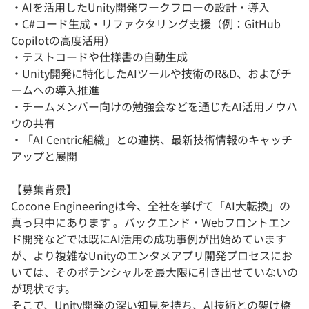
・AIを活用したUnity開発ワークフローの設計・導入
・C#コード生成・リファクタリング支援（例：GitHub
Copilotの高度活用）
・テストコードや仕様書の自動生成
・Unity開発に特化したAIツールや技術のR&D、およびチ
ームへの導入推進
・チームメンバー向けの勉強会などを通じたAI活用ノウハ
ウの共有
・「AI Centric組織」との連携、最新技術情報のキャッチ
アップと展開
【募集背景】
Cocone Engineeringは今、全社を挙げて「AI大転換」の
真っ只中にあります 。バックエンド・Webフロントエン
ド開発などでは既にAI活用の成功事例が出始めています
が、より複雑なUnityのエンタメアプリ開発プロセスにお
いては、そのポテンシャルを最大限に引き出せていないの
が現状です。
そこで、Unity開発の深い知見を持ち、AI技術との架け橋