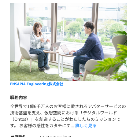
エンジニアは約200名ほど在籍しています。
クライアント40％、サーバサイド30％、フロント10名、
インフラ10名、ビリング6名、その他
平均5名～20名で開発をおこなっております。
ENSAPIA Engineering株式会社
1プロジェクトの単位期間はおよそ6カ月〜1年くらいで
す。
職務内容
全世界で1億6千万人のお客様に愛されるアバターサービスの
技術基盤を支え、仮想空間における「デジタルワールド
（Ontos）」を創造することがわたしたちのミッションで
す。 お客様の感性をカタチにす...
詳しく見る
職種名
インフラエンジニア