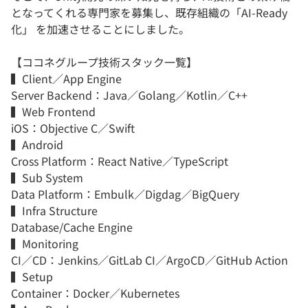
となってくれる専門家を募集し、既存組織の「AI-Ready
化」 を加速させることにしました。
【ココネグループ技術スタック一覧】
▍Client／App Engine
Server Backend：Java／Golang／Kotlin／C++
▍Web Frontend
iOS：Objective C／Swift
▍Android
Cross Platform：React Native／TypeScript
▍Sub System
Data Platform：Embulk／Digdag／BigQuery
▍Infra Structure
Database/Cache Engine
▍Monitoring
CI／CD：Jenkins／GitLab CI／ArgoCD／GitHub Action
▍Setup
Container：Docker／Kubernetes