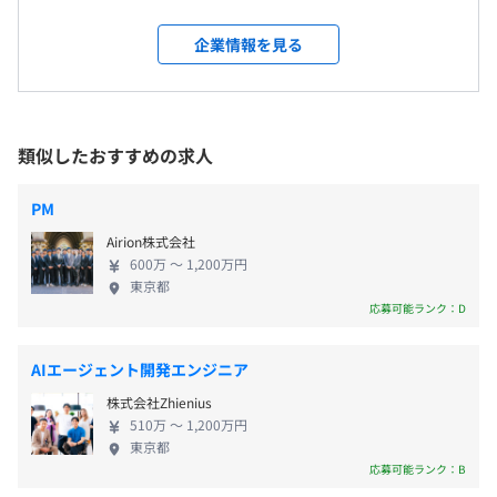
ENSAPIA Engineering株式会社のエンジニア集団が
※リモート勤務時の場合は、それぞれ所属するチームなど
おり、最先端の技術を基盤に未来をリードするサー
企業情報を見る
により就業開始時間を定めている場合があります。
受動喫煙防止措置に関する事項
◎上記はすべてGooglePlayベストオブ受賞タイトルで
ビス開発を主導しています。継続的な挑戦と成長によ
※一定グレードの場合、裁量労働制が適用されます。
屋内原則禁煙（喫煙専用室設置）
す！
って、よりよい世界をつくり上げることがわたした
休憩時間：休憩60分 ※昼食時間は業務の都合により各々
ちの目標です。 当社エンジニアは、それぞれの専門
の自主性に任せています
▍『LIVING with LIVLIES：もしもの世界』
性を生かし、多様なバックグラウンドを持つ仲間と
平均残業時間：平均15時間／月
類似したおすすめの求人
https://x.com/LwLIVLIES
※リリース予定
協力して、最高の結果を生み出そうとしています。技
東急世田谷線・東急田園都市線「三軒茶屋駅」世田谷通り
術的な限界を超える創造的な解決策を提示し、単な
PM
出口より徒歩10分
る問題解決にとどまらず、真のイノベーションを実
【幼児園事業】（グループ会社：Cocone Education株式
東急世田谷線「若林駅」より徒歩5分
Airion株式会社
現することに注力しています。 また、わたしたちは
《年間休日120日以上》
会社）
600万 〜 1,200万円
「ワークインライフ」を実現し、誰もが尊重される
・完全週休2日制（土・日）
東京都
『International Montessori Mirai Kindergarten』
企業文化の構築に努めています。国籍、文化、言語の
応募可能ランク：D
・祝日
AI時代に備え、子供たちに最高の環境で教育をおこなうこ
違いを尊重し、お互いの強みを最大限に生かす協力
・年末年始休暇
とを目的とする幼児園。
的な環境を整えています。 ********** ◆ENSAPIAグル
・慶弔休暇
モンテッソーリ教育、バイリンガル教育、コンピュータ・
AIエージェント開発エンジニア
ープ 【設立】2008年9月 【代表者】千龍ノ介 【従業
・産休／育休休暇
サイエンスをおこなっています。
株式会社Zhienius
員数】連結975名（2026年4月時点） 【本社所在地】
・年次有給休暇
510万 〜 1,200万円
東京都世田谷区若林3-1-18 【受動喫煙防止措置】屋
など
東京都
内原則禁煙（喫煙専用室設置） 【事業内容】アバタ
応募可能ランク：B
【オンラインゲームポータル】
ーサービス事業、教育事業 ◆ENSAPIA Engineering