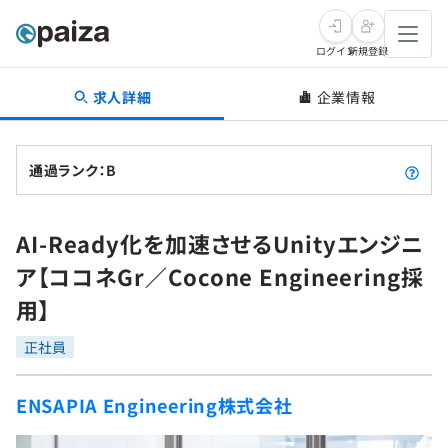
ログイン
新規登録
求人詳細
企業情報
転職・キャリア
未経験転職
求人検索
通過ランク：B
新卒就活
求人検索
インタビュー
AI-Ready化を加速させるUnityエンジニ
学習
求人検索
インタビュー
転職成功ガイド
ア【ココネGr／Cocone Engineering採
本選考
スキルチェック
講座一覧
用】
転職成功ガイド
転職エージェント
ゲーム・マンガ
インターン
プログラミング言語
正社員
問題集
メディア
SQL
4択課題
ENSAPIA Engineering株式会社
新卒エージェント
paizaとは？
Tech Team Journal
評価結果一覧
ナレッジ