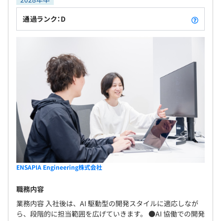
ンパニーです。メイン事業のアバターサービスでは、
トを開き技術力の発信をおこなっています。
スマートフォン向けアプリを通じて、アバター、デ
・韓国やエストニア、中国など海外支社のエンジニアとの
通過ランク：D
無期雇用
ジタルファッション、コミュニティ体験を融合した
交流
独自のデジタル世界を提供。日本・韓国・北米など
を中心に多くのユーザーに利用され、感性価値を軸
とした新たな経済圏を形成しています。 さらに教育
3カ月
事業では、モンテッソーリ教育を軸とした幼児園を
相談の上、ご希望のマシンを支給いたします。
※試用期間終了時に3カ月間で実施してきたことをプレゼ
自社で運営しており、また複数の大学校と共同で独
また試用期間終了後、お好きなキーボードを支給いたしま
ンしていただきます。
自のスクールを開校しております
す。（正社員のみ）
プロジェクトごとに選択
ENSAPIA Engineering株式会社
職務内容
業務内容 入社後は、AI 駆動型の開発スタイルに適応しなが
ら、段階的に担当範囲を広げていきます。 ●AI 協働での開発