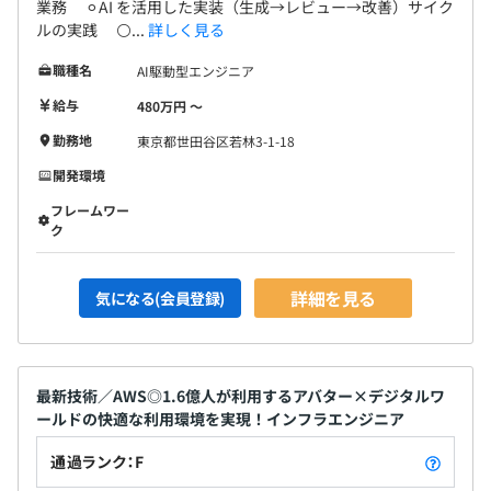
業務 ⚪︎AI を活用した実装（生成→レビュー→改善）サイク
ルの実践 ⚪...
詳しく見る
職種名
AI駆動型エンジニア
Docker、Kubernetes
給与
480万円 〜
勤務地
東京都世田谷区若林3-1-18
開発環境
BigQuery、Embulk
フレームワー
ク
半期ごとの目標設定、振り返りによる評価をおこなってい
詳細を見る
気になる(会員登録)
ます。
エンジニアは、スペシャリストとしてのキャリアとマネジ
メントや企画よりのキャリアの2パターンが用意されてい
最新技術／AWS◎1.6億人が利用するアバター×デジタルワ
ます。
ールドの快適な利用環境を実現！インフラエンジニア
通過ランク：F