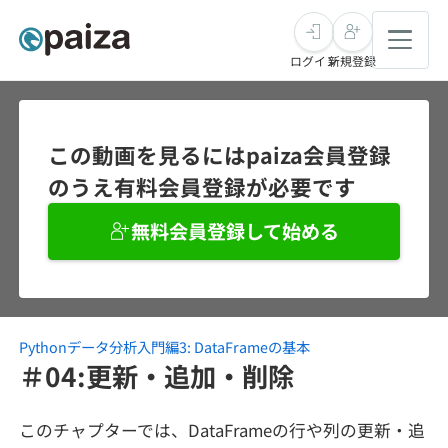
ログイン
新規登録
転職・キャリア
この動画を見るにはpaiza会員登録
のうえ有料会員登録が必要です
未経験転職
求人検索
無料会員登録して始める
新卒就活
求人検索
インタビュー
学習
求人検索
インタビュー
転職成功ガイド
本選考
Pythonデータ分析入門編3: DataFrameの基本
スキルチェック
講座一覧
転職成功ガイド
転職エージェント
＃04:更新・追加・削除
ゲーム・マンガ
インターン
プログラミング言語
問題集
このチャプターでは、DataFrameの行や列の更新・追