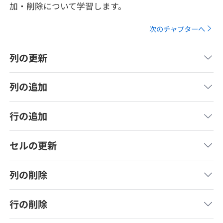
加・削除について学習します。
メディア
SQL
4択課題
新卒エージェント
次のチャプターへ
paizaとは？
Tech Team Journal
評価結果一覧
ナレッジ
イベント・セミナー
列の更新
paiza times
再チャレンジ結果一覧
リファレンス
インタビュー
列の追加
note
就活成功ガイド
プラン
行の追加
個人向けプラン
セルの更新
法人向けプラン
列の削除
学校向けプラン
行の削除