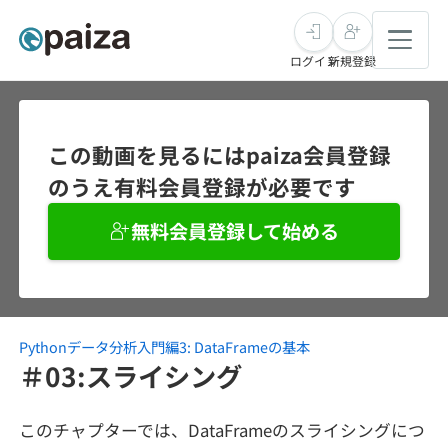
ログイン
新規登録
転職・キャリア
この動画を見るにはpaiza会員登録
のうえ有料会員登録が必要です
未経験転職
求人検索
無料会員登録して始める
新卒就活
求人検索
インタビュー
学習
求人検索
インタビュー
転職成功ガイド
本選考
Pythonデータ分析入門編3: DataFrameの基本
スキルチェック
講座一覧
転職成功ガイド
転職エージェント
＃03:スライシング
ゲーム・マンガ
インターン
プログラミング言語
問題集
このチャプターでは、DataFrameのスライシングにつ