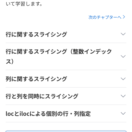
いて学習します。
メディア
SQL
4択課題
新卒エージェント
次のチャプターへ
paizaとは？
Tech Team Journal
評価結果一覧
ナレッジ
イベント・セミナー
行に関するスライシング
paiza times
再チャレンジ結果一覧
リファレンス
インタビュー
行に関するスライシング（整数インデック
note
ス）
就活成功ガイド
プラン
列に関するスライシング
個人向けプラン
行と列を同時にスライシング
法人向けプラン
locとilocによる個別の行・列指定
学校向けプラン