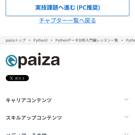
契約内容・クーポン
実技課題へ進む (PC推奨)
チャプター一覧へ戻る
paizaトップ
Python3
Pythonデータ分析入門編レッスン一覧
Pyt
キャリアコンテンツ
転職・キャリア
未経験転職
新卒就
スキルアップコンテンツ
学習
スキルチェック
マンガ・ゲーム