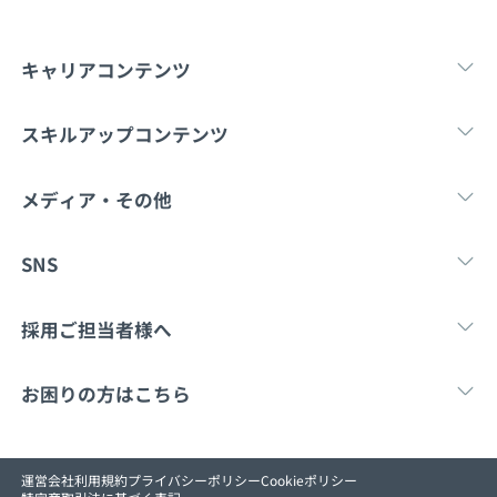
契約内容・クーポン
キャリアコンテンツ
転職・キャリア
未経験転職
新卒就
スキルアップコンテンツ
学習
スキルチェック
マンガ・ゲーム
メディア・その他
Tech Team Journal
paiza times
note
SNS
X
Facebook
採用ご担当者様へ
採用・教育をお考えの企業様へ
中途求人掲載はこ
お困りの方はこちら
paizaとは？
お問い合わせ
運営会社
利用規約
プライバシーポリシー
Cookieポリシー