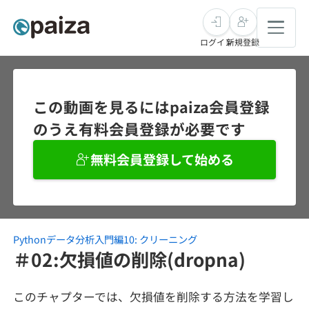
ログイン
新規登録
転職・キャリア
この動画を見るにはpaiza会員登録
のうえ有料会員登録が必要です
未経験転職
求人検索
無料会員登録して始める
新卒就活
求人検索
インタビュー
学習
求人検索
インタビュー
転職成功ガイド
本選考
Pythonデータ分析入門編10: クリーニング
スキルチェック
講座一覧
転職成功ガイド
転職エージェント
＃02:欠損値の削除(dropna)
ゲーム・マンガ
インターン
プログラミング言語
問題集
このチャプターでは、欠損値を削除する方法を学習し