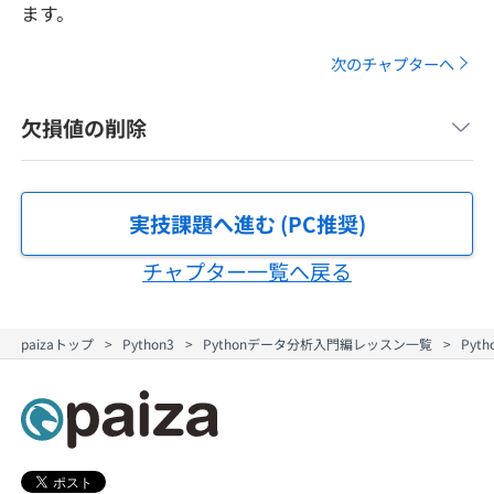
ます。
メディア
SQL
4択課題
新卒エージェント
次のチャプターへ
paizaとは？
Tech Team Journal
評価結果一覧
ナレッジ
イベント・セミナー
欠損値の削除
paiza times
再チャレンジ結果一覧
リファレンス
インタビュー
note
実技課題へ進む (PC推奨)
就活成功ガイド
プラン
チャプター一覧へ戻る
個人向けプラン
paizaトップ
Python3
Pythonデータ分析入門編レッスン一覧
Py
法人向けプラン
学校向けプラン