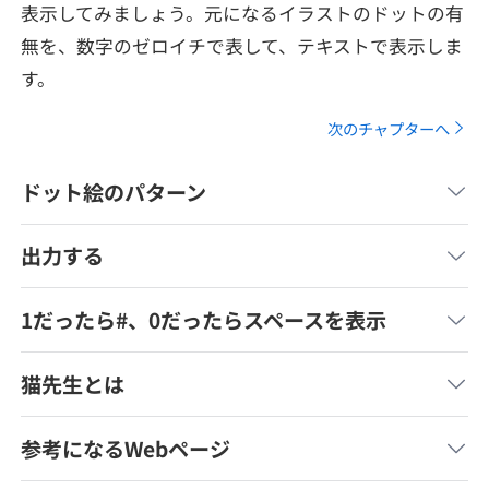
表示してみましょう。元になるイラストのドットの有
メディア
SQL
4択課題
無を、数字のゼロイチで表して、テキストで表示しま
新卒エージェント
paizaとは？
Tech Team Journal
す。
評価結果一覧
ナレッジ
イベント・セミナー
次のチャプターへ
paiza times
再チャレンジ結果一覧
リファレンス
インタビュー
ドット絵のパターン
note
就活成功ガイド
プラン
出力する
個人向けプラン
1だったら#、0だったらスペースを表示
法人向けプラン
猫先生とは
学校向けプラン
参考になるWebページ