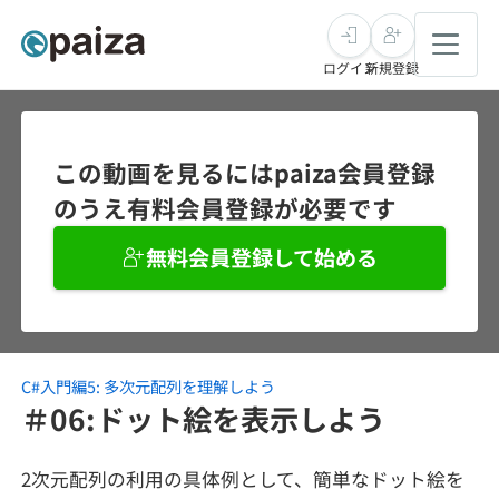
ログイン
新規登録
転職・キャリア
この動画を見るにはpaiza会員登録
のうえ有料会員登録が必要です
未経験転職
求人検索
無料会員登録して始める
新卒就活
求人検索
インタビュー
学習
求人検索
インタビュー
転職成功ガイド
本選考
C#入門編5: 多次元配列を理解しよう
スキルチェック
講座一覧
転職成功ガイド
転職エージェント
＃06:ドット絵を表示しよう
ゲーム・マンガ
インターン
プログラミング言語
問題集
2次元配列の利用の具体例として、簡単なドット絵を