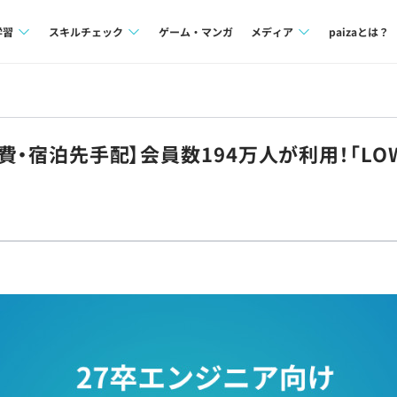
学習
スキルチェック
ゲーム・マンガ
メディア
paizaとは？
講座一覧
プログラミング言語
Tech Team Journal
問題集
SQL
paiza times
通費・宿泊先手配】会員数194万人が利用！「L
4択課題
評価結果一覧
note
ント
ナレッジ
再チャレンジ結果一覧
ミナー
リファレンス
プラン
ド
個人向けプラン
法人向けプラン
学校向けプラン