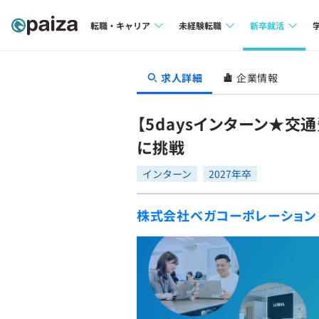
転職・キャリア
未経験転職
新卒就活
求人検索
求人検索
求人検索
求人詳細
企業情報
本選考
インタビュー
インタビュー
インターン
【5daysインターン★交
転職成功ガイド
転職成功ガイド
に挑戦
新卒エージェ
転職エージェント
インターン
2027年卒
イベント・セ
株式会社ベガコーポレーション
インタビュー
就活成功ガイ