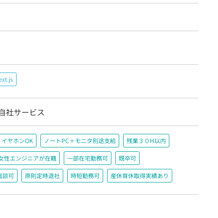
xt.js
/自社サービス
イヤホンOK
ノートPC＋モニタ別途支給
残業３０H以内
女性エンジニアが在籍
一部在宅勤務可
既卒可
面談可
原則定時退社
時短勤務可
産休育休取得実績あり