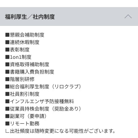
福利厚生／社内制度
■懇親会補助制度
■連続休暇制度
■表彰制度
■1on1制度
■資格取得補助制度
■書籍購入費負担制度
■階層別研修
■総合福利厚生制度（リロクラブ）
■社員割引制度
■インフルエンザ予防接種無料
■従業員持株会制度（奨励金あり）
■副業可（要申請）
■リモート勤務
∟出社頻度は随時変更になる可能性がございます。