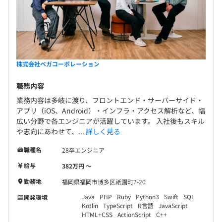
株式会社ベガコーポレーション
職務内容
業務内容は多岐に渡り、フロントエンド・サーバーサイド・
アプリ（iOS、Android）・インフラ・アクセス解析など、幅
広い分野で各エンジニアが活躍しています。 入社後もスキル
や志向にあわせて、...
詳しく見る
職種名
28卒エンジニア
給与
382万円 〜
勤務地
福岡県福岡市博多区祇園町7-20
Java
PHP
Ruby
Python3
Swift
SQL
開発環境
Kotlin
TypeScript
R言語
JavaScript
HTML+CSS
ActionScript
C++