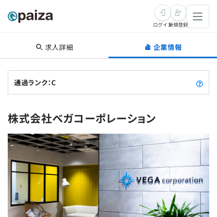
ログイン
新規登録
求人詳細
企業情報
転職・キャリア
未経験転職
求人検索
通過ランク：C
新卒就活
求人検索
インタビュー
株式会社ベガコーポレーション
学習
求人検索
インタビュー
転職成功ガイド
本選考
スキルチェック
講座一覧
転職成功ガイド
転職エージェント
ゲーム・マンガ
インターン
プログラミング言語
問題集
メディア
SQL
4択課題
新卒エージェント
paizaとは？
Tech Team Journal
評価結果一覧
ナレッジ