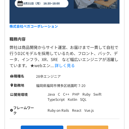
株式会社ベガコーポレーション
職務内容
弊社は商品開発からサイト運営、お届けまで一貫して自社で
行うD2Cモデルを採用しているため、フロント、バック、デ
ータ、インフラ、XR、SRE など幅広いエンジニアが活躍し
ています。 ★webエン...
詳しく見る
職種名
28卒エンジニア
勤務地
福岡県福岡市博多区祇園町 7-20
Java
C
C++
PHP
Ruby
Swift
開発環境
TypeScript
Kotlin
SQL
フレームワー
Ruby on Rails
React
Vue.js
ク