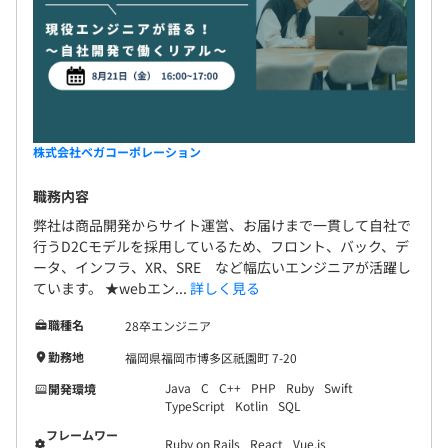
株式会社ベガコーポレーション
職務内容
弊社は商品開発からサイト運営、お届けまで一貫して自社で
行うD2Cモデルを採用しているため、フロント、バック、デ
ータ、インフラ、XR、SRE など幅広いエンジニアが活躍し
ています。 ★webエン...
詳しく見る
職種名
28卒エンジニア
勤務地
福岡県福岡市博多区祇園町 7-20
Java
C
C++
PHP
Ruby
Swift
開発環境
TypeScript
Kotlin
SQL
フレームワー
Ruby on Rails
React
Vue.js