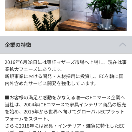
イベント・セミナー
paiza times
再チャレンジ結果一覧
リファレンス
インタビュー
note
就活成功ガイド
プラン
企業の特徴
個人向けプラン
2016年6月28日には東証マザーズ市場へ上場し、現在は事
法人向けプラン
業拡大フェーズにあります。
新規事業における開発・人材採用に投資し、ECを軸に国
学校向けプラン
内外含めたサービス開発を強化しています。
契約内容・クーポン
■お客様の満足と感動をかなえる唯一のEコマース企業へ
当社は、2004年にEコマースで家具インテリア商品の販売
を始め、2015年から世界へ向けてグローバルECプラット
フォームをスタート、
さらに2018年には家具・インテリア・雑貨に特化したEC