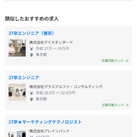
ックオフィスや学校法人の支援まで、幅広い業界の
交通費支給（上限月額5万円迄）
・業務フローを理解し、前後関係を意識した働き方をする
課題解決に活用されています。 2020年12月にはグロ
準備ができている
ース市場へ上場し、アプリのダウンロード数も累計3
類似したおすすめの求人
・チームドリブンな働き方を身に付けている
億を突破しました。今後もアプリ開発のノウハウを
・自ら積極的に行動を起こす姿勢を身に付けている
持たない事業会社にとって無くてならないプラット
業績および評価に応じたインセンティブ支給制度
Chef、Docker、Terraform、AWS CloudFormation、
27卒エンジニア（東京）
自己啓発支援の有無及びその内容
フォームを目指し、事業・組織ともに成長を続けて
Ansible
株式会社アイスタンダード
◆書籍購入
いきます。
月収 27万 〜 34万円
各々の専門知識やスキルを伸ばすため、業務に関わる書籍
東京都
について会社が購入金額を負担します。
昇給あり
応募可能ランク：D
◆PC環境／最新の検証機
BigQuery
自身のスキルを最大限に生かすため、開発環境を中心に最
27卒エンジニア
新のPCモデルや検証機を準備します。
株式会社プラスアルファ・コンサルティング
メンター制度の有無
各種社会保険完備（関東ITソフトウェア健康保険組合）
月収 26.6万 〜 32.8万円
あり
東京都
応募可能ランク：A
雇用関係なし
27卒★マーケティングテクノロジスト
前年度の月平均所定外労働時間の実績
・隔週でエンジニア全員で技術的な知見共有や興味の発信
株式会社ブレインパッド
をおこなう技術共有会があります。
9.9時間
474万円