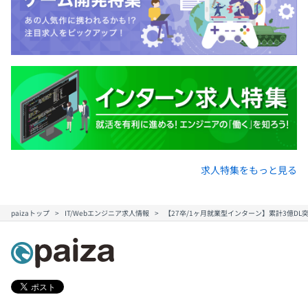
求人特集をもっと見る
paizaトップ
IT/Webエンジニア求人情報
【27卒/1ヶ月就業型インターン】累計3億DL突