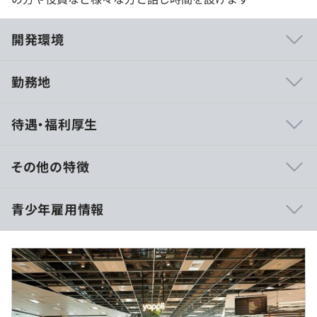
開発環境
勤務地
◆ライフワーク考えた働き方が可能
待遇・福利厚生
・フルリモート可（全国どこでも在住可能です）
・フレックス制度（コアタイム10：30〜16：00）
・福利厚生も多数あり（詳細：選考にて説明します）
その他の特徴
◆圧倒的な成長環境
時給1,800円〜（ご経験・スキルにより変動あり）
青少年雇用情報
・新卒初期メンバーとして今後の新卒文化をつくっていけ
※新卒一律ではなく、面接等の評価によって異なります。
る
・SaaS伸び盛り企業で海外展開も見据えている
・幅広いキャリアが社内に用意されている
・有名エンジニアからも学べる
過去３年間の新卒採用者数・離職者数
平日10:00-19:00/土日祝は休み
上記のうち週20時間程度勤務いただきます。
前年度 採用者数1人 離職者数0人
シフト制で勤務時間を調整いただくため、スキマ時間など
2年度前 採用者数1人 離職者数0人