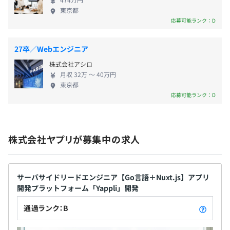
・業務後にたまに開催されるフリートークLT大会があり
前事業年度の育児休業取得者数／出産者数
東京都
ます。
応募可能ランク：D
男性4人/8人
女性1人/1人
【文化】
役員及び管理的地位にある者に占める女性の割合
27卒／Webエンジニア
・win session：OKRに沿い隔週で各PJでの成果発表で称
役員30.0%
株式会社アシロ
え合う。
管理職32.0%
月収 32万 〜 40万円
・Yappdate day：隔週で改善業務をおこない成果発表で
東京都
称え合う。
応募可能ランク：D
【開発環境】
・サーバサイド：Go、PHP、golangci-lint、Laravel、
株式会社ヤプリが募集中の求人
PHPUnit、PHPStan
・フロントエンド：HTML、CSS、Sass（SCSS）、
JavaScript、TypeScript、NuxtJS、Vue.js、Vuex、
サーバサイドリードエンジニア【Go言語＋Nuxt.js】アプリ
jQuery
開発プラットフォーム「Yappli」開発
・モバイルアプリ：Swift、Objective-C、Kotlin、Java、
Dagger Hilt、fastlane、Cocoapods、Carthage、SPM、
通過ランク：B
Flutter