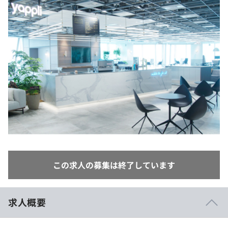
イベント・セミナー
paiza times
再チャレンジ結果一覧
リファレンス
インタビュー
note
就活成功ガイド
プラン
個人向けプラン
法人向けプラン
学校向けプラン
契約内容・クーポン
この求人の募集は終了しています
求人概要