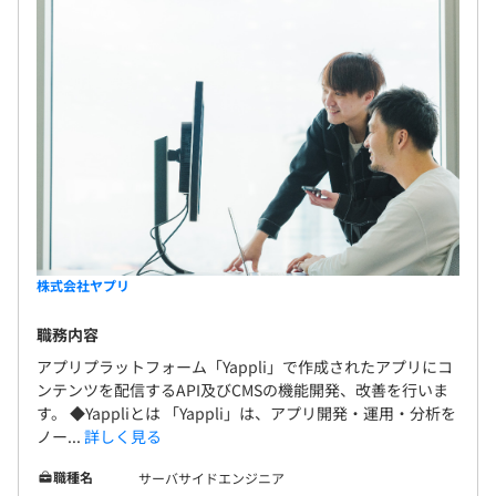
・3カ月ごとの目標設定、振り返りによる評価をおこなっ
ています。
・隔週以上の1on1を実施しています。
・エンジニアは、スペシャリストとしてのキャリアとマネ
ジメントや企画などの自身に合わせたキャリア形成が可能
です。
株式会社ヤプリ
全社270名（※2025年4月時点）
職務内容
うち、開発エンジニア32名で構成されています。
アプリプラットフォーム「Yappli」で作成されたアプリにコ
内訳：サーバサイド14名、フロントエンド4名、Android7
ンテンツを配信するAPI及びCMSの機能開発、改善を行いま
名、iOS7名
す。 ◆Yappliとは 「Yappli」は、アプリ開発・運用・分析を
ノー...
詳しく見る
職種名
サーバサイドエンジニア