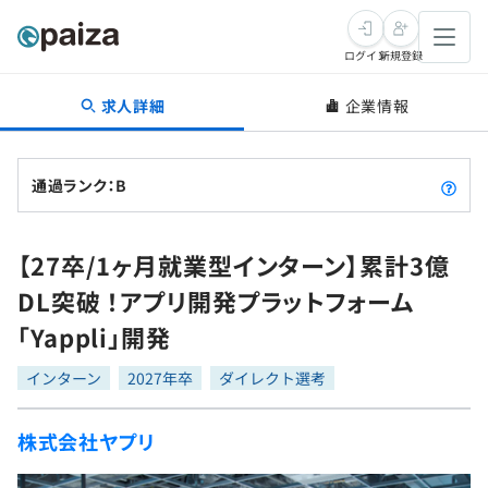
ログイン
新規登録
求人詳細
企業情報
転職・キャリア
未経験転職
求人検索
通過ランク：B
新卒就活
求人検索
インタビュー
【27卒/1ヶ月就業型インターン】累計3億
学習
求人検索
インタビュー
転職成功ガイド
DL突破 ！アプリ開発プラットフォーム
本選考
スキルチェック
講座一覧
「Yappli」開発
転職成功ガイド
転職エージェント
ゲーム・マンガ
インターン
プログラミング言語
インターン
問題集
2027年卒
ダイレクト選考
メディア
SQL
4択課題
株式会社ヤプリ
新卒エージェント
paizaとは？
Tech Team Journal
評価結果一覧
ナレッジ