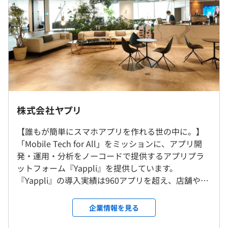
でインターン可能です。
3年度前 採用者数0人 離職者数0人
・プライベート端末（スマートフォン）の購入補助
休憩時間：60分（※昼食時間は業務の都合により各々の
過去３年間の新卒採用者数の男女別人数
・書籍購入補助
自主性に任せています）
前年度 男性1人 女性0人
・国内カンファレンス／イベントの参加費補助
平均残業時間：平均20時間／月
2年度前 男性1人 女性0人
3年度前 男性0人 女性0人
フルリモート勤務
大阪支社・福岡支社あり
MacBookPro（最新モデル）
・完全週休2日制（土日）
CPU：10コア〜、GPU：32コア〜
・祝日
株式会社ヤプリ
研修の有無及び内容
受動喫煙防止措置に関する事項
メモリ：64GB
・年末年始休暇
屋内全面禁煙
◆YOP＝Yappli On-boarding Program
【誰もが簡単にスマホアプリを作れる世の中に。】
ストレージ：1TB SSD
・有給休暇
新しく入社された社員の方を対象とした入社後3ヶ月間の
「Mobile Tech for All」をミッションに、アプリ開
・リフレッシュ休暇（入社日に付与）
フォローアッププログラムです。
発・運用・分析をノーコードで提供するアプリプラ
・バースデー休暇
全社を挙げて以下の状態をつくるために、3カ月の期間で
ットフォーム『Yappli』を提供しています。
・慶弔休暇
さまざまな部署を経験してもらいます。
東京メトロ南北線「六本木一丁目駅」より徒歩1分
『Yappli』の導入実績は960アプリを超え、店舗やE
・育児／介護休暇
プロジェクトごとに選択、ドメイン駆動設計
・SaaSビジネス（THE MODEL）の全体像を理解できてい
コマースなどのマーケティング支援から、社内や取
る
引先とのコミュニケーションをモバイルで刷新する
企業情報を見る
・ヤプリの組織を理解し、メンバーと関係性が構築できて
社内DX（デジタルトランスフォーメーション）、バ
いる