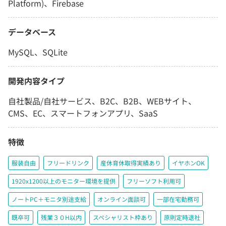
Platform)、Firebase
データベース
MySQL、SQLite
開発内容タイプ
自社製品/自社サービス、B2C、B2B、WEBサイト、
CMS、EC、スマートフォンアプリ、SaaS
特徴
服装自由
フリードリンク
産休育休取得実績あり
イヤホンOK
1920x1200以上のモニター環境を提供
フリーソフト利用可
ノートPC＋モニタ別途支給
オンライン面談可
一部在宅勤務可
既卒可
残業３０H以内
スペシャリスト枠あり
原則定時退社