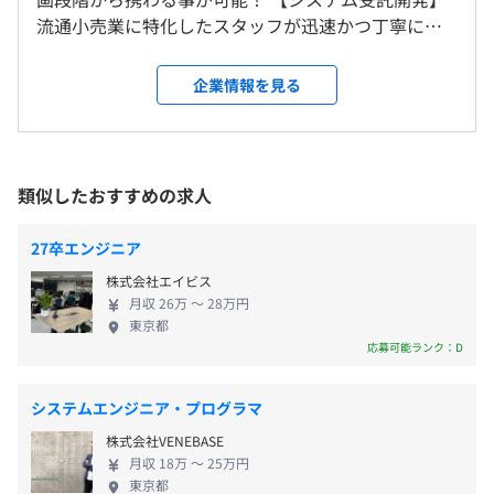
受講可能
など
受動喫煙防止措置に関する事項
流通小売業に特化したスタッフが迅速かつ丁寧にシ
【ソリューションの一例】
さらにJava、C言語、SQL、情報処理基本技術者などの資
従業員に対する受動喫煙対策：敷地内禁煙（喫煙場所あ
ステム構築を行います。 一部、クライアント先で保
下記Applicationは、当社のパッケージ製品となっており
格対策講座のeラーニングもご用意しております。
り）
守・開発も行います。 【PC-N/W運用支援】 ネット
ます。
企業情報を見る
自己啓発支援の有無及びその内容
ワーク構築から監視・障害対応・企業内における PC
当社のJava-Web Applicationは、Client-Server Systemと
資格合格時に受験代の支給、資格手当（一時金）の支給が
・交通費支給
ヘルプデスクなどの業務支援をおこなっております。
同様の概観と操作性を、Webで実現しています。
あります。
・残業手当
私たちと一緒に世の中の流通システムを変えていき
・資格手当
ませんか？
《 自社システム・サービス一覧》
＜東京本社＞
類似したおすすめの求人
■ SVing System
・各線「池袋駅」35番出口より徒歩6分
売上分析から多店舗の課題を瞬時に発見・可視化し、的確
・有楽町線「東池袋駅」2番出口より徒歩6分
27卒エンジニア
前年度の月平均所定外労働時間の実績
な店舗指導と迅速な問題解決を支えるシステム
株式会社エイビス
賞与：年2回
17.1時間
月収 26万 〜 28万円
■ ATOMS
前年度の有給休暇の平均取得日数
東京都
タスク指示や進捗共有を蓄積・一元管理し、作業結果の見
12.7日
応募可能ランク：D
える化で公平な評価を可能にするプロジェクト管理ツール
前事業年度の育児休業取得者数／出産者数
昇給：年1回（1月）
男性0人/0人
システムエンジニア・プログラマ
■ 販売システム
女性1人/1人
株式会社VENEBASE
販促計画とチラシ作成を統合し、データ連携や実績分析に
役員及び管理的地位にある者に占める女性の割合
月収 18万 〜 25万円
よって重複作業とチラシ費用を大幅に削減するシステム
東京都