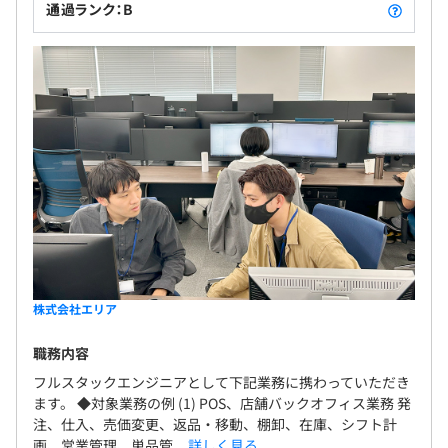
通過ランク：B
〈Web開発〉
サーバ：AWSのEC2, RDS. S3
OS：Windows Server
言語：Java, C#, Javascript, HTML5, CSS
フレームワーク：Spring, Struts, JPA, Angular,
TypeScript, jQuery
Web Server：Tomcat, Nginx
DB：SQL Server, Oracle, Postgre, MySQL
バージョン管理：TFS
エンジニア28名で構成されています。
株式会社エリア
職務内容
フルスタックエンジニアとして下記業務に携わっていただき
ます。 ◆対象業務の例 (1) POS、店舗バックオフィス業務 発
注、仕入、売価変更、返品・移動、棚卸、在庫、シフト計
画、営業管理、単品管...
詳しく見る