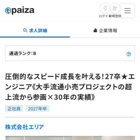
ログイン
新規登録
求人詳細
企業情報
転職・キャリア
未経験転職
求人検索
通過ランク：B
新卒就活
求人検索
インタビュー
圧倒的なスピード成長を叶える！27卒★エ
学習
求人検索
インタビュー
転職成功ガイド
ンジニア《大手流通小売プロジェクトの超
本選考
スキルチェック
講座一覧
上流から参画×30年の実績》
転職成功ガイド
転職エージェント
ゲーム・マンガ
インターン
プログラミング言語
正社員
問題集
2027年卒
メディア
SQL
4択課題
株式会社エリア
新卒エージェント
paizaとは？
Tech Team Journal
評価結果一覧
ナレッジ