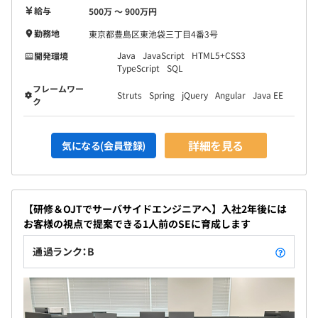
給与
500万 〜 900万円
勤務地
東京都豊島区東池袋三丁目4番3号
Java
JavaScript
HTML5+CSS3
開発環境
TypeScript
SQL
フレームワー
Struts
Spring
jQuery
Angular
Java EE
ク
詳細を見る
気になる(会員登録)
【研修＆OJTでサーバサイドエンジニアへ】入社2年後には
お客様の視点で提案できる1人前のSEに育成します
通過ランク：B