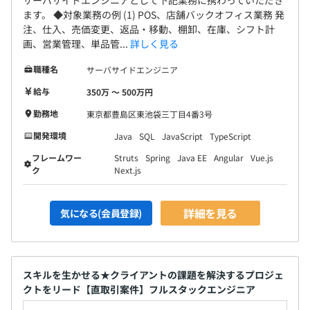
ます。 ◆対象業務の例 (1) POS、店舗バックオフィス業務 発
注、仕入、売価変更、返品・移動、棚卸、在庫、シフト計
画、営業管理、単品管...
詳しく見る
職種名
サーバサイドエンジニア
給与
350万 〜 500万円
運用チームは、仕事柄お客様との日常のコミュニケーショ
勤務地
東京都豊島区東池袋三丁目4番3号
ンが非常に大切で、わいわい、がやがや楽しく仕事をして
います。
開発環境
Java
SQL
JavaScript
TypeScript
開発チームは、PG製造工場と同じなので、黙々と作業に
フレームワー
Struts
Spring
Java EE
Angular
Vue.js
集中できる静かな環境です。
ク
Next.js
静かといっても、解らないことがあったら、黙っていては
いけません。
詳細を見る
気になる(会員登録)
先輩たちは、親切に問題解決のヒントを与えてくれます。
仕事時間とプライベート時間の切り替えがきちんとできる
人たちです。
スキルを生かせる★クライアントの課題を解決するプロジェ
クトをリード【直取引案件】フルスタックエンジニア
【エンジニアの開発環境】