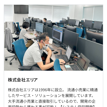
ト体制があります。
◎残業代は全額支給します。
■当社の魅力、やりがい
過去３年間の新卒採用者数・離職者数
・大手小売企業様と取引があるため、生活の中でも自分の
前年度 採用者数0人 離職者数0人
仕事の成果が発見できる
2年度前 採用者数0人 離職者数0人
・ヴィンクスグループとして安定基盤がある環境でスキル
（※
想定年収
は年収提示額を保証するものではありません）
3年度前 採用者数0人 離職者数0人
アップを実現できる
過去３年間の新卒採用者数の男女別人数
・直接クライアントとやり取りができるので評価がダイレ
前年度 男性0人 女性0人
クトで受けられる
2年度前 男性0人 女性0人
9:30～18:30
・上流工程やリーダーなどへのステップが明確
3年度前 男性0人 女性0人
休憩時間：60分（12:00〜13:00）
・働きやすさ◎：残業月15h以下／水曜ノー残業デー／育
原則、社内（東池袋）での勤務となります。
平均勤続年数
平均残業時間：平均14.5時間／月
休復帰率100％
7.9年
・自社開発ならではの、相談しやすく穏やかな職場環境
就業場所の変更範囲
株式会社エリア
＜雇入時＞
「IT業界に挑戦したい」「手に職をつけたい」「安定した
東京本社
・完全週休2日制（土・日）
環境で成長したい」方にぴったりの仕事です！
株式会社エリアは1996年に設立。 流通小売業に精通
研修の有無及び内容
＜変更範囲＞
・祝日
したサービス・ソリューションを展開しています。
会社の定める場所（テレワークをおこなう場所を含む）
全社員を対象に、ロジカルシンキングやコーチングなどの
・年末年始（12/30～1/4）
大手流通小売業と直接取引しているので、開発の企
ビジネス研修（ラーニングエージェンシー）を好きなだけ
・有給休暇
画段階から携わる事が可能！ 【システム受託開発】