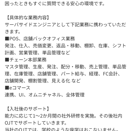
困ったときもすぐに質問できる安心の環境です。
【具体的な業務内容】
サーバサイドエンジニアとして下記業務に携わっていただ
きます。
■POS、店舗バックオフィス業務
発注、仕入、売価変更、返品・移動、棚卸、在庫、シフト
計画、営業管理、単品管理など
■チェーン本部業務
マスタ管理、生産、発注、配分・移動、売上管理、単品管
理、在庫管理、店舗管理、パート給与、経理、FC会計、
店舗開発、棚割管理、見える化 など
■eコマース
連携、UI、オムニチャネル、全体管理
【入社後のサポート】
能力に応じて1～2か月間の社外研修を実施。その後社内
OJTでサポートしていきます。
当社のOJTでは、学校のような座学はおこないません。