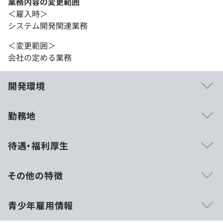
業務内容の変更範囲
＜雇入時＞
システム開発関連業務
＜変更範囲＞
会社の定める業務
開発環境
勤務地
【大手クライアント多数／ほぼ100％プライム案件で上流
待遇・福利厚生
から一気通貫／研修充実／平均残業15h以下で働きやすさ
◎】
当社は、ABCマート様・KFC様・キャンドゥ様など大手企
その他の特徴
業との直接取引により、システム開発を手がけている会社
です。
■賃金形態：月給制
青少年雇用情報
完全自社内で企画から開発・運用まで一気通貫で行ってお
■賃金の決定方法：当社規定により決定
り、未経験の方でも安心してスタートできる研修・サポー
■基本給：約20万