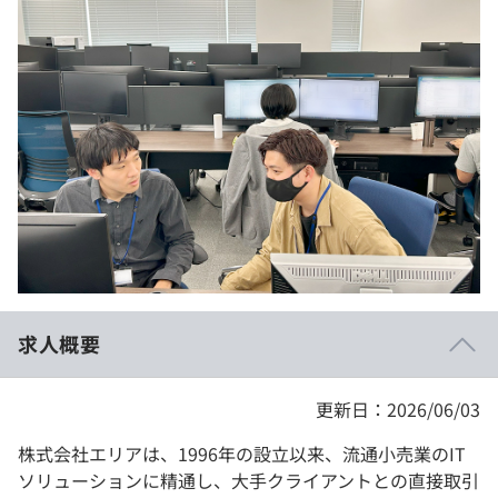
イベント・セミナー
paiza times
再チャレンジ結果一覧
リファレンス
インタビュー
note
就活成功ガイド
プラン
個人向けプラン
法人向けプラン
学校向けプラン
求人概要
契約内容・クーポン
更新日：2026/06/03
株式会社エリアは、1996年の設立以来、流通小売業のIT
ソリューションに精通し、大手クライアントとの直接取引