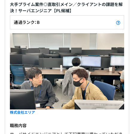
社内PC・NWの構築、監視、ヘルプデスクまで、面倒なIT
大手プライム案件◎直取引メイン／クライアントの課題を解
決！サーバエンジニア【PL候補】
インフラ運用業務を最新技術で一手に代行するサービス
通過ランク：B
定額制研修の受講制度、書籍購入
資格取得奨励金、合格時の資格取得費用負担
デスクトップ CPU：インテルコア i7、メモリ：32GB以
上 SSD：500GB
ディスプレイ：24インチ液晶1～2台
株式会社エリア
プロジェクトごとに選択
職務内容
サーバサイドエンジニアとして下記業務に携わっていただき