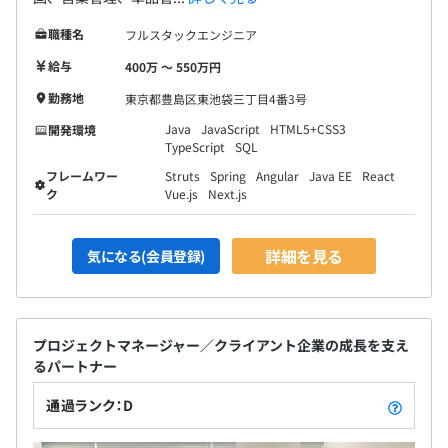
職種名
フルスタックエンジニア
給与
400万 〜 550万円
勤務地
東京都豊島区東池袋三丁目4番3号
Java
JavaScript
HTML5+CSS3
開発環境
平均3名～7名で開発を行っております。
TypeScript
SQL
1プロジェクトの単位期間はおよそ3ヶ月〜1年くらいで
フレームワー
Struts
Spring
Angular
Java EE
React
す。
ク
Vue.js
Next.js
詳細を見る
気になる(会員登録)
プロジェクトマネージャー／クライアント企業の成長を支え
るパートナー
通過ランク：D