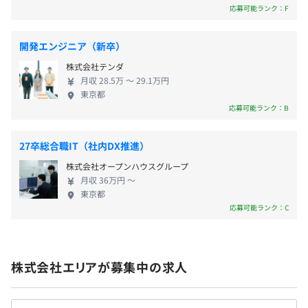
役員0.0%
社会保険完備（健康保険、厚生年金、企業年金基金、失業
応募可能ランク：F
管理職25.0%
■ SGM［訪販計画］
保険）
媒体計画から顧客のレスポンス、営業マンのアポイントや
開発エンジニア（新卒）
成果までを一元管理する訪問販売支援システム
株式会社テンダ
月収 28.5万 〜 29.1万円
■ ComTra［こむとら］
無期雇用
東京都
簡単な操作とFAQガイダンスにより、新人でも円滑な対応
応募可能ランク：B
を可能にするコールセンター向け顧客管理システム
27卒総合職IT（社内DX推進）
■ MENU CREATOR
3カ月（期間中、条件の変更はありません）
株式会社オープンハウスグループ
売上・仕入情報のリンクや食包材からのマスタ作成によ
月収 36万円 〜
り、簡単にレシピ管理ができる飲食業向けシステム
東京都
応募可能ランク：C
■ レイバースケジュール LSP
他店ヘルプや希望考慮、相性診断により最適な要員配置を
行い、人件費削減と店舗の最大成果を生むシフト計画ツー
株式会社エリアが募集中の求人
ル
■ PC-N／W運用支援