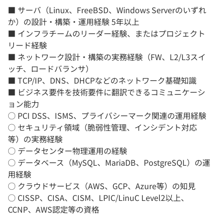
■ サーバ（Linux、FreeBSD、Windows Serverのいずれ
か）の設計・構築・運用経験 5年以上
■ インフラチームのリーダー経験、またはプロジェクト
リード経験
■ ネットワーク設計・構築の実務経験（FW、L2/L3スイ
ッチ、ロードバランサ）
■ TCP/IP、DNS、DHCPなどのネットワーク基礎知識
■ ビジネス要件を技術要件に翻訳できるコミュニケーシ
ョン能力
○ PCI DSS、ISMS、プライバシーマーク関連の運用経験
○ セキュリティ領域（脆弱性管理、インシデント対応
等）の実務経験
○ データセンター物理運用の経験
○ データベース（MySQL、MariaDB、PostgreSQL）の運
用経験
○ クラウドサービス（AWS、GCP、Azure等）の知見
○ CISSP、CISA、CISM、LPIC/LinuC Level2以上、
CCNP、AWS認定等の資格