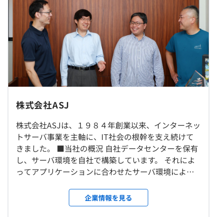
■クラウド勤怠管理システム『TimeBiz』
■フリーアドレス在席管理サービス『セキメル』
■クラウド座席予約受付システム『シートリザーブ』
■貸会議室予約システム『カシカイ』
（※
想定年収
は年収提示額を保証するものではありません）
＜Webサーバ＞
■ASJサーバ
■ドメイン取得サービス『eドメインで.com』
データセンターの住所は公開していないため、正確な住所
9:00 〜 17:30（所定労働時間 7時間30分）
は面接の際にお伝えいたします。 ※客先常駐ではありま
株式会社ASJ
※試用期間後、時差勤務（10:00 〜 18:30）も選択可能
＜その他＞
せん。
休憩時間：休憩60分 ※昼食時間は業務の都合により各々
■決済代行サービス『ASJペイメント』
株式会社ASJは、１９８４年創業以来、インターネッ
の自主性に任せています
■全国商工会議所向け検定試験管理システム
本社住所
トサーバ事業を主軸に、IT社会の根幹を支え続けて
平均残業時間：平均10時間／月
■クラウド電子申請システム『ez-GoV（イージーガ
〒332-0017 埼玉県川口市栄町3-2-16
きました。 ■当社の概況 自社データセンターを保有
ブ）』
し、サーバ環境を自社で構築しています。 それによ
ってアプリケーションに合わせたサーバ環境による
就業場所の変更範囲
セキュアなサービスを提供できる優位性から、現在
＜雇入時＞
休日休暇 年間休日128日
も多くの事業者様にご利用いただいております。 基
姫路ラボ＆データセンター
企業情報を見る
完全週休2日制（土日）、祝日、年末年始（12/29〜
新入社員研修
本のビジネスモデルはサブスクリプションモデルで
＜変更範囲＞
1/3）、
資格取得支援制度