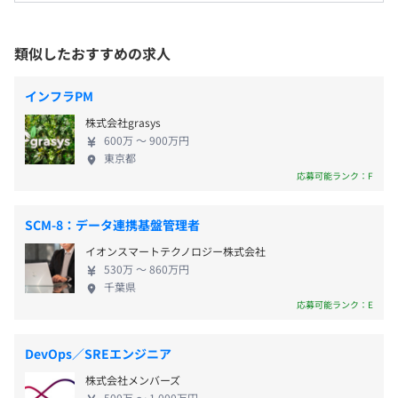
あり、 長期にわたってお客様にご利用いただけるク
会社の定める場所
夏季休暇5日間、年次特別休暇2日間、有給休暇、慶弔休
コードレビュー
ラウドサービスを複数展開しております。 これらの
暇
サービスは、自社データセンターを活用し、 インフ
類似したおすすめの求人
受動喫煙防止措置に関する事項
ラからアプリケーションまで自社完結で開発・運用
全室全館禁煙
しています。 ２０２４年１０月には兵庫県に「姫路
インフラPM
ラボ＆データセンター」を新たに竣工しました。 お
交通費支給（上限30,000円／月）
株式会社grasys
客様のご要望に応える提案の選択肢をさらに増や
600万 〜 900万円
し、業容の拡大を目指していきます。 現在は東証ス
東京都
タンダード市場および名証メイン市場に上場してお
応募可能ランク：F
年に2回、9月と3月の賞与支給のタイミングで人事考課を
り、安定基盤を持つIT企業です。 ■Mission・Vision
・賞与有り：年2回（9月、3月）
おこなっています。
Mission 日本のために 日本の企業のために 日本
・従業員持株会制度
SCM-8：データ連携基盤管理者
上長と面談をおこない、前半の振り返りと後半の目標設定
で働くすべての人のために 海外で働く日本人のた
・財形貯蓄制度
を実施しています。
イオンスマートテクノロジー株式会社
めに Vision お客様の課題を発見し、解決へと導
【目標設定】⇒【面談】⇒【結果査定】をおこないます。
530万 〜 860万円
き、 さらなる発展と働きやすい環境づくりを支援
千葉県
評価の際には自己評価と上長評価の双方を加味し、業績評
する。 上記をMissionおよびVisionに掲げています。
応募可能ランク：E
価だけに留まらず長期でのキャリア・スキルアップについ
共感していただける方、まずはカジュアル面談から
昇給あり：年1回（4月）
ても相談できます。
お話ししてみませんか？
DevOps／SREエンジニア
株式会社メンバーズ
500万 〜 1,000万円