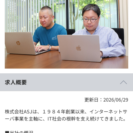
イベント・セミナー
paiza times
再チャレンジ結果一覧
リファレンス
インタビュー
note
就活成功ガイド
プラン
個人向けプラン
法人向けプラン
学校向けプラン
求人概要
契約内容・クーポン
更新日：2026/06/29
株式会社ASJは、１９８４年創業以来、インターネットサ
ーバ事業を主軸に、IT社会の根幹を支え続けてきました。
■当社の概況