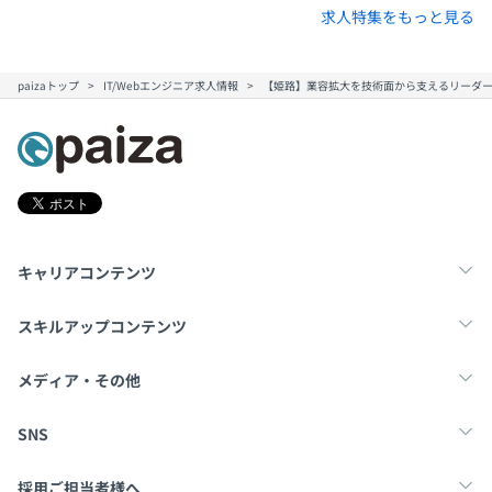
求人特集をもっと見る
paizaトップ
IT/Webエンジニア求人情報
【姫路】業容拡大を技術面から支えるリーダ
キャリアコンテンツ
転職・キャリア
未経験転職
新卒就活
スキルアップコンテンツ
学習
スキルチェック
マンガ・ゲーム
メディア・その他
Tech Team Journal
paiza times
note
SNS
X
Facebook
採用ご担当者様へ