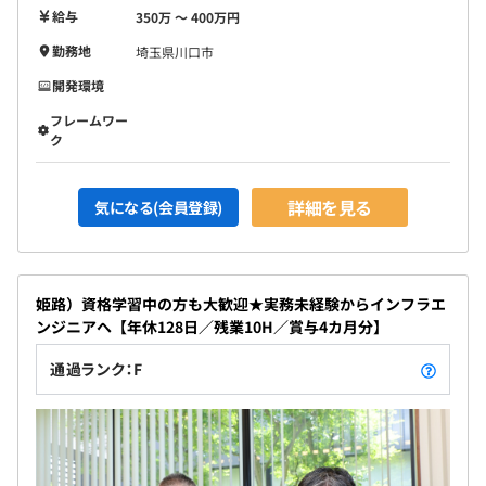
給与
350万 〜 400万円
勤務地
埼玉県川口市
開発環境
フレームワー
ク
詳細を見る
気になる(会員登録)
姫路）資格学習中の方も大歓迎★実務未経験からインフラエ
ンジニアへ【年休128日／残業10H／賞与4カ月分】
通過ランク：F