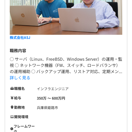
株式会社ASJ
職務内容
○ サーバ（Linux、FreeBSD、Windows Server）の運用・監
視 ○ ネットワーク機器（FW、スイッチ、ロードバランサ）
の運用補助 ○ バックアップ運用、リストア対応、定期メン...
詳しく見る
職種名
インフラエンジニア
給与
350万 〜 600万円
勤務地
兵庫県姫路市
開発環境
フレームワー
ク