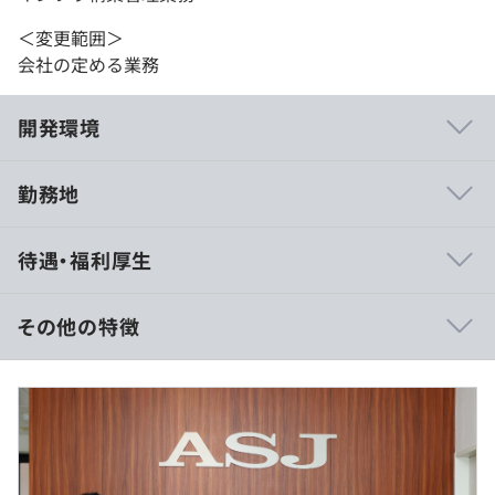
＜変更範囲＞
会社の定める業務
開発環境
勤務地
個々が真面目にコツコツを仕事をおこなえる環境です。決
待遇・福利厚生
して暗い雰囲気ではなく、穏やかで安定した、仕事がやり
やすい環境です。
100%自社サービスの開発になりますので、客先常駐はあ
その他の特徴
りません。
月給：312,500円 〜 625,000円（固定手当含む）
昇給：年1回（4月）／賞与：年2回（9月・3月）
※賞与実績：年4ヶ月分程度
※経験・能力を考慮の上、決定いたします
＜クラウドサービス＞
※前職年収も勘案し、上限・下限を柔軟に調整します
■クラウドグループウェア『HotBiz』