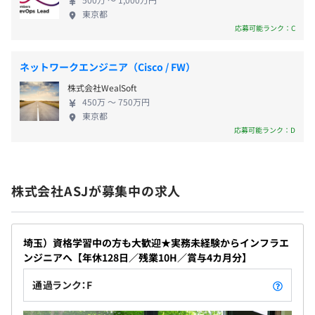
東京都
社会保険完備（関東ITソフトウェア健康保険組合加入）
応募可能ランク：C
ネットワークエンジニア（Cisco / FW）
無期雇用
株式会社WealSoft
450万 〜 750万円
東京都
応募可能ランク：D
試用期間あり：3カ月
株式会社ASJが募集中の求人
埼玉）資格学習中の方も大歓迎★実務未経験からインフラエ
ンジニアへ【年休128日／残業10H／賞与4カ月分】
通過ランク：F