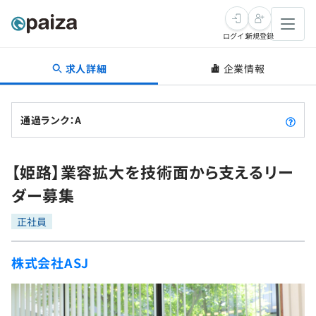
ログイン
新規登録
求人詳細
企業情報
転職・キャリア
未経験転職
求人検索
通過ランク：A
新卒就活
求人検索
インタビュー
【姫路】業容拡大を技術面から支えるリー
学習
求人検索
インタビュー
転職成功ガイド
ダー募集
本選考
スキルチェック
講座一覧
転職成功ガイド
転職エージェント
正社員
ゲーム・マンガ
インターン
プログラミング言語
問題集
株式会社ASJ
メディア
SQL
4択課題
新卒エージェント
paizaとは？
Tech Team Journal
評価結果一覧
ナレッジ