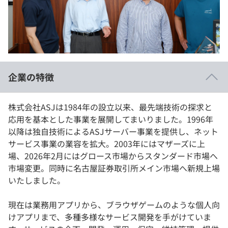
イベント・セミナー
paiza times
再チャレンジ結果一覧
リファレンス
インタビュー
note
就活成功ガイド
プラン
企業の特徴
個人向けプラン
株式会社ASJは1984年の設立以来、最先端技術の探求と
法人向けプラン
応用を基本とした事業を展開してまいりました。1996年
以降は独自技術によるASJサーバー事業を提供し、ネット
学校向けプラン
サービス事業の業容を拡大。2003年にはマザーズに上
場、2026年2月にはグロース市場からスタンダード市場へ
契約内容・クーポン
市場変更。同時に名古屋証券取引所メイン市場へ新規上場
いたしました。
現在は業務用アプリから、ブラウザゲームのような個人向
けアプリまで、多種多様なサービス開発を手がけていま