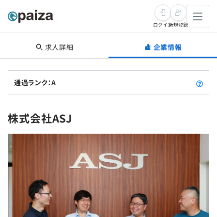
ログイン
新規登録
求人詳細
企業情報
転職・キャリア
未経験転職
求人検索
通過ランク：A
新卒就活
求人検索
インタビュー
株式会社ASJ
学習
求人検索
インタビュー
転職成功ガイド
本選考
スキルチェック
講座一覧
転職成功ガイド
転職エージェント
ゲーム・マンガ
インターン
プログラミング言語
問題集
メディア
SQL
4択課題
新卒エージェント
paizaとは？
Tech Team Journal
評価結果一覧
ナレッジ