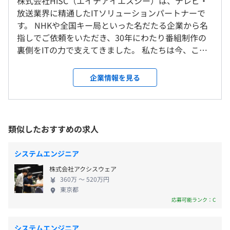
株式会社HiSC（エイチアイエスシー）は、テレビ・
放送局向けに多くのシステムを開発して導入、サポートを
「基本は顔を合わせてチーム連携を大事にしつつ、効率よ
放送業界に精通したITソリューションパートナーで
しております。
く柔軟に働く」というバランスの良い働き方を推奨してい
す。 NHKや全国キー局といった名だたる企業から名
お客様のクラウドあるいはパブリッククラウドに構築した
ます。
指しでご依頼をいただき、30年にわたり番組制作の
9：00～18：00（所定労働時間8時間）
ＷＥＢシステムで、言語はPHP、ＯＳはLinux系、データ
※フルリモートワークでの勤務は不可となります。
裏側をITの力で支えてきました。 私たちは今、この
休憩時間：休憩60分
ベースはmySQL系が主となっております。
確かな信頼と実績を基盤に、新たな挑戦を始めます。
休憩時間：休憩60分 ※昼食時間は業務の都合により各々
・取材台帳管理システム
「中小企業が中小企業を支援する」を合言葉に、業
就業場所の変更範囲
企業情報を見る
の自主性に任せています
・車両運転報告作成支援システム
界の枠を越えて他分野へと領域を拡大。 お客様の課
＜雇入時＞
平均残業時間：平均20時間／月
・字起こしシステム
題をITで解決し、ともに未来を切り拓く企業として
新潟オフィス、および自宅
・新人育成進捗共有システム
成長を続けていきます。
＜変更範囲＞
・技術研修情報共有システム
会社の定める場所（テレワークをおこなう場所を含む）
類似したおすすめの求人
・契約管理システム
《年間休日：125日》
・資産・備品管理システム
・完全週休2日制（土・日）
受動喫煙防止措置に関する事項
システムエンジニア
・電子承認システム
・祝日
従業員に対する受動喫煙対策：なし
・タクシー乗車支援システム
株式会社アクシスウェア
・年次有給休暇
・駐車場管理システム
360万 〜 520万円
・夏季休暇（7月から9月の間で3日間を自由に取得可能）
東京都
・電源設備統合監視システム
応募可能ランク：C
※年次有給休暇とあわせての連休取得を推奨しています。
・シフト管理・請求支援システム
・年末年始休暇（12月30日～1月3日）
・レンタル品入出庫・請求管理システム
新潟駅万代口／徒歩5分
・慶弔休暇
※自家用車通勤は応相談
システムエンジニア