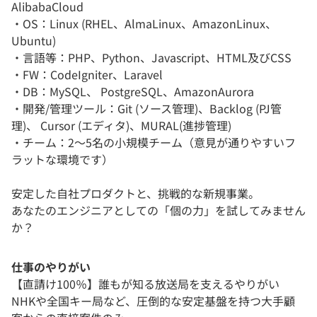
AlibabaCloud
・OS：Linux (RHEL、AlmaLinux、AmazonLinux、
Ubuntu)
・言語等：PHP、Python、Javascript、HTML及びCSS
・FW：CodeIgniter、Laravel
・DB：MySQL、 PostgreSQL、AmazonAurora
・開発/管理ツール：Git (ソース管理)、Backlog (PJ管
理)、 Cursor (エディタ)、MURAL(進捗管理)
・チーム：2～5名の小規模チーム（意見が通りやすいフ
ラットな環境です）
安定した自社プロダクトと、挑戦的な新規事業。
あなたのエンジニアとしての「個の力」を試してみません
か？
仕事のやりがい
【直請け100％】誰もが知る放送局を支えるやりがい
NHKや全国キー局など、圧倒的な安定基盤を持つ大手顧