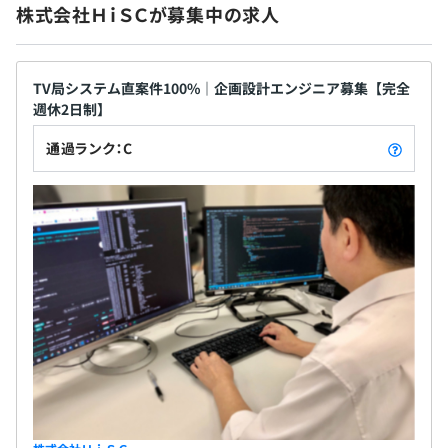
・原則として各回約1ヶ月分を保証。
株式会社ＨｉＳＣが募集中の求人
・昨年度の支給実績は年間で計約3ヶ月分です。
社員の頑張りを最大限に還元する仕組みがあり、決算状況
によってはさらに増額される可能性があります。
TV局システム直案件100%｜企画設計エンジニア募集【完全
週休2日制】
通過ランク：C
【開発環境】
昇給査定：年1回
★お客様の業務を支えるWebシステム開発が中心
・クラウド：AWS、Azure、Google Cloud、
AlibabaCloud
・OS：Linux (RHEL、AlmaLinux、AmazonLinux、
社会保険完備（健康保険・厚生年金保険、雇用保険・労災
Ubuntu)
保険）
・言語等：PHP、Python、Javascript、HTML及びCSS
・FW：CodeIgniter、Laravel
・DB：MySQL、 PostgreSQL、AmazonAurora
・開発/管理ツール：Git (ソース管理)、Backlog (PJ管
有期雇用
理)、 Cursor (エディタ)、MURAL(進捗管理)
【職場の特徴】