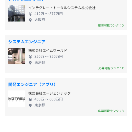
・産前・産後休業（取得実績あり）
インテグレートトータルシステム株式会社
・育児休業（男女とも取得実績あり）
412万 〜 577万円
・介護休業（取得実績あり）
大阪府
・学ぶ意欲がありスキルUPを目指す方には、必要に応じ
応募可能ランク：D
・ライフサポート休暇（有給休暇とは別に、1年に3日間
て外部研修やセミナーなどを受講することが可能です。
の休暇可能）
・資格取得補助・資格取得祝い金制度あり
※家族のサポートや病院への付き添い、お子さまの授業参
システムエンジニア
観など、さまざまな用途に利用できます。
株式会社エイムワールド
350万 〜 750万円
東京都
相談のうえ、ご希望のマシンを支給します。
応募可能ランク：C
・通勤手当
・扶養手当
開発エンジニア（アプリ）
・役職手当
株式会社エージェンテック
・SE手当
450万 〜 600万円
東京都
応募可能ランク：B
AWS CloudFormation
年2回（6月、12月）