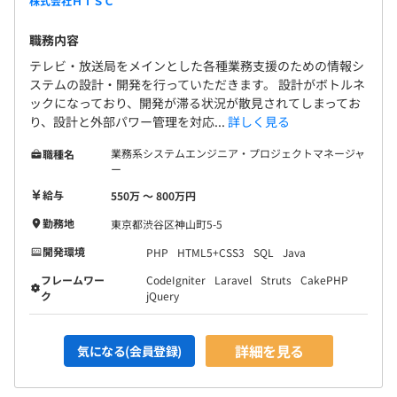
契約更新の有無・契約期間の定め
株式会社ＨｉＳＣ
・営業担当も開発ミーティングに加わるため、途中での大
あり(6カ月)
きな仕様変更などが入らない体制です。
職務内容
・毎日約10分程度のデイリースクラムで進捗確認をおこ
テレビ・放送局をメインとした各種業務支援のための情報シ
契約更新の判断基準
ない、気軽に相談できるようにしています。
ステムの設計・開発を行っていただきます。 設計がボトルネ
この採用は、正社員（無期雇用）転換を前提とした採用で
・チーム：2～5名の小規模チーム（意見が通りやすいフ
ックになっており、開発が滞る状況が散見されてしまってお
す。
り、設計と外部パワー管理を対応...
詳しく見る
ラットな環境です）
・入社後6ヶ月間は契約社員として雇用します。
業務系システムエンジニア・プロジェクトマネージャ
職種名
※6ヶ月経過後の最初の賃金締め日までの期間です。
ー
・契約期間終了時、ご本人の能力や勤務態度に問題がない
給与
550万 〜 800万円
ことを条件に、原則として正社員へ切替となります。
1年ごとの目標設定、業務実績により評価をおこなってい
勤務地
東京都渋谷区神山町5-5
ます。
契約更新の上限
開発環境
PHP
HTML5+CSS3
SQL
Java
通算契約期間は4年まで
フレームワー
CodeIgniter
Laravel
Struts
CakePHP
ク
jQuery
システム開発部門： 7名
システム運用支援部門： 19名
詳細を見る
気になる(会員登録)
6カ月（期間中、条件の変更はありません）
管理・企画系部門： 6名
※試用期間終了時に面談のうえ、両者合意の場合は正社員
その他（役員・アルバイト）： 26名