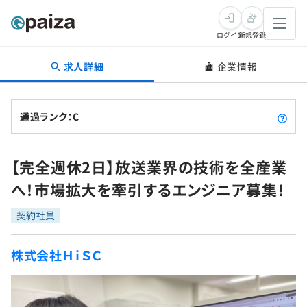
ログイン
新規登録
求人詳細
企業情報
転職・キャリア
未経験転職
求人検索
通過ランク：C
新卒就活
求人検索
インタビュー
【完全週休2日】放送業界の技術を全産業
学習
求人検索
インタビュー
転職成功ガイド
へ！市場拡大を牽引するエンジニア募集！
本選考
スキルチェック
講座一覧
転職成功ガイド
転職エージェント
契約社員
ゲーム・マンガ
インターン
プログラミング言語
問題集
株式会社ＨｉＳＣ
メディア
SQL
4択課題
新卒エージェント
paizaとは？
Tech Team Journal
評価結果一覧
ナレッジ