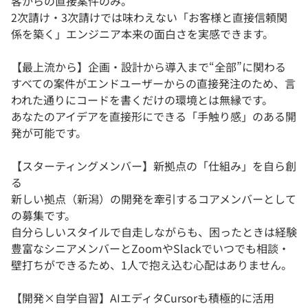
客からの直接案件のみ。
2次請け・3次請けでは味わえない「お客様と直接信頼関
係を築く」エンジニア本来の面白さを実感できます。
【最上流から】企画・設計から導入まで“全部”に関わる
すべての案件がエンドユーザーからの直接発注のため、言
われた通りにコードを書くだけの環境とは無縁です。
あなたのアイデアを直接形にできる「手触り感」のある開
発が可能です。
【スターティングメンバー】新拠点の「仕組み」を自ら創
る
新しい拠点（新潟）の開発を牽引するコアメンバーとして
の募集です。
自分らしいスタイルで自走しながらも、困ったときは経験
豊富なシニアメンバーとZoomやSlackでいつでも相談・
壁打ちができるため、1人で抱え込む心配はありません。
【開発×自学自習】AIエディタCursorも積極的に活用