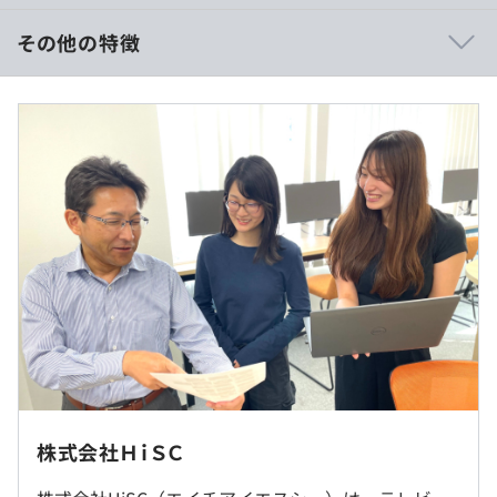
放送業界に特化したITソリューションを提供し続けてきた
からこそ、私たちはシステム面だけでなく、お客様の組織
その他の特徴
体制や日々の業務フローまで深く熟知しています。
言われた通りにコードを書くのではなく、業務の根幹を理
月給：267,000円～500,000円
解した上で「本質的な課題解決」を提案できるのが最大の
SE手当
強みです。
経験2年未満：30,000円
経験2年以上5年未満：60,000円
◾️【手触り感のある開発】ユーザーの「生の声」が直接届
経験5年以上10年未満：80,000円
く距離感
経験10年以上：100,000円
実際にシステムを使う現場のエンドユーザーから、直接質
スペシャルスキル：個別に決定
問やフィードバックをいただける環境です。
「ここが使いやすくなったよ」「こんな機能があればもっ
・時間外手当は別途全額支給します。
と便利かも」といった現場のリアルな意見が、次のシステ
※固定残業代（みなし残業代）制ではありません。
ム改善への最大のヒントになります。
・平均残業時間：平均20時間／月
自分の仕事が誰の役に立っているのかを、ダイレクトに実
感できる面白さがあります。
ハイブリッドワーク（一部リモートOK）
株式会社ＨｉＳＣ
チームや業務の進め方に慣れていただいた後は、週の数日
（※
想定年収
は年収提示額を保証するものではありません）
を在宅勤務にするなど、一部リモートワークも可能です。