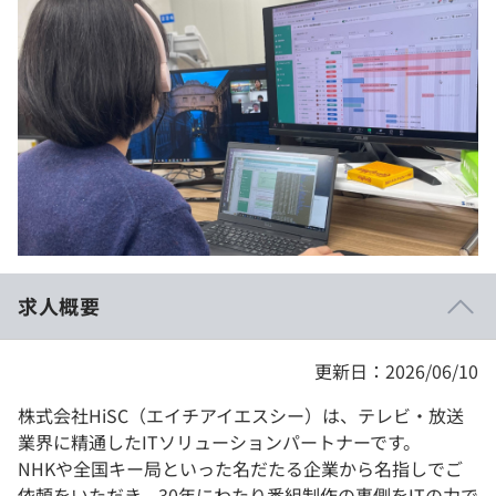
イベント・セミナー
paiza times
再チャレンジ結果一覧
リファレンス
インタビュー
note
就活成功ガイド
プラン
個人向けプラン
法人向けプラン
学校向けプラン
求人概要
契約内容・クーポン
更新日：2026/06/10
株式会社HiSC（エイチアイエスシー）は、テレビ・放送
業界に精通したITソリューションパートナーです。
NHKや全国キー局といった名だたる企業から名指しでご
依頼をいただき、30年にわたり番組制作の裏側をITの力で