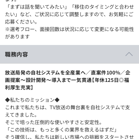
「まずは話を聞いてみたい」「移住のタイミングと合わせ
たい」など、ご状況に応じて調整しますので、お気軽にご
応募ください。
※選考フロー、面接回数は状況に応じて変更になる可能性
があります
職務内容
放送局発の自社システムを全産業へ／直案件100%／企
画提案〜設計開発〜導入まで一気貫通【年休125日◎福
利厚生充実】
◆私たちのミッション◆
これまで私たちは、TV放送の舞台裏を自社システムで支
えてきました。
そこで培った圧倒的な使いやすさと安定性。
「この技術は、もっと多くの業界を救えるはずだ」
そう確信し、私たちは新しい市場への挑戦をスタートさせ