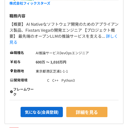
・キーボードなどの備品購入補助
カ向けの制御機器、医療機器、ネットワーク監視システム
株式会社フィックスターズ
など商品開発に従事。現在は前職の経験を生かして、主に
職務内容
組込プロジェクトを担当。
【概要】 AI Nativeなソフトウェア開発のためのアプライアン
昇格昇給年2回
ス製品、Fixstars Vegaの開発エンジニア 【プロジェクト概
要】 最先端のオープンLLMの推論サービスを支える...
詳しく
見る
5名～10名で開発をおこなうことが多いです。
職種名
AI推論サービスDevOpsエンジニア
健康保険、厚生年金保険、雇用保険、労災保険
給与
600万 〜 1,010万円
勤務地
東京都港区芝浦1-1-1
開発環境
C
C++
Python3
無期雇用
フレームワー
ク
詳細を見る
気になる(会員登録)
試用期間3ヶ月