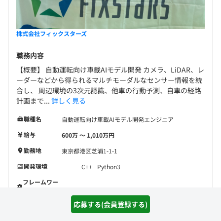
株式会社フィックスターズ
職務内容
【概要】 自動運転向け車載AIモデル開発 カメラ、LiDAR、レ
ーダーなどから得られるマルチモーダルなセンサー情報を統
合し、 周辺環境の3次元認識、他車の行動予測、自車の経路
計画まで...
詳しく見る
職種名
自動運転向け車載AIモデル開発エンジニア
給与
600万 〜 1,010万円
勤務地
東京都港区芝浦1-1-1
開発環境
C++
Python3
フレームワー
ク
応募する(会員登録する)