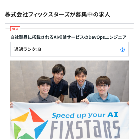
＜在籍エンジニア例＞
・特別賞与：年2回
「高速化」というキーワードを軸にあらゆる顧客の
【エグゼクティブエンジニア】
株式会社フィックスターズが募集中の求人
・社外常駐手当：4万円/月
あらゆるソフトウェアを様々な技術で高速化して参
■千葉大学大学院／薬学博士、前職では理化学研究所の研
・社員旅行の旅費・滞在費
りました。「高速化」の領域に特化することで圧倒
究員。
的な競争力を構築し、独立行政法人や、大手電機メ
競技プログラミング(TopCoderなど)に積極的に参加。
各種制度：
ーカ、医療・車載等の産業機器メーカ、大手金融機
自社製品に搭載されるAI推論サービスのDevOpsエンジニア
ICFPC参加のために社内で有志を募り数人で合宿をおこな
・社員持株会制度：持株会奨励金として拠出金額の100％
関から、他では受けられないようなR&D部門の開発
ったり、プログラミングコンテストを主催している。
通過ランク：B
を補助
プロジェクトや、競争力の源泉となるコア領域のソ
ビッグデータ・機械学習アルゴリズム開発を専門とし、巨
・社外活動費補助：社外セミナー、勉強会、プログラミン
フトウェア開発を支援しています。
大な情報を扱う処理をGPGPUなどの並列化技術を利用し
グコンテスト、国際学会等の参加費用補助
て高速化している。競技プログラミングにも積極的に参加
・語学研修補助：オンライン英会話または日本語レッスン
し、そこで得た知見を開発現場で生かしている。
費用の半分を補助
【ディレクター】
・ビジネススキルアップサポート：MBAやPhDの取得希
■東京大学大学院 理学系研究科 天文学専攻
望者に学費等のサポート
OpenCLやCUDAを用いた高速化をおこなっている。
・資格取得補助：業務に関連のある資格に対し、合格奨励
入社時期が異なる方とも気兼ねなく議論したり、雑談した
金の支給や受験料を補助
りできる自由な雰囲気が好き。
・産業医によるメンタルヘルスサポート
【事業部長】
・ドリンク補助
■韓国世宗大学 電算科学科卒。
・書籍購入補助
大学卒業後渡日し、2005年より約5年間、日本の大手メー