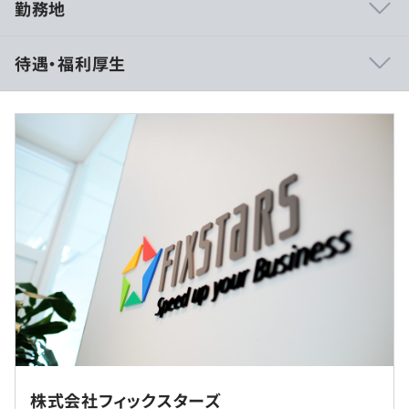
勤務地
【自由に、伸び伸びと仕事に取り組めるよう配慮していま
待遇・福利厚生
す】
・こだわりのキーボードやマウスが使えます。
・開発に必要なソフトウェア、技術書の購入に特に制限は
ありません。
・各種オープンソースや開発ツール、テストツールなども
裁量労働制の場合
自由です。
■賃金形態：年俸制／年俸を12分割
・申請は必要ですが、自分の機材を持ち込むことも可能で
■賃金の決定方法：経験・能力を考慮の上、当社規定によ
す。
り決定
・エンジニア/シニアエンジニア/アドバンストシニアエン
ジニア(裁量労働制)
月給：500,000円～725,000円（固定残業代含む）
基本給：405,500円～588,000円（固定残業代は月30時間
◆最大13TBとなる大容量高速ストレージの開発
該当分、94,500円～137,000円を支給）
◆大容量と安定した転送速度を実現するFPGA等回路開発
※超過した場合の時間外労働の残業手当は別途支給
◆爆発的に増加するデータの機械学習処理基盤
◆世界中のスマートフォンに搭載される、NANDフラッシ
・リードエンジニア(裁量労働制)
ュメモリの制御ソフトウェア開発およびドライバ開発
株式会社フィックスターズ