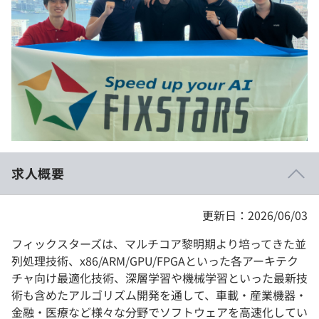
イベント・セミナー
paiza times
再チャレンジ結果一覧
リファレンス
インタビュー
note
就活成功ガイド
プラン
個人向けプラン
法人向けプラン
求人概要
学校向けプラン
更新日：2026/06/03
契約内容・クーポン
フィックスターズは、マルチコア黎明期より培ってきた並
列処理技術、x86/ARM/GPU/FPGAといった各アーキテク
チャ向け最適化技術、深層学習や機械学習といった最新技
術も含めたアルゴリズム開発を通して、車載・産業機器・
金融・医療など様々な分野でソフトウェアを高速化してい