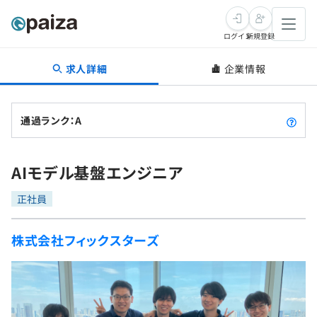
ログイン
新規登録
求人詳細
企業情報
転職・キャリア
未経験転職
求人検索
通過ランク：A
新卒就活
求人検索
インタビュー
AIモデル基盤エンジニア
学習
求人検索
インタビュー
転職成功ガイド
正社員
本選考
スキルチェック
講座一覧
転職成功ガイド
転職エージェント
株式会社フィックスターズ
ゲーム・マンガ
インターン
プログラミング言語
問題集
メディア
SQL
4択課題
新卒エージェント
paizaとは？
Tech Team Journal
評価結果一覧
ナレッジ