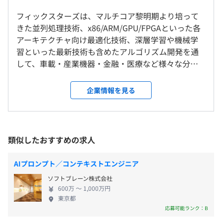
月給：750,100円～841,800円（固定残業代・役付き手当
◆世界中の組込み機器に搭載される、画像認識プロセッサ
含む）
フィックスターズは、マルチコア黎明期より培って
向けの制御ソフトウェアおよびドライバ開発
東京本社
基本給：357,600円～431,900円+役付き手当250,000円
きた並列処理技術、x86/ARM/GPU/FPGAといった各
◆1秒の高速化が億単位の価値を生み出す、金融デリバテ
（固定残業代は月30時間該当分、142,500円～159,900円
アーキテクチャ向け最適化技術、深層学習や機械学
ィブシステムの開発・パフォーマンスチューニング
就業場所の変更範囲
を支給）
習といった最新技術も含めたアルゴリズム開発を通
＜雇入時＞
※超過した場合の時間外労働の残業手当は別途支給
して、車載・産業機器・金融・医療など様々な分野
社会的重要度が高い依頼にも、当社ならではのソフトウェ
株式会社フィックスターズ 本社
でソフトウェアを高速化しています。 また、さらな
ア技術力を発揮し、お客様の期待を超えるソリューション
＜変更範囲＞
会社の業績や個人の実績により特別賞与を支給します。
る事業成長を目指すべく、これまで蓄積したユニー
を提供してまいります。
企業情報を見る
会社の定める場所（配置転換、出向、転籍の可能性あり）
※入社初年度については、特別賞与は賃金規定第18条2項
クな技術やノウハウを活かしSaaS事業にも取り組ん
※特殊性・機密性の高いプロジェクトが多いため、詳細に
を適用し、入社時期に応じた支払いとします。
でおり、最近では新たにLLM (大規模言語モデル)の事
ついてはご面談時にご説明させていただきます。
受動喫煙防止措置に関する事項
業を発足しました。当社の強みである「高速化技
・従業員に対する受動喫煙対策：あり
術」を活かし、企業が自社向けLLMを世界最高レベ
類似したおすすめの求人
対策内容：敷地内禁煙（喫煙場所あり）
ルの短時間・高いコストパフォーマンスで開発でき
るプラットフォームの開発を進めています。 ■プロ
【教育体制】
AIプロンプト／コンテキストエンジニア
グラミングが好きなエンジニアが多数在籍 創業以
（※
想定年収
は年収提示額を保証するものではありません）
・勉強会の開催
ソフトブレーン株式会社
来、優秀なエンジニア採用に注力してきた当社は、
社内ではさまざまな勉強会を開催しております。プロコン
600万 〜 1,000万円
全社員の90%がエンジニアで構成されています。 そ
◆本社
優績者による勉強会や外部講師をお招きした技術勉強会、
東京都
のうち、学位取得率は博士17%、修士57%となって
山手線／京浜東北線・根岸線／東京モノレール「浜松町
技術論文発表の成果報告会兼勉強会など、切磋琢磨し合え
応募可能ランク：B
裁量労働制適用
おり(2025年9月末現在)、プロコン優績者やHPCベン
駅」南口 徒歩約6分
る優秀なエンジニアとスキルを磨く取り組みをおこなって