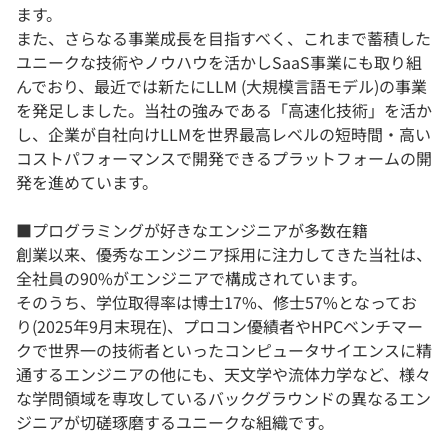
ます。
また、さらなる事業成長を目指すべく、これまで蓄積した
ユニークな技術やノウハウを活かしSaaS事業にも取り組
んでおり、最近では新たにLLM (大規模言語モデル)の事業
を発足しました。当社の強みである「高速化技術」を活か
し、企業が自社向けLLMを世界最高レベルの短時間・高い
コストパフォーマンスで開発できるプラットフォームの開
発を進めています。
■プログラミングが好きなエンジニアが多数在籍
創業以来、優秀なエンジニア採用に注力してきた当社は、
全社員の90%がエンジニアで構成されています。
そのうち、学位取得率は博士17%、修士57%となってお
り(2025年9月末現在)、プロコン優績者やHPCベンチマー
クで世界一の技術者といったコンピュータサイエンスに精
通するエンジニアの他にも、天文学や流体力学など、様々
な学問領域を専攻しているバックグラウンドの異なるエン
ジニアが切磋琢磨するユニークな組織です。