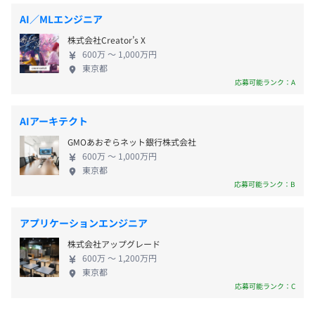
所定労働時間：8時間 (推奨：始業時間10:00、終業時間
チマークで世界一の技術者といったコンピュータサ
おります。
AI／MLエンジニア
19:00)
イエンスに精通するエンジニアの他にも、天文学や
株式会社Creator’s X
専門業務型裁量労働制（1日9時間）
流体力学など、様々な学問領域を専攻しているバッ
【その他、資格取得補助について】
600万 〜 1,000万円
休憩時間：60分※昼食時間は業務の都合により各々の自
クグラウンドの異なるエンジニアが切磋琢磨するユ
・PhDやMBAなどの全額補助
東京都
主性に任せています
ニークな組織です。 ■AI/IoT社会を支える技術を仕
・IPAなどの資格補助
応募可能ランク：A
平均残業時間：平均20時間/月
事を通じて学べる 自動運転、医療機器、スマートフ
・社外活動支援
ァクトリー、スマートシティなど様々な業界の顧客
学会やプログラミングコンテストの参加は出社扱い
AIアーキテクト
と関わり、画像処理/信号処理/リアルタイム制御/人
必要な書籍購入は全額会社負担
GMOあおぞらネット銀行株式会社
工知能などあらゆるソフトウェア開発の経験を積む
・英語力向上
600万 〜 1,000万円
・完全週休2日制(土・日・祝日)
ことができます。また、SoC/組み込み/PC/大規模ク
オンライン英会話の補助
東京都
・夏季休暇
ラスタなどあらゆるプラットフォーム、
応募可能ランク：B
・年末年始休暇
CPU/GPU/FPGAや最新のAIチップ、量子コンピュー
タなどあらゆるアクセラレータに仕事を通じて触れ
アプリケーションエンジニア
る機会があります。 本格的なAI/IoT社会の到来とと
相談の上、ご希望のマシンを支給いたします。
株式会社アップグレード
もにデータ量は爆発的に増加していきます。それらを
600万 〜 1,200万円
諸手当：
限られた時間内に限られたコンピュータ資源で効率
東京都
・通勤手当：上限6万円/月
的に処理するための技術を習得することができます。
応募可能ランク：C
・資格手当
■ソフトウェア高速化に領域特化した事業戦略で、
334名
・子供手当：一人につき5千円/月
ユニークなソフトウェア開発に携われる これまで