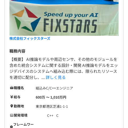
株式会社フィックスターズ
職務内容
【概要】 AI推論モデルや周辺センサ、その他のモジュールを
含めた統合システムに関する設計・開発 AI推論モデルをエッ
ジデバイスのシステムへ組み込む際には、限られたリソース
を適切に配分し、...
詳しく見る
職種名
組込みC/C++エンジニア
給与
600万 〜 1,010万円
勤務地
東京都港区芝浦1-1-1
開発環境
C++
C
フレームワー