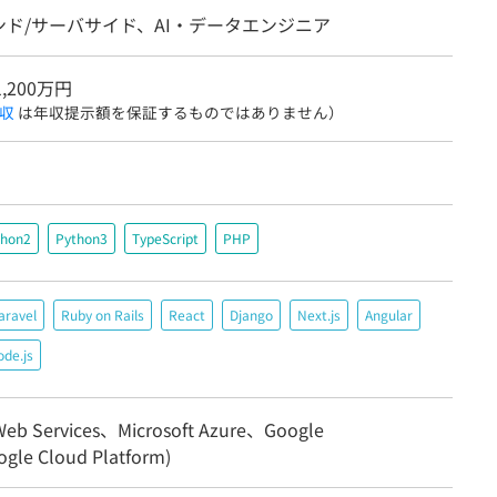
ンド/サーバサイド、AI・データエンジニア
1,200万円
収
は年収提示額を保証するものではありません）
thon2
Python3
TypeScript
PHP
aravel
Ruby on Rails
React
Django
Next.js
Angular
de.js
eb Services、Microsoft Azure、Google
gle Cloud Platform)