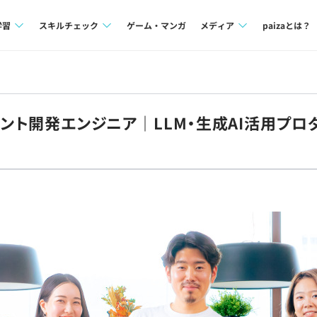
学習
スキルチェック
ゲーム・マンガ
メディア
paizaとは？
講座一覧
プログラミング言語
Tech Team Journal
問題集
SQL
paiza times
ェント開発エンジニア｜LLM・生成AI活用プロ
4択課題
評価結果一覧
note
ント
ナレッジ
再チャレンジ結果一覧
ミナー
リファレンス
プラン
ド
個人向けプラン
法人向けプラン
学校向けプラン