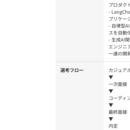
プロダク
- Lang
プリケー
- 自律型
スを自動
- 生成A
エンジニ
一連の開
選考フロー
カジュア
▼
一次面接
▼
コーディ
▼
最終面接
▼
内定