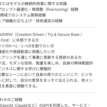
sまたはモデルの継続的改善に関する知識
プロンプト最適化・微調整（fine-tuning）経験
ch領域でのシステム開発経験
ニア組織の立ち上げ・技術選定の経験
のMVV（Creation Driven / Try & Secure Base /
er First）に共感できる方
トの0→1／1→10を創りたい方
構造化や価値創造に挑戦したい方
ニアリングを通じて事業に貢献する意欲のある方
手法、モダンな技術、裁量を楽しめ、自身の興味範囲外
ビジネスに関する学びに積極的
必要なシーンにおいて自身の周りのエンジニア、ビジネ
ーに対して、自分の意見をまっすぐ伝えられる、他メン
見を素直に傾聴できる。
ずれかのご経験
（OpenAI, Claudeなど）のAPIを利用した、サービス・