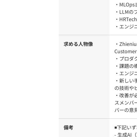
・MLOp
・LLMの
・HRTe
・エンジ
求める人物像
・Zhienius
Custom
・プロダク
・課題の
・エンジ
・新しい
の技術や
・改善が
スメンバ
バーの意
備考
◾️下記い
- 生成AI