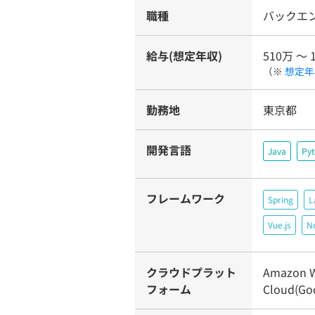
職種
バックエ
給与(想定年収)
510万 〜 
（※
想定年
勤務地
東京都
開発言語
Java
Py
フレームワーク
Spring
L
Vue.js
No
クラウドプラット
Amazon W
フォーム
Cloud(Goo