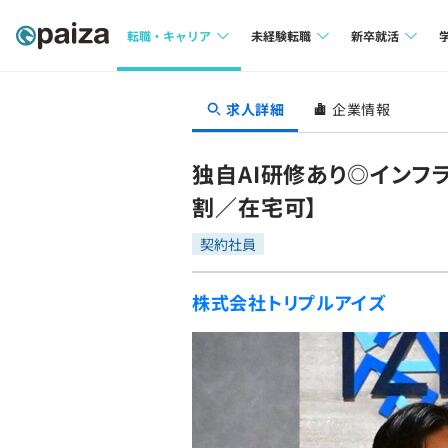
転職・キャリア
未経験転職
新卒就活
求人検索
求人検索
求人検索
求人詳細
企業情報
本選考
インタビュー
インタビュー
インターン
独自AI研修あり◎インフ
転職成功ガイド
転職成功ガイド
割／在宅可】
新卒エージェ
転職エージェント
契約社員
イベント・セ
株式会社トリプルアイズ
インタビュー
就活成功ガイ