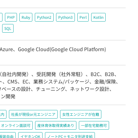
＃
PHP
Ruby
Python2
Python3
Perl
Kotlin
SQL
 Azure、Google Cloud(Google Cloud Platform)
（自社内開発）、受託開発（社外常駐）、B2C、B2B、
ト、CMS、EC、業務システム/パッケージ、金融/保険、
ータベースの設計、チューニング、ネットワーク設計、
イン開発
以内
社長が現役or元エンジニア
女性エンジニアが在籍
オンライン面談可
産休育休取得実績あり
一部在宅勤務可
服装自由
イヤホンOK
ノートPC＋モニタ別途支給