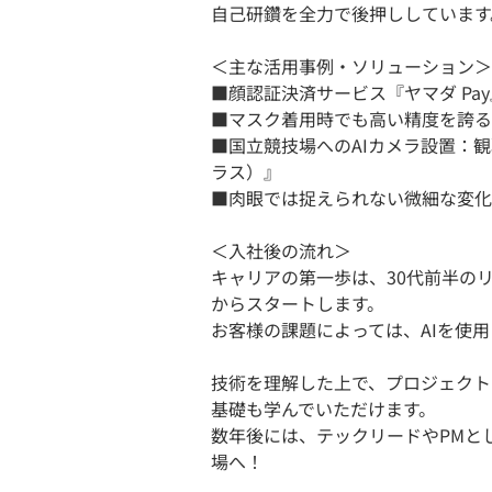
自己研鑽を全力で後押ししています
＜主な活用事例・ソリューション＞
■顔認証決済サービス『ヤマダ Pa
■マスク着用時でも高い精度を誇る
■国立競技場へのAIカメラ設置：観戦者
ラス）』
■肉眼では捉えられない微細な変化
＜入社後の流れ＞
キャリアの第一歩は、30代前半の
からスタートします。
お客様の課題によっては、AIを使
技術を理解した上で、プロジェクト
基礎も学んでいただけます。
数年後には、テックリードやPMと
場へ！