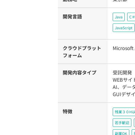
開発言語
Java
C
JavaScript
クラウドプラット
Microsoft
フォーム
開発内容タイプ
受託開発
WEBサイ
AI、デ
GUIデザ
特徴
残業３０H
若手歓迎
副業OK