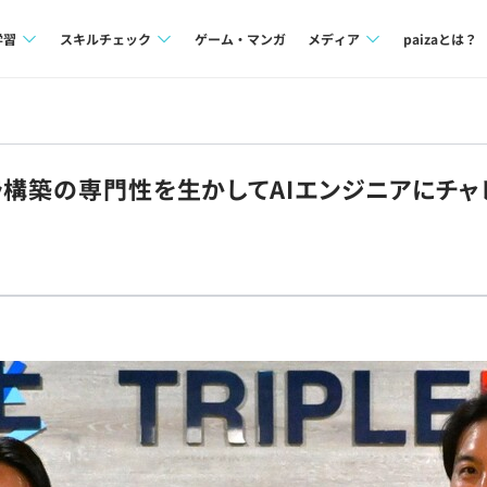
学習
スキルチェック
ゲーム・マンガ
メディア
paizaとは？
講座一覧
プログラミング言語
Tech Team Journal
問題集
SQL
paiza times
ラ構築の専門性を生かしてAIエンジニアにチャレ
4択課題
評価結果一覧
note
ント
ナレッジ
再チャレンジ結果一覧
ミナー
リファレンス
プラン
ド
個人向けプラン
法人向けプラン
学校向けプラン