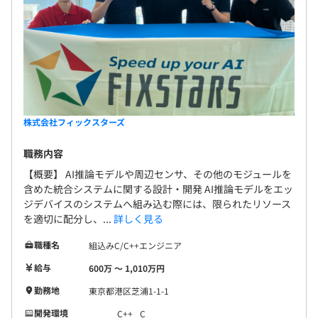
株式会社フィックスターズ
職務内容
【概要】 AI推論モデルや周辺センサ、その他のモジュールを
含めた統合システムに関する設計・開発 AI推論モデルをエッ
ジデバイスのシステムへ組み込む際には、限られたリソース
を適切に配分し、...
詳しく見る
職種名
組込みC/C++エンジニア
給与
600万 〜 1,010万円
勤務地
東京都港区芝浦1-1-1
開発環境
C++
C