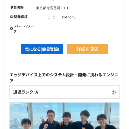
勤務地
東京都港区芝浦1-1-1
開発環境
C
C++
Python3
フレームワー
ク
詳細を見る
気になる(会員登録)
エッジデバイス上でのシステム設計・開発に携わるエンジニ
ア
通過ランク：A