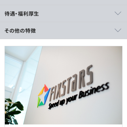
【自由に、伸び伸びと仕事に取り組めるよう配慮していま
待遇・福利厚生
す】
・こだわりのキーボードやマウスが使えます。
・開発に必要なソフトウェア、技術書の購入に特に制限は
その他の特徴
ありません。
・各種オープンソースや開発ツール、テストツールなども
裁量労働制の場合
自由です。
■賃金形態：年俸制／年俸を12分割
・申請は必要ですが、自分の機材を持ち込むことも可能で
■賃金の決定方法：経験・能力を考慮の上、当社規定によ
す。
り決定
・エンジニア/シニアエンジニア/アドバンストシニアエン
ジニア(裁量労働制)
月給：500,000円～725,000円（固定残業代含む）
基本給：405,500円～588,000円（固定残業代は月30時間
◆最大13TBとなる大容量高速ストレージの開発
該当分、94,500円～137,000円を支給）
◆大容量と安定した転送速度を実現するFPGA等回路開発
※超過した場合の時間外労働の残業手当は別途支給
◆爆発的に増加するデータの機械学習処理基盤
◆世界中のスマートフォンに搭載される、NANDフラッシ
・リードエンジニア(裁量労働制)
ュメモリの制御ソフトウェア開発およびドライバ開発
月給：750,100円～841,800円（固定残業代・役付き手当
◆世界中の組込み機器に搭載される、画像認識プロセッサ