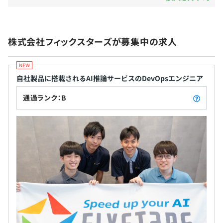
・社外常駐手当：4万円/月
■ソフトウェア高速化に領域特化した事業戦略で、
・社員旅行の旅費・滞在費
ユニークなソフトウェア開発に携われる これまで
PyTorch
「高速化」というキーワードを軸にあらゆる顧客の
各種制度：
株式会社フィックスターズが募集中の求人
あらゆるソフトウェアを様々な技術で高速化して参
・社員持株会制度：持株会奨励金として拠出金額の100％
りました。「高速化」の領域に特化することで圧倒
を補助
的な競争力を構築し、独立行政法人や、大手電機メ
・社外活動費補助：社外セミナー、勉強会、プログラミン
ーカ、医療・車載等の産業機器メーカ、大手金融機
自社製品に搭載されるAI推論サービスのDevOpsエンジニア
グコンテスト、国際学会等の参加費用補助
関から、他では受けられないようなR&D部門の開発
・語学研修補助：オンライン英会話または日本語レッスン
通過ランク：B
プロジェクトや、競争力の源泉となるコア領域のソ
費用の半分を補助
フトウェア開発を支援しています。
・ビジネススキルアップサポート：MBAやPhDの取得希
334名
望者に学費等のサポート
＜在籍エンジニア例＞
・資格取得補助：業務に関連のある資格に対し、合格奨励
【エグゼクティブエンジニア】
金の支給や受験料を補助
■千葉大学大学院／薬学博士、前職では理化学研究所の研
・産業医によるメンタルヘルスサポート
究員。
・ドリンク補助
競技プログラミング(TopCoderなど)に積極的に参加。
・書籍購入補助
ICFPC参加のために社内で有志を募り数人で合宿をおこな
・キーボードなどの備品購入補助
ったり、プログラミングコンテストを主催している。
ビッグデータ・機械学習アルゴリズム開発を専門とし、巨