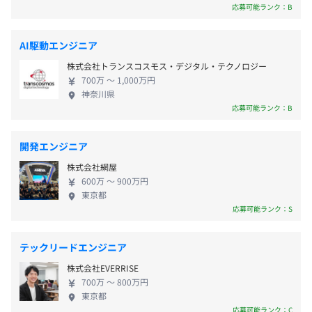
のうち、学位取得率は博士17%、修士57%となって
応募可能ランク：B
19:00)
おり(2025年9月末現在)、プロコン優績者やHPCベン
休憩時間：60分※昼食時間は業務の都合により各々の自
【その他、資格取得補助について】
チマークで世界一の技術者といったコンピュータサ
主性に任せています
AI駆動エンジニア
・PhDやMBAなどの全額補助
イエンスに精通するエンジニアの他にも、天文学や
平均残業時間：平均20時間/月
・IPAなどの資格補助
株式会社トランスコスモス・デジタル・テクノロジー
流体力学など、様々な学問領域を専攻しているバッ
・社外活動支援
700万 〜 1,000万円
クグラウンドの異なるエンジニアが切磋琢磨するユ
神奈川県
学会やプログラミングコンテストの参加は出社扱い
ニークな組織です。 ■AI/IoT社会を支える技術を仕
応募可能ランク：B
必要な書籍購入は全額会社負担
事を通じて学べる 自動運転、医療機器、スマートフ
・完全週休2日制(土・日・祝日)
・英語力向上
ァクトリー、スマートシティなど様々な業界の顧客
・夏季休暇
オンライン英会話の補助
開発エンジニア
と関わり、画像処理/信号処理/リアルタイム制御/人
・年末年始休暇
株式会社網屋
工知能などあらゆるソフトウェア開発の経験を積む
600万 〜 900万円
ことができます。また、SoC/組み込み/PC/大規模ク
東京都
ラスタなどあらゆるプラットフォーム、
応募可能ランク：S
チケット駆動開発
CPU/GPU/FPGAや最新のAIチップ、量子コンピュー
諸手当：
タなどあらゆるアクセラレータに仕事を通じて触れ
・通勤手当：上限6万円/月
テックリードエンジニア
る機会があります。 本格的なAI/IoT社会の到来とと
・資格手当
株式会社EVERRISE
もにデータ量は爆発的に増加していきます。それらを
・子供手当：一人につき5千円/月
700万 〜 800万円
限られた時間内に限られたコンピュータ資源で効率
・特別賞与：年2回
東京都
的に処理するための技術を習得することができます。
応募可能ランク：C