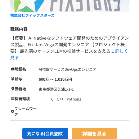
大な情報を扱う処理をGPGPUなどの並列化技術を利用し
て高速化している。競技プログラミングにも積極的に参加
株式会社フィックスターズ
昇格昇給年2回
し、そこで得た知見を開発現場で生かしている。
【ディレクター】
職務内容
■東京大学大学院 理学系研究科 天文学専攻
【概要】 AI Nativeなソフトウェア開発のためのアプライアン
OpenCLやCUDAを用いた高速化をおこなっている。
ス製品、Fixstars Vegaの開発エンジニア 【プロジェクト概
健康保険、厚生年金保険、雇用保険、労災保険
入社時期が異なる方とも気兼ねなく議論したり、雑談した
要】 最先端のオープンLLMの推論サービスを支える...
詳しく
りできる自由な雰囲気が好き。
見る
【事業部長】
職種名
AI推論サービスDevOpsエンジニア
■韓国世宗大学 電算科学科卒。
無期雇用
給与
大学卒業後渡日し、2005年より約5年間、日本の大手メー
600万 〜 1,010万円
カ向けの制御機器、医療機器、ネットワーク監視システム
勤務地
東京都港区芝浦1-1-1
など商品開発に従事。現在は前職の経験を生かして、主に
開発環境
C
C++
Python3
組込プロジェクトを担当。
試用期間3ヶ月
フレームワー
ク
5名～10名で開発をおこなうことが多いです。
詳細を見る
気になる(会員登録)