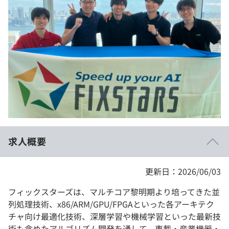
イベント・セミナー
paiza times
再チャレンジ結果一覧
リファレンス
インタビュー
note
就活成功ガイド
プラン
個人向けプラン
法人向けプラン
学校向けプラン
求人概要
契約内容・クーポン
更新日：2026/06/03
フィックスターズは、マルチコア黎明期より培ってきた並
列処理技術、x86/ARM/GPU/FPGAといった各アーキテク
チャ向け最適化技術、深層学習や機械学習といった最新技
術も含めたアルゴリズム開発を通して、車載・産業機器・