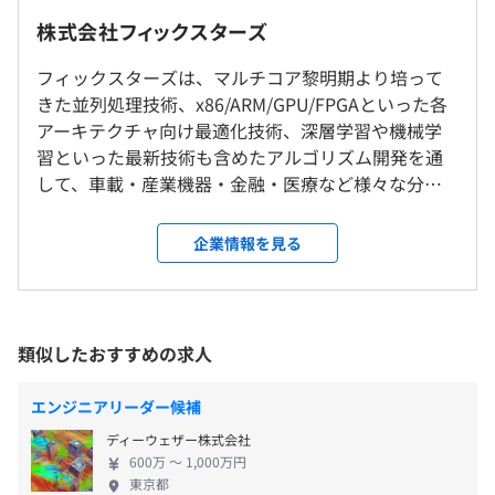
含む）
向けの制御ソフトウェアおよびドライバ開発
東京本社
株式会社フィックスターズ
基本給：357,600円～431,900円+役付き手当250,000円
◆1秒の高速化が億単位の価値を生み出す、金融デリバテ
（固定残業代は月30時間該当分、142,500円～159,900円
ィブシステムの開発・パフォーマンスチューニング
フィックスターズは、マルチコア黎明期より培って
就業場所の変更範囲
を支給）
きた並列処理技術、x86/ARM/GPU/FPGAといった各
＜雇入時＞
※超過した場合の時間外労働の残業手当は別途支給
社会的重要度が高い依頼にも、当社ならではのソフトウェ
アーキテクチャ向け最適化技術、深層学習や機械学
株式会社フィックスターズ 本社
ア技術力を発揮し、お客様の期待を超えるソリューション
習といった最新技術も含めたアルゴリズム開発を通
＜変更範囲＞
会社の業績や個人の実績により特別賞与を支給します。
を提供してまいります。
して、車載・産業機器・金融・医療など様々な分野
会社の定める場所（配置転換、出向、転籍の可能性あり）
※入社初年度については、特別賞与は賃金規定第18条2項
※特殊性・機密性の高いプロジェクトが多いため、詳細に
でソフトウェアを高速化しています。 また、さらな
を適用し、入社時期に応じた支払いとします。
ついてはご面談時にご説明させていただきます。
る事業成長を目指すべく、これまで蓄積したユニー
企業情報を見る
受動喫煙防止措置に関する事項
クな技術やノウハウを活かしSaaS事業にも取り組ん
・従業員に対する受動喫煙対策：あり
でおり、最近では新たにLLM (大規模言語モデル)の事
対策内容：敷地内禁煙（喫煙場所あり）
業を発足しました。当社の強みである「高速化技
【教育体制】
術」を活かし、企業が自社向けLLMを世界最高レベ
類似したおすすめの求人
（※
想定年収
は年収提示額を保証するものではありません）
・勉強会の開催
ルの短時間・高いコストパフォーマンスで開発でき
社内ではさまざまな勉強会を開催しております。プロコン
るプラットフォームの開発を進めています。 ■プロ
エンジニアリーダー候補
◆本社
優績者による勉強会や外部講師をお招きした技術勉強会、
グラミングが好きなエンジニアが多数在籍 創業以
山手線／京浜東北線・根岸線／東京モノレール「浜松町
技術論文発表の成果報告会兼勉強会など、切磋琢磨し合え
ディーウェザー株式会社
来、優秀なエンジニア採用に注力してきた当社は、
裁量労働制適用
駅」南口 徒歩約6分
る優秀なエンジニアとスキルを磨く取り組みをおこなって
600万 〜 1,000万円
全社員の90%がエンジニアで構成されています。 そ
所定労働時間：8時間 (推奨：始業時間10:00、終業時間
東京都
おります。