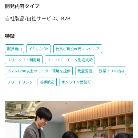
開発内容タイプ
自社製品/自社サービス、B2B
特徴
服装自由
イヤホンOK
社長が現役or元エンジニア
フリーソフト利用可
ノートPC＋モニタ別途支給
1920x1200以上のモニター環境を提供
裁量労働
残業３０H以内
フリードリンク
若手歓迎
オンライン面談可