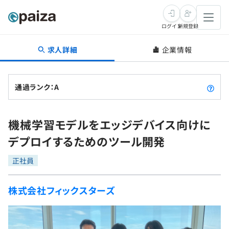
ログイン
新規登録
求人詳細
企業情報
転職・キャリア
未経験転職
求人検索
通過ランク：A
新卒就活
求人検索
インタビュー
機械学習モデルをエッジデバイス向けに
学習
求人検索
インタビュー
転職成功ガイド
デプロイするためのツール開発
本選考
スキルチェック
講座一覧
転職成功ガイド
転職エージェント
正社員
ゲーム・マンガ
インターン
プログラミング言語
問題集
株式会社フィックスターズ
メディア
SQL
4択課題
新卒エージェント
paizaとは？
Tech Team Journal
評価結果一覧
ナレッジ