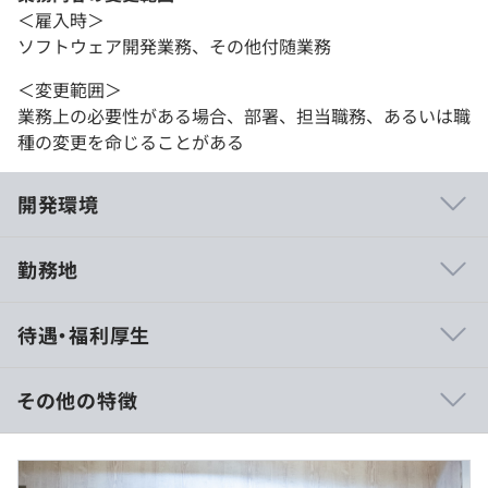
＜雇入時＞
ソフトウェア開発業務、その他付随業務
＜変更範囲＞
業務上の必要性がある場合、部署、担当職務、あるいは職
種の変更を命じることがある
開発環境
勤務地
わたしたちは、規模こそ小さいながらも大手に引けを取ら
待遇・福利厚生
ない高い技術力を備え、それ以上に大手には決して真似で
きない圧倒的なフットワークの軽さを最大の強みとしてい
ます。
その他の特徴
ひとりひとりの裁量が大きく、意思決定のスピードも速い
【年収550万～850万円の場合】
ため、自分が手がけた仕事がプロダクトの核心部分を動か
■月給：46万円〜70万円以上（試用期間中も変化なし）