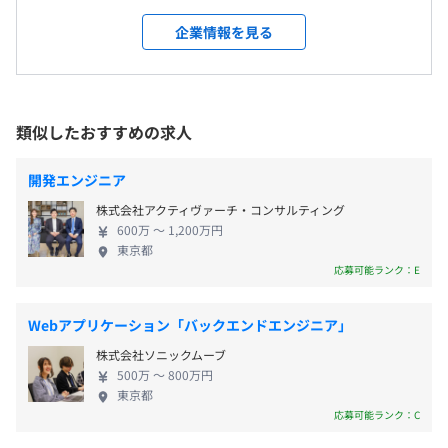
られず、常に新しい挑戦を続けることが可能です。ま
場所を含む）
時間があります。
た、プロジェクトマネジャー資格保有者からの指導
企業情報を見る
■1on1面談
を通じ、品質・コスト・納期（QCD）を追求する高
受動喫煙防止措置に関する事項
∟年数回の役員との面談で成長の方向性を伝えると学べる
度な管理技術を実践的に習得できる点も大きな特徴
■完全週休2日制（土・日）
敷地内禁煙
環境にシフトできます。
です。 現在は30代前後のメンバーを中心に、リモー
■祝日
トワークと出社を自由に組み合わせた柔軟な働き方
類似したおすすめの求人
■年末年始休暇
を実現しており、互いを尊重し合う風土が根付いて
■特別（慶弔）休暇
います。大手メーカー出身者を含む志の高いエンジニ
■リフレッシュ（夏季）休暇：3日
開発エンジニア
ウォーターフォール
アたちが、AIやクラウド、スマートフォンアプリ開発
■有給休暇
株式会社アクティヴァーチ・コンサルティング
などの幅広い領域で、受託開発から自社サービスま
600万 〜 1,200万円
でワンストップで手がけています。 わたしたちは
東京都
「笑顔の力で未来を創る」という理念のもと、今後3
応募可能ランク：E
年で組織規模を2倍に拡大することを目指しており、
通勤交通費（実費全額支給）
即戦力として活躍いただける経験者はもちろん、と
Webアプリケーション「バックエンドエンジニア」
もに成長していける未経験の方も含め、技術への探
株式会社ソニックムーブ
究心と誰かの役に立ちたいという想いを持つ新たな
500万 〜 800万円
仲間を募集しています。
東京都
決算賞与（会社の業績と本人の成果に応じる）
応募可能ランク：C