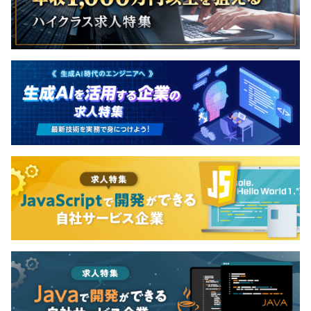
■Web Server：Unicorn、Nginx
■DB：MySQL、NoSQL
■バージョン管理：GitHub
■チャットツール：Slack、Teams
給与に関してはランク制度があり、年1度見直しされま
す。
年数回役員面談があり自分の成長の方向性を伝えたり成果
をアピールすることができます。
エンジニアのスペシャリストとマネジメントの大きく2つ
の進路が用意されています。
全社8名（うち、経営層2名）