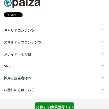
の距離が近い環境での開発を志向し、Web業界へ転身。
当初はWebシステム開発未経験ながら、実戦を通じてフ
ロントエンドからバックエンドまでを網羅するフルスタッ
クな知見を習得。
現在はその技術的背景を武器に、経営、営業、採用、チー
キャリアコンテンツ
ムマネジメント、システム設計、プログラミングまで、組
織運営から現場の実装までを一気通貫で統括しています。
転職・キャリア
未経験転職
新卒就活
スキルアップコンテンツ
学習
スキルチェック
マンガ・ゲーム
メディア・その他
■2〜5名単位のプロジェクトが複数あり、社員とパート
Tech Team Journal
paiza times
note
SNS
ナーの方など必要なスキルに応じてアサインを決めていま
す。
X
Facebook
■小規模プロジェクトが多いので、基本的にはリーダーと
採用ご担当者様へ
設計業務を兼務します。
採用・教育をお考えの企業様へ
中途求人掲載はこちら
■ウォーターフォール開発のような形を取ることが多いで
お困りの方はこちら
す。
paizaとは？
お問い合わせ・FAQ
応募する(会員登録する)
運営会社
利用規約
プライバシーポリシー
Cookieポリシー