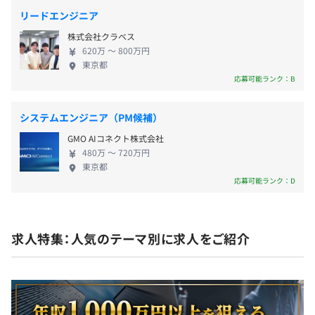
リードエンジニア
わたしたちの開発環境は、組織としてのルールや標準化が
昇給査定：年1回
まだ完璧に整っているわけではなく、日々試行錯誤を繰り
株式会社クラベス
620万 〜 800万円
返しながら手探りで進んでいる段階にあります。しかし、
東京都
だからこそメンバーひとりひとりが「よりよいものをつく
応募可能ランク：B
りたい」「生産性を高めたい」という強い意志を持って開
社会保険完備（健康保険・厚生年金加入・雇用保険・労災
発に向き合っています。
保険）
システムエンジニア（PM候補）
◎全国健康保険協会加入
新しいプロジェクトが動き出す際には、既存の枠組みに縛
GMO AIコネクト株式会社
られることなく最新のフレームワークを積極的に取り入れ
480万 〜 720万円
東京都
たり、CI／CDなどのモダンな仕組みを導入して効率化を
応募可能ランク：D
図ったりと、よいと思ったものを即座に実践する柔軟で前
無期雇用
向きな文化が根付いています。
求人特集：人気のテーマ別に求人をご紹介
【開発環境】
■サーバ：AWS全般
3カ月（待遇の変更はありません）
■言語：TypeScriptやPythonが中心（特に縛りはなくシ
ステムによって異なる）
■フレームワーク：Vue.js、React、Flutter、Django