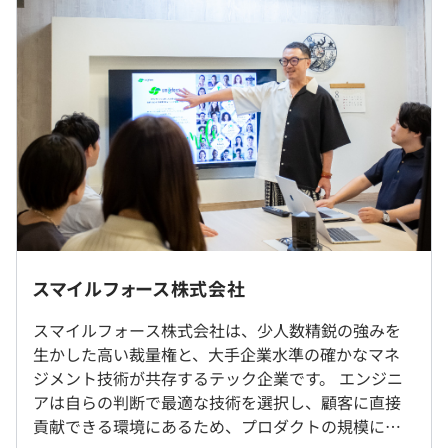
しているという確かな手応えをダイレクトに実感できる環
※残業代は別途支給いたします。
境です。
※経験・能力を考慮のうえ、当社規定により決定いたしま
す。
■大手食品メーカーのAIを使ったプロダクト
■国際的イベントの画像配信サイト
■地方企業のDXツール
（※
想定年収
は年収提示額を保証するものではありません）
■大学病院で使用する研究目的のネイティブアプリ
■校務支援クラウドシステムの開発支援
■防災／減災ソリューションの新規機能開発
※社内もしくはお客様先での勤務となります。
■就業時間：9:00〜18:00
■カラコンバーチャル試着Webシステム
※転勤はありません。
スマイルフォース株式会社
■フレックスタイム制：コアタイム11:00～15:00
※標準労働時間：1日8時間
スマイルフォース株式会社は、少人数精鋭の強みを
就業場所の変更範囲
☆入社直後は通常勤務ですが、その後は通常勤務とフレッ
生かした高い裁量権と、大手企業水準の確かなマネ
＜雇入時＞
クス制で選択可能です！
■資格取得支援制度
ジメント技術が共存するテック企業です。 エンジニ
渋谷本社、および自宅
休憩時間：60分 ※昼食時間は業務の都合により各々の自
∟受験費用もしくは合格後の報奨金が出ます。
アは自らの判断で最適な技術を選択し、顧客に直接
＜変更範囲＞
主性に任せています
■技術発表会
貢献できる環境にあるため、プロダクトの規模に縛
客先オフィス、会社の定める場所（テレワークをおこなう
平均残業時間：平均5〜15時間／月
∟社内での技術発表会が定期的に開催され、情報共有する