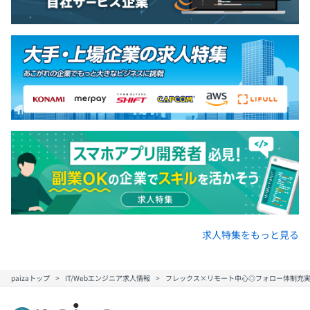
【取締役兼COO】34歳
■2016年〜2021年：大手メーカーにてデジタルカメラの
組込みソフトウェア開発
■2021年〜現在：スマイルフォース株式会社にてWebシ
ステム開発
求人特集をもっと見る
■2023年に取締役に就任
paizaトップ
IT/Webエンジニア求人情報
フレックス×リモート中心◎フォロー体制充
大手メーカーにて、大規模チームにおける開発手法および
プロジェクトマネジメントに従事。よりエンドユーザーと