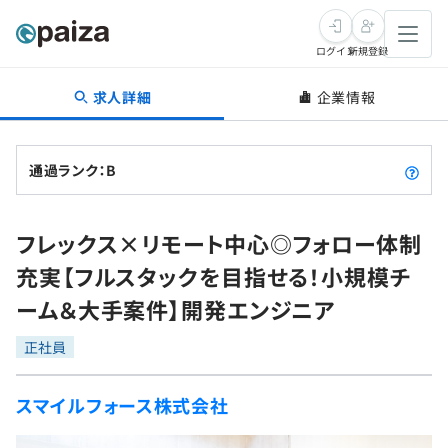
ログイン
新規登録
求人詳細
企業情報
転職・キャリア
未経験転職
求人検索
通過ランク：B
新卒就活
求人検索
インタビュー
フレックス×リモート中心◎フォロー体制
学習
求人検索
インタビュー
転職成功ガイド
充実【フルスタックを目指せる！小規模チ
本選考
スキルチェック
講座一覧
ーム＆大手案件】開発エンジニア
転職成功ガイド
転職エージェント
ゲーム・マンガ
インターン
プログラミング言語
正社員
問題集
メディア
SQL
4択課題
スマイルフォース株式会社
新卒エージェント
paizaとは？
Tech Team Journal
評価結果一覧
ナレッジ