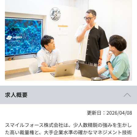
イベント・セミナー
paiza times
再チャレンジ結果一覧
リファレンス
インタビュー
note
就活成功ガイド
プラン
個人向けプラン
法人向けプラン
学校向けプラン
求人概要
契約内容・クーポン
更新日：2026/04/08
スマイルフォース株式会社は、少人数精鋭の強みを生かし
た高い裁量権と、大手企業水準の確かなマネジメント技術