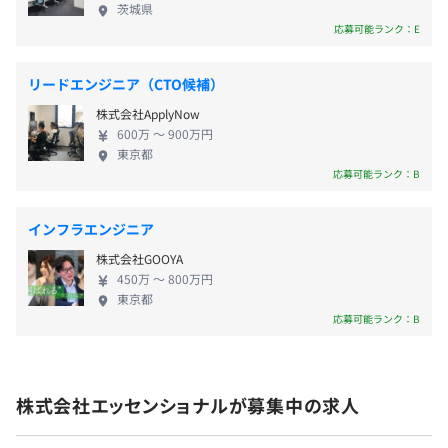
め、体制強化を図ることとなりました。 福利厚生や
・夏季休暇
茨城県
●案件名：オンプレミスシステムのAWS移行・バージョ
人事制度などもこれからさらに整備していく段階
応募可能ランク：E
・GW休暇
ンアップ
で、「会社づくりそのもの」に深く関わっていただ
・慶弔休暇
概要：
ける環境があります。 会社の成長とともに、ご自身
・有給休暇
オンプレミスで稼働中のシステムをAWSへ移行。OS・
リードエンジニア（CTO候補）
のスキルアップや収入アップをしっかり実感でき
・産前・産後休暇
MWのバージョンアップや監視/運用のAWSサービス導入
株式会社ApplyNow
る、そんな「うれしい実感」を得られる環境づくり
・育児休暇
（CloudWatch、SSMなど）。
600万 〜 900万円
を目指し、このたび採用を進めています。 これまで
など
環境・言語：
東京都
のキャリアの中で感じてこられた 「もっとこうある
応募可能ランク：B
AWS、CloudWatch、SSM、Linux、Windows
べきだ」「ここを改善したい」 といった想いや視点
を、ぜひ当社で一緒に形にしていきませんか？ 私た
④
インフラエンジニア
ちは、あなたが培ってきた知識・経験を心から必要
◎時代の流れや状況に合わせて、手当や制度を常に見直し
● 案件名：大手SIer向け クラウド仮想基盤（オンプレ／
株式会社GOOYA
としています。 理想の組織を一緒につくり上げてい
ています！
VMware）設計・構築・維持
450万 〜 800万円
く仲間としての参画を、ぜひお待ちしております。
◎2025年11月には、昨今の物価高に対応するため、 生活
概要：
東京都
【事業紹介】 ▍システムエンジニアリング事業 当社
応募可能ランク：B
補助手当を新たに導入しました！
オンプレミス環境をベースとしたVMware仮想基盤に対
は、システムエンジニアリングサービス（SES）を中
し、サーバ・ストレージ増設や各種バージョンアップ対
心に、企業のIT課題を解決する技術支援をおこなう
・家族手当（子供1人につき：月1万円）
応。要件定義～結合試験。
エンジニア集団です。 私たちは、ただ「技術を提供
・住宅手当（東京23区：月3万円、東京23区以外・神奈
環境・技術要素：
株式会社エッセンショナルが募集中の求人
する会社」ではありません。 専門知識を基盤に、お
川・千葉・埼玉：月2万円、それ以外：月1万円）
VMware vSphere、ESXi、Red Hat Enterprise Linux、
客様の期待を超える価値を届けるために、“専門性
・通勤手当（全額支給）
Deep Security、PowerMAX（ストレージ）、オンプレミ