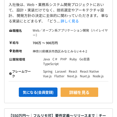
保険）
入社後は、Web・業務系システム開発プロジェクトにおい
急成長中の当社では、制度・組織の土台づくりが進行中。
て、 設計・実装だけでなく、技術選定やアーキテクチャ設
あなたの知識と経験を生かし、福利厚生・人事制度などの
計、 開発方針の決定に主体的に関わっていただきます。 単な
整備を含め、「理想の会社づくり」に参加していただける
る実装にとどまらず、 「どう...
詳しく見る
ポジションです。
無期雇用
Web／オープン系アプリケーション開発（ハイレイヤ
職種名
ー）
給与
700万 〜 900万円
勤務地
神奈川県横浜市西区みなとみらい4-4-2
19名
◎試用期間は設けていません。
（内訳）役員：2名／エンジニア：13名／営業：3名／営
Java
C＃
PHP
Ruby
Go言語
開発環境
TypeScript
業事務：1名
フレームワー
Spring
Laravel
React
React Native
ク
Vue.js
Flutter
Next.js
Nuxt.js
Node.js
詳細を見る
気になる(会員登録)
・S氏
【550万円〜｜フルリモ可】要件定義〜リリースまで｜チー