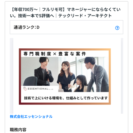
（essential）・誠意と熱意（emotional）・プロフ
・時間外手当（固定残業20時間を超過した場合、超過分
ス仮想基盤
ェッショナル精神（professional）”を大切にしてい
【年収700万〜｜フルリモ可】マネージャーにならなくてい
を支給）
い。技術一本でS評価へ｜テックリード・アーキテクト
ます。 この3つの価値観を掛け合わせた思いを込め
・深夜手当
て、社名を ESSENTIONAL（エッセンショナル） と
・物価高騰による生活補助手当（月1万円）
通過ランク：D
名付けました。 私たちが目指しているのは、「任せ
◎資格取得やスキルアップのために必要なことがあれば、
てよかった」と言われるだけではなく、“お客様の満
いつでも気軽にご相談ください！
足をも超えた感動を与える存在” であり続けること。
現在、具体的な規定はありませんが、キャリアアップにつ
そのために、エンジニア一人ひとりの成長と挑戦を
賞与：年2回（6月・12月）
ながることは基本的には支援させていただいております。
何より大切にしています。
◎合計3カ月分！
意見が通りやすい環境です！
年1回（5月）
「もっとこうあるべきだ」「ここを改善したい」というご
◎昇給率1.5％！
意見はどんどんお待ちしております！
理想の組織を一緒につくり上げていく仲間としての参画
を、ぜひお待ちしております！
株式会社エッセンショナル
社会保険完備（健康保険・厚生年金保険、雇用保険・労災
職務内容