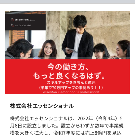
幅広く関わることで、
【給与モデル】
技術力だけでなくプロジェクト推進力や組織貢献力も磨け
◼︎30代・役職なし・エンジニア歴約10年
ます。
年収：519.6万円／月給：36.4万円（基本給：27.6万円
＋住宅手当等：4万円＋固定残業代：4.8万円／20時間
月1回の役員ミーティングでキャリア相談も可能。
分）
課題や希望をすぐ反映できる環境で、次のステップへの挑
賞与：82.8万円 年2回（合計3カ月分／6月・12月）
戦も後押しされます。
◼︎40代・役職あり・エンジニア歴約20年
年収：723.5万円／月給：50.3万円（基本給：38.4万円
＋役職手当：1.5万円＋住宅手当等：4万円＋固定残業代：
6.4万円／20時間分）
【具体的な案件例】
賞与：119.9万円 年2回（合計3カ月分／6月・12月）
①
●案件内容： EoL対応に伴うAWS移行プロジェクト
◼︎40代・役職あり・エンジニア歴約30年
勤務地 ： 溜池山王
株式会社エッセンショナル
年収：981万円／月給：69.2万円（基本給：50.2万円＋
環境 ： AWS(CloudWatch、SSM)、VMWare、
◎社内、もしくはお客様先での勤務となります。（常駐先
役職手当：15万円＋住宅手当等：4万円）
Linux、Windows Server
は都内23区、一都三県）
株式会社エッセンショナルは、2022年（令和4年）5
賞与：150.6万円 年2回（合計3カ月分／6月・12月）
業務内容 ：1. 旧物理サーバーに配置された本番・検証
◎リモートワークについては、可能な限りご希望に添える
月6日に設立しました。設立からわずか数年で事業規
環境のAWS移行対応
よう柔軟に調整します。
模を大きく拡大し、令和7年度には売上8億円を見込