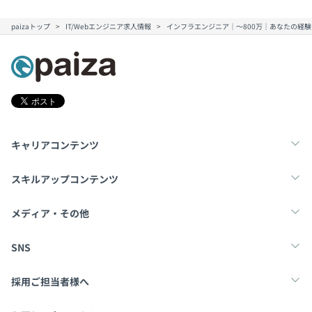
paizaトップ
IT/Webエンジニア求人情報
インフラエンジニア｜～800万｜あなたの経
キャリアコンテンツ
転職・キャリア
未経験転職
新卒就活
スキルアップコンテンツ
学習
スキルチェック
マンガ・ゲーム
メディア・その他
Tech Team Journal
paiza times
note
SNS
X
Facebook
採用ご担当者様へ