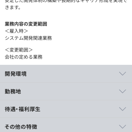
安定した開発体制の構築や長期的なキャリア形成を実現で
きます。
業務内容の変更範囲
＜雇入時＞
システム開発関連業務
＜変更範囲＞
会社の定める業務
開発環境
勤務地
◎経験者がさらに成長・活躍できる開発チーム
待遇・福利厚生
チーム参画率100％で、プロジェクト全体の中で
自分の役割や裁量を持ちながら活躍できます。
その他の特徴
設計・実装を軸に、要件定義や改善提案、チーム運営まで