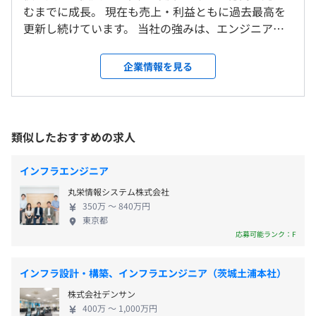
2. 監視・運用のAWS移行対応
※案件により異なります
むまでに成長。 現在も売上・利益ともに過去最高を
（CloudWatch、SSM等）
更新し続けています。 当社の強みは、エンジニアの
3. 各サーバーのOS・MWバージョンアップ
働きやすさと成長を何より重視した体制です。プロジ
就業場所の変更範囲
対応
（※
想定年収
は年収提示額を保証するものではありません）
ェクトへのチーム参画率は100％ を実現しており、現
＜雇入時＞
企業情報を見る
工程 ： 基本設計～詳細設計～構築～テスト～リリ
場で不安や疑問があれば、すぐ相談できる環境を整
関東県内
ース～保守運用
備。一人で抱え込まず、スキルを最大限に発揮でき
＜変更範囲＞
る安心感があります。 また、役員や現場リーダーと
会社の定める場所（テレワークをおこなう場所を含む）
9:00～18:00（所定労働時間8時間）
②
の定期ミーティングを通じて、一人ひとりのキャリ
※案件元により異なる場合があります
類似したおすすめの求人
●案件名：金融外部接続系システム リプレース NW設
アプランをていねいに設計。「どんなエンジニアに
休憩時間：12:00〜13:00（ 60分）
受動喫煙防止措置に関する事項
計・構築
なりたいか」「どの技術を伸ばしたいか」などの希
平均残業時間：5～20時間／月 ※繁忙期または納期対応に
従業員に対する受動喫煙対策：オフィス内禁煙
インフラエンジニア
概要：
望を踏まえ、最適な案件へアサインし、理想のキャ
おいては20時間を超える場合があります
※周辺プロジェクト先：各社規定に則る
金融システムのリプレースに伴うネットワーク設計・構
丸栄情報システム株式会社
リア実現をサポートしています。 私たちは「エンジ
築・テスト。NW環境や関連機器の詳細設計、テスト環境
350万 〜 840万円
ニアが誇りを持って働き、成長し続けられる会社」
東京都
構築、本番環境構築、リリース。
でありたいと考えています。 【募集背景】 事業は現
応募可能ランク：F
環境・言語：
在、売上・利益ともに過去最高を更新。当社は急成
《年間休日：120日》
Cisco、AlaxalAスイッチ、YAMAHAルータ、Juniperファ
〈本社〉
長フェーズにあり、まさに組織の土台をつくってい
・完全週休2日制（土・日）
イアウォール、L2/L3
みなとみらい線「新高島駅」徒歩1分
インフラ設計・構築、インフラエンジニア（茨城土浦本社）
る真っ最中です。 事業拡大に伴い、この成長の勢い
・祝日
JR、京浜急行、東急東横線、みなとみらい線、相模鉄
株式会社デンサン
をエンジニアの皆さまにも確実に還元していくた
・年末年始休暇
③
道、 地下鉄ブルーライン「横浜駅」徒歩11分
400万 〜 1,000万円