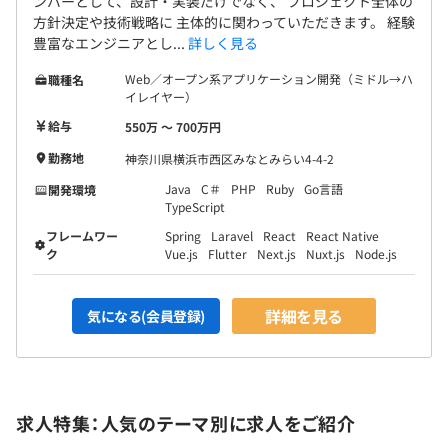
ンバーとして、設計・実装だけでなく、 プロジェクト全体の
方針決定や技術戦略に 主体的に関わっていただきます。 経験
豊富なエンジニアとし...
詳しく見る
Web／オープン系アプリケーション開発（ミドル→ハ
職種名
イレイヤー）
給与
550万 〜 700万円
勤務地
神奈川県横浜市西区みなとみらい4-4-2
Java
C＃
PHP
Ruby
Go言語
開発環境
TypeScript
フレームワー
Spring
Laravel
React
React Native
ク
Vue.js
Flutter
Next.js
Nuxt.js
Node.js
詳細を見る
気になる(会員登録)
求人特集：人気のテーマ別に求人をご紹介