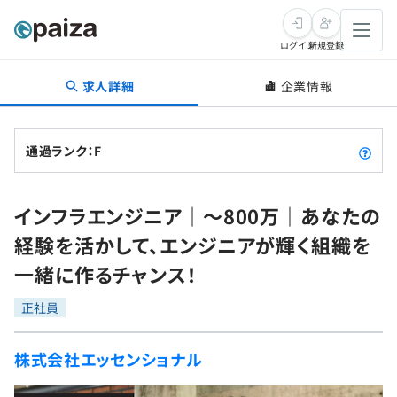
ログイン
新規登録
求人詳細
企業情報
転職・キャリア
未経験転職
求人検索
通過ランク：F
新卒就活
求人検索
インタビュー
インフラエンジニア｜～800万｜あなたの
学習
求人検索
インタビュー
転職成功ガイド
経験を活かして、エンジニアが輝く組織を
本選考
スキルチェック
講座一覧
一緒に作るチャンス！
転職成功ガイド
転職エージェント
ゲーム・マンガ
インターン
プログラミング言語
正社員
問題集
メディア
SQL
4択課題
株式会社エッセンショナル
新卒エージェント
paizaとは？
Tech Team Journal
評価結果一覧
ナレッジ