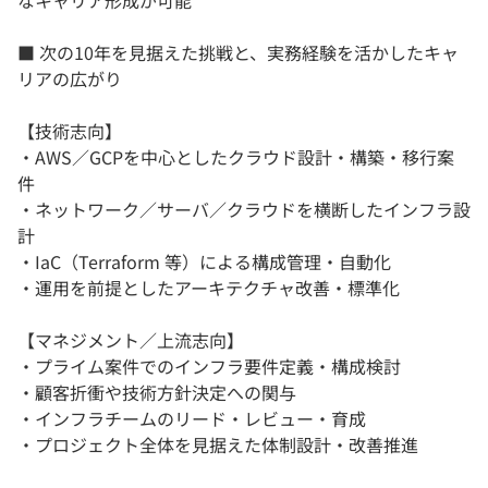
なキャリア形成が可能
■ 次の10年を見据えた挑戦と、実務経験を活かしたキャ
リアの広がり
【技術志向】
・AWS／GCPを中心としたクラウド設計・構築・移行案
件
・ネットワーク／サーバ／クラウドを横断したインフラ設
計
・IaC（Terraform 等）による構成管理・自動化
・運用を前提としたアーキテクチャ改善・標準化
【マネジメント／上流志向】
・プライム案件でのインフラ要件定義・構成検討
・顧客折衝や技術方針決定への関与
・インフラチームのリード・レビュー・育成
・プロジェクト全体を見据えた体制設計・改善推進