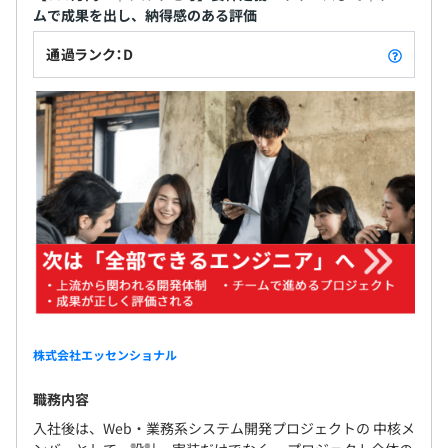
ムで成果を出し、納得感のある評価
職歴：アプリケーションエンジニア（Java／C#／.NET）
フェーズ：要件定義～基本設計／開発／運用保守
通過ランク：D
業界：業務系システム
業務：既存業務システム刷新プロジェクト
弊社の誠実な姿勢に共感いただき、ご入社いただきまし
た。
現場に近い立場で課題整理や調整を担い、責任感を持って
チーム全体を支えてくださっています。
エンジニアチーム人数：13名
◼︎年齢 20代：7名／30代：4名／40代：2名
◼︎開発形態：開発43％、インフラ57％
株式会社エッセンショナル
職務内容
入社後は、Web・業務系システム開発プロジェクトの 中核メ