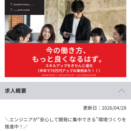
イベント・セミナー
paiza times
再チャレンジ結果一覧
リファレンス
インタビュー
note
就活成功ガイド
プラン
個人向けプラン
法人向けプラン
学校向けプラン
求人概要
契約内容・クーポン
更新日：2026/04/28
＼エンジニアが“安心して開発に集中できる”環境づくりを
推進中！／