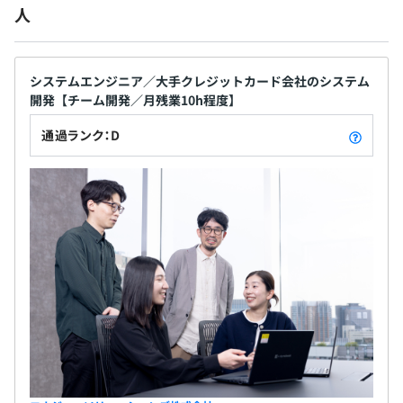
人
無期雇用
システムエンジニア／大手クレジットカード会社のシステム
開発【チーム開発／月残業10h程度】
3カ月（待遇の変更はありません）
※試用期間は所定の3ヶ月間に加えて、3〜6ヶ月間を目安
通過ランク：D
として延長する場合がございます。