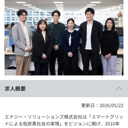
イベント・セミナー
paiza times
再チャレンジ結果一覧
リファレンス
インタビュー
note
就活成功ガイド
プラン
個人向けプラン
法人向けプラン
学校向けプラン
求人概要
契約内容・クーポン
更新日：2026/05/22
エナジー・ソリューションズ株式会社は「スマートグリッ
ドによる低炭素社会の実現」をビジョンに掲げ、2010年