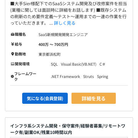
■大手Sier様配下でのSaaSシステム開発及び改修案件を担当
(業種に関しては面談時に詳細をお話します) ■既存システム
の刷新のため要件定義～テスト～運用までの一連の作業を行
っていただきます。 ...
詳しく見る
職種名
SaaS新規開発開発エンジニア
給与
400万 〜 700万円
勤務地
東京都浜松町
開発環境
SQL
Visual Basic(VB.NET)
C＃
フレームワー
.NET Framework
Struts
Spring
ク
詳細を見る
気になる(会員登録)
インフラ系システム開発・保守案件/経験者募集/リモートワ
ーク有/副業OK/残業10時間以内