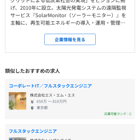
グリッドによる低炭素社会の実現」をビジョンに掲
9：00～18：00
げ、2010年に設立。太陽光発電システムの遠隔監視
【勤務地】
休憩時間：休憩60分 ※昼食時間は業務の都合により各々
サービス『SolarMonitor（ソーラーモニター）』を
東京都江戸川区住吉
の自主性に任せています
主軸に、再生可能エネルギーの導入・運用・管理シ
半期ごとの目標設定、振り返りによる評価をおこなってい
平均残業時間：平均10時間／月
ステム開発・提供を手がけている会社です。自社サー
ます。
就業場所の変更範囲
ビス開発のほか、人材派遣業として常駐での受託開
企業情報を見る
＜雇入時＞
発もおこなっています。 さまざまなプロジェクトに
東京オフィス、および自宅
参画しながら、技術を磨くことができるので、エン
＜変更範囲＞
《年間休日120日》
ジニアとして成長できる環境です。定期的に勉強会を
会社全体：76名
会社の定める場所（テレワークを行う場所を含む）
・土曜、日曜、祝日
開催しているため、お互いの知識を共有して幅広い
今回配属されるシステム開発事業部：20名
類似したおすすめの求人
・夏期休暇（7~9月の間に3日間取得可能、初年度は入社
技術を学ぶことができます。また、現場へのフォロー
時期による）
受動喫煙防止措置に関する事項
体制も進めることで、技術者が働きやすい環境づく
コーポレートIT／フルスタックエンジニア
・年末年始休暇
敷地内禁煙（喫煙場所あり）
りを推進していきます。 残業を推奨しない社風のた
株式会社エス・エム・エス
・慶弔休暇
め、残業時間は平均15h程度と少なく、ワークライフ
650万 〜 810万円
・産前産後休暇
バランスが充実している職場です。チームで目標達成
東京都
・育児休暇
することを大切にしており、人間的に信頼できたり、
応募可能ランク：C
・有給休暇入社6ヶ月後10日付与（以降毎年4月付与）
一緒に仕事したいと思えるメンバーを採用していま
【本社】
す。そのため、フラットなコミュニケーションを取り
麹町駅徒歩1分、半蔵門駅徒歩7分
フルスタックエンジニア
ながら、心地よく働くことができます。