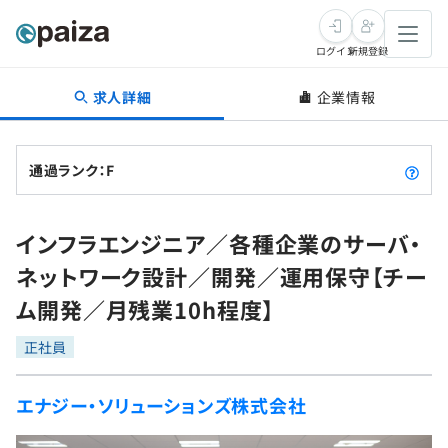
ログイン
新規登録
求人詳細
企業情報
転職・キャリア
未経験転職
求人検索
通過ランク：F
新卒就活
求人検索
インタビュー
インフラエンジニア／各種企業のサーバ・
学習
求人検索
インタビュー
転職成功ガイド
ネットワーク設計／開発／運用保守【チー
本選考
スキルチェック
講座一覧
ム開発／月残業10h程度】
転職成功ガイド
転職エージェント
ゲーム・マンガ
インターン
プログラミング言語
正社員
問題集
メディア
SQL
4択課題
エナジー・ソリューションズ株式会社
新卒エージェント
paizaとは？
Tech Team Journal
評価結果一覧
ナレッジ