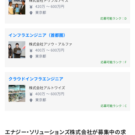
株式会社トリプルアイズ
【勤務地】
420万 〜 600万円
通勤交通費（5万円まで）
住吉駅近隣
東京都
応募可能ランク：D
インフラエンジニア（首都圏）
年2回
株式会社アソウ・アルファ
400万 〜 600万円
東京都
応募可能ランク：F
年1回
クラウドインフラエンジニア
株式会社アルトワイズ
400万 〜 600万円
社会保険完備（健康保険・厚生年金加入・雇用保険・労災
東京都
保険）
応募可能ランク：C
関東ITソフトウェア健康保険組合加入
エナジー・ソリューションズ株式会社が募集中の求