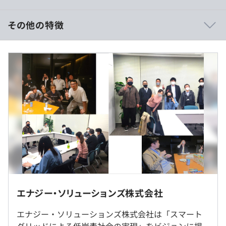
スキルが上がれば単価が上がり、単価が上がれば収入もし
っかり増えます。
その他の特徴
私たちは、各社員の案件営業において一切妥協せず、プロ
ジェクト参加後の単価交渉も積極的に行います。
《年収450万〜700万円》
頑張った分だけ、ちゃんと給与に反映されます。
■賃金形態：月給制
■賃金の決定方法：当社規定により決定いたします
■月給：約250,000円〜
・基本給：約203,008円〜
・固定残業代：30時間分、約46,992円〜（超過分は別
・資格取得支援制度：受験料の支給、合格時には一時報奨
途支給）
金あり
■賞与：年2回（1カ月×2）
・スキルアップ支援制度：書籍購入や外部研修の費用を補
助
・勉強会支援制度：技術向上のための社内勉強会を自由に
企画可能、登壇や主催にはインセンティブあり
（※
想定年収
は年収提示額を保証するものではありません）
エナジー・ソリューションズ株式会社
・ハイブリッド勤務：在宅勤務＋出社の併用を推奨※案件
によって異なります
エナジー・ソリューションズ株式会社は「スマート
若手技術者が多く、和気あいあいとした環境です。
・副業OK