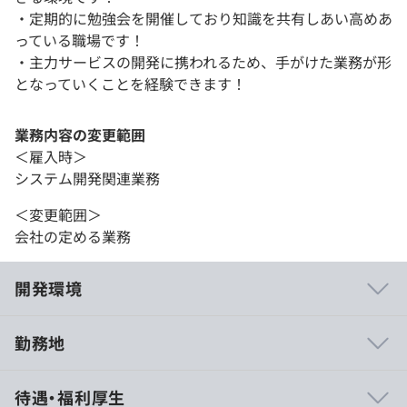
・定期的に勉強会を開催しており知識を共有しあい高めあ
っている職場です！
・主力サービスの開発に携われるため、手がけた業務が形
となっていくことを経験できます！
業務内容の変更範囲
＜雇入時＞
システム開発関連業務
＜変更範囲＞
会社の定める業務
開発環境
勤務地
システム開発事業統括部では、社員のスキルや努力を正当
待遇・福利厚生
に評価し、契約単価の70%を給与に還元しています。