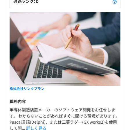
通過ランク：D
関東ITソフトウェア健康保険組合加入
せて詳細設計やプログラミング、単体テスト、デバッグな
どをお任せします。プロジェクトの規模は10人以上のもの
がほとんど。開発期間は案件に合わせて2、3ヶ月～1年程
を要します。
無期雇用
試用期間あり：６か月
※面談や面接時に期間の短縮や契約社員への変更がある場
合はお伝えします
労働条件に差異はありません。
株式会社リンクプラン
職務内容
半導体製造装置メーカーのソフトウェア開発をお任せしま
す。 わからないことがあればすぐに聞ける環境があります。
Pascal言語(Delphi)、または三菱ラダー(GX works2)を使用
して開...
詳しく見る