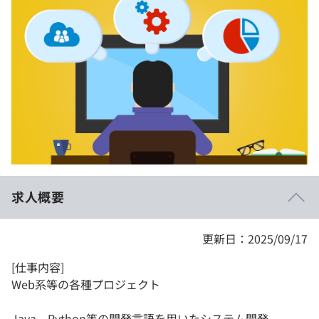
イベント・セミナー
paiza times
再チャレンジ結果一覧
リファレンス
インタビュー
note
就活成功ガイド
プラン
個人向けプラン
法人向けプラン
学校向けプラン
求人概要
契約内容・クーポン
更新日：2025/09/17
[仕事内容]
Web系等の各種プロジェクト
Java、Python等の開発言語を用いたシステム開発