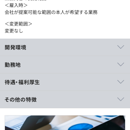
＜雇入時＞
会社が提案可能な範囲の本人が希望する業務
＜変更範囲＞
変更なし
開発環境
勤務地
私たちの企業理念の本質は絶対に孤独ではなく、
待遇・福利厚生
「IT開発現場の方々と共に在る」という共存性です。
それがどのように業務に活かされているのかを考える時、
真っ先に思い浮かぶのは「多くの仲間と共存共栄をしてい
その他の特徴
る生の様子」です。
そこには高度なIT技術があり、笑顔があります。
月給27万〜40万（業績手当含む）
だからと言って課題が同じわけでもなく、
スキルを考慮し、提案します。
自分らしく在宅ワークをこなしながら家庭の良さも味わい
ご希望がありましたらご相談ください。