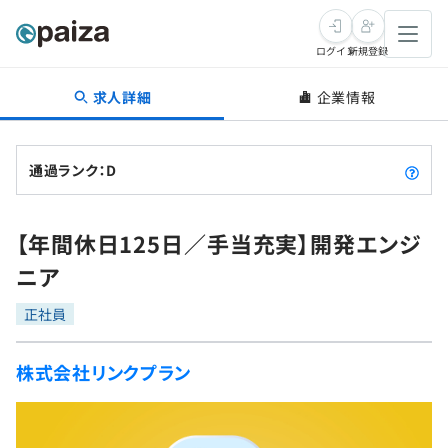
ログイン
新規登録
求人詳細
企業情報
転職・キャリア
未経験転職
求人検索
通過ランク：D
新卒就活
求人検索
インタビュー
【年間休日125日／手当充実】開発エンジ
学習
求人検索
インタビュー
転職成功ガイド
ニア
本選考
スキルチェック
講座一覧
転職成功ガイド
転職エージェント
正社員
ゲーム・マンガ
インターン
プログラミング言語
問題集
株式会社リンクプラン
メディア
SQL
4択課題
新卒エージェント
paizaとは？
Tech Team Journal
評価結果一覧
ナレッジ