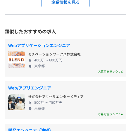
ら聞こえます。資格試験の受験料負担はもちろん、合
変更なし
企業情報を見る
・コロナワクチン接種休暇
格の際にはお祝い金を支給しています。（規定有）
・祝日
・試験受験費用負担
他にもバースデー休暇やおしゃれ手当など面白い手
・GW
受動喫煙防止措置に関する事項
・教材購入費用負担
当がたくさんございます！ぜひ面接にてご確認くだ
・年末年始
就業先による
・試験合格祝金
さい。 リンクプランでは固定残業代を設けず、全額
類似したおすすめの求人
・有給休暇
・メンター制度
支給し、その他にも各種休暇制度など、一人ひとり
・慶弔休暇
・勉強会
の生活に合わせた援助に取り組んでいます。 コロナ
・特別休暇（親孝行休暇等）
Webアプリケーションエンジニア
・スクール受講
禍により在宅勤務を推奨し、さらなるワークライフ
・生理休暇
など
モチベーションワークス株式会社
バランスの拡充に努めています。 少数精鋭だからこ
・育児休暇
400万 〜 600万円
そ成し得る柔軟性が魅力です。 ■エンジニア中心の
・バースデー休暇
東京都
会社 人によって職場に求めるものは様々です。 当社
応募可能ランク：C
・介護休暇
は設立30年という歴史で築いた信頼と実績による独
など
プロジェクトごとに選択
自の案件を多く保有し、ライフスタイルに合わせた
Web/アプリエンジニア
働き方を提案できる環境が整っています。 性別や学
株式会社アクセルエンターメディア
歴は一切関係なく、管理職やリーダーへの抜擢もあ
500万 〜 750万円
ります。 エンジニアが成長できる環境だと自信を持
・交通費実費支給（上限3万円）
東京都
開発環境は、案件次第となります。
っています。 ■無駄をなくして社員に還元 当社はも
応募可能ランク：A
・配偶者手当
ともと渋谷に拠点を構えていましたが、2013年に東
・子ども手当
【開発環境】
京都多摩という比較的安価な場所に移転しました。
・出張手当
開発エンジニア（沖縄）
Java、Pythonなど