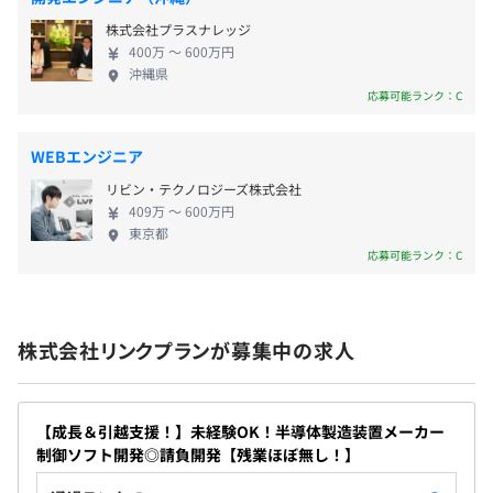
その理由は、渋谷という土地に払っていた高い賃料
・おしゃれ手当
株式会社プラスナレッジ
を社員に還元したいと考えたからです。 そして2022
400万 〜 600万円
年現在、更なる還元を目指して、バーチャルオフィ
沖縄県
スへと移転しました！そのため受託開発の場合も本
応募可能ランク：C
現場の評価だけでなく、代表自ら評価し決定いたします。
社に出社することはございません。会議などはオン
賞与：年2回（8月・12月）
社員ひとりひとりに目が行き届くよう、会社規模を大きく
ラインで完結するようにしております。 小さな会社
※試用期間中は支給無し
WEBエンジニア
しすぎないようにし、各自の努力・成果をしっかりと評価
だからこそできることがあります！ 今後も時代の流
しています。
リビン・テクノロジーズ株式会社
れと共に柔軟に変化・対応しながら成長していける
409万 〜 600万円
会社です。
東京都
応募可能ランク：C
昇給：年1回（7月）
学歴や年齢・性別に関わらず、貢献度によって公平に昇給
社員16名
額を決定します。
◎勤続年数は平均8年以上！マイホームを20代で購入した
※4月段階で1年以上在籍している方が昇給対象者
社員、開発経験が豊富なリーダー、子育てと仕事の両立に
株式会社リンクプランが募集中の求人
励む社員など、若手からベテランまで活躍中です！
【成長＆引越支援！】未経験OK！半導体製造装置メーカー
社会保険完備（健康保険・厚生年金加入・雇用保険・労災
制御ソフト開発◎請負開発【残業ほぼ無し！】
保険）
社内のエンジニア2～3名で1チームを組み、ご経験に合わ