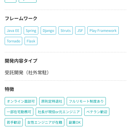
フレームワーク
Java EE
Spring
Django
Struts
JSF
Play Framework
Tornado
Flask
開発内容タイプ
受託開発（社外常駐）
特徴
オンライン面談可
原則定時退社
フルリモート制度あり
一部在宅勤務可
社長が現役or元エンジニア
ベテラン歓迎
若手歓迎
女性エンジニアが在籍
副業OK