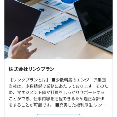
ます。
実際にエンジニアの生の声を聞くことができるので、
自分らしく仕事をしている様子を確かめて、他の企業にな
い良さを見つけてください。
風の時代にふさわしいエンジニアの青空が広がっていま
（※
想定年収
は年収提示額を保証するものではありません）
す。
ー代表からの挨拶ー
9：00〜18：00
リンクプランがあなたにとって必要と感じられる環境であ
※プロジェクトにより変更する可能性がございます。
るように。
社内もしくはお客様先での勤務となります。今回の募集は
休憩時間：12：00〜13：00（60分）※プロジェクトによ
またあなたの心がウキウキするような仕事を提供して、自
東京のPJT中心です。
株式会社リンクプラン
り変更する可能性がございます
分独自の幸福感が達成できるように従来型の営業体制を一
※転居を伴う会社本位の転勤はありません。
平均残業時間：プロジェクト先次第とはなりますが、基本
新しています。
【リンクプランとは】 ■少数精鋭のエンジニア集団
残業はありません
競争して相手を打ち負かす時代が去りました。
当社は、少数精鋭で業務にあたっております。そのた
就業場所の変更範囲
全社員が同じである必要はなく、会社と同じ方向を見てい
め、マネジメント陣が社員をしっかりサポートする
＜雇入時＞
る人物ですとアピールする必要もありません。
ことができ、仕事内容を把握できるため適正な評価
本人が希望する業務の就業場所（テレワークを行う場所を
大切なのは個として生きているあなたなのです。
をすることが可能です。 ■充実した福利厚生 リンク
含む）
【年間休日125日以上】
プランの福利厚生は上場企業以上！との声も社員か
＜変更範囲＞
・完全週休2日制（土日）