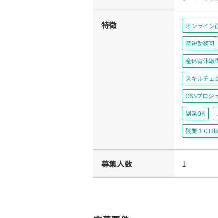
特徴
オンライン
時短勤務可
産休育休取
スキルチェ
OSSプロ
副業OK
残業３０H
募集人数
1