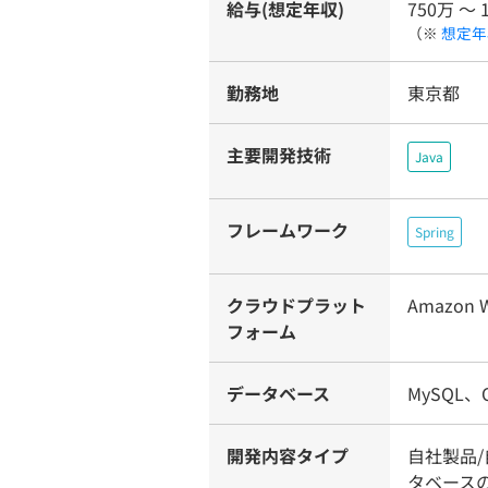
給与(想定年収)
750万 〜 
（※
想定年
勤務地
東京都
主要開発技術
Java
フレームワーク
Spring
クラウドプラット
Amazon W
フォーム
データベース
MySQL、O
開発内容タイプ
自社製品
タベースの