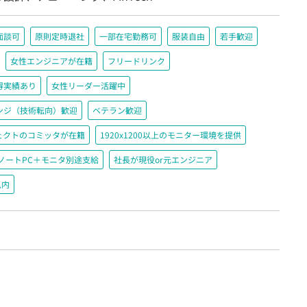
面談可
原則定時退社
一部在宅勤務可
服装自由
若手歓迎
女性エンジニアが在籍
フリードリンク
得実績あり
女性リーダー活躍中
ンジ（技術転向）歓迎
ベテラン歓迎
ジェクトのコミッタが在籍
1920x1200以上のモニター環境を提供
ノートPC＋モニタ別途支給
社長が現役or元エンジニア
以内