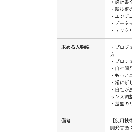
・設計書
・新技術
・エンジ
・データ
・テック
求める人物像
・プロジ
方
・プロジ
・自社開
・もっと
・常に新
・自社が
ランス調
・基盤の
備考
【使用技
開発言語：Ja