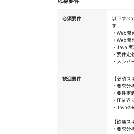
応募要件
必須要件
以下すべ
す！
・Web
・Web
・Java
・要件定
・メンバ
歓迎要件
【必須ス
・要求分
・要件定
・IT業界
・Java
【歓迎ス
・要求分