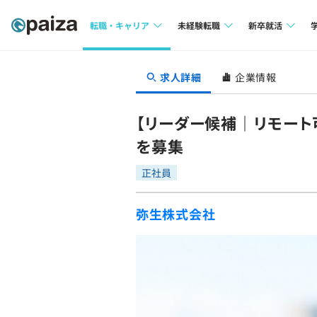
転職・キャリア
未経験転職
新卒就活
求人検索
求人検索
求人検索
求人詳細
企業情報
本選考
インタビュー
インタビュー
インターン
【リーダー候補｜リモート
転職成功ガイド
転職成功ガイド
を募集
新卒エージェ
転職エージェント
正社員
イベント・セ
弥生株式会社
インタビュー
就活成功ガイ