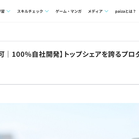
学習
スキルチェック
ゲーム・マンガ
メディア
paizaとは？
講座一覧
プログラミング言語
Tech Team Journal
問題集
SQL
paiza times
可｜100%自社開発】トップシェアを誇るプロ
4択課題
評価結果一覧
note
ント
ナレッジ
再チャレンジ結果一覧
ミナー
リファレンス
プラン
ド
個人向けプラン
法人向けプラン
学校向けプラン