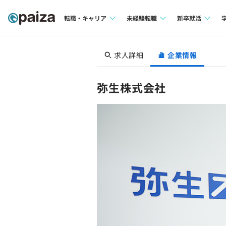
転職・キャリア
未経験転職
新卒就活
求人検索
求人検索
求人検索
求人詳細
企業情報
本選考
インタビュー
インタビュー
インターン
弥生株式会社
転職成功ガイド
転職成功ガイド
新卒エージェ
転職エージェント
イベント・セ
インタビュー
就活成功ガイ