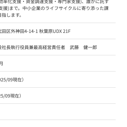
務効率化支援・資金調達支援・専門家支援)、誰かに託す
継支援)まで。中小企業のライフサイクルに寄り添った課
目指します。
区外神田4-14-1 秋葉原UDX 21F
役社長執行役員兼最高経営責任者 武藤 健一郎
2月
025/09現在）
25/09現在）