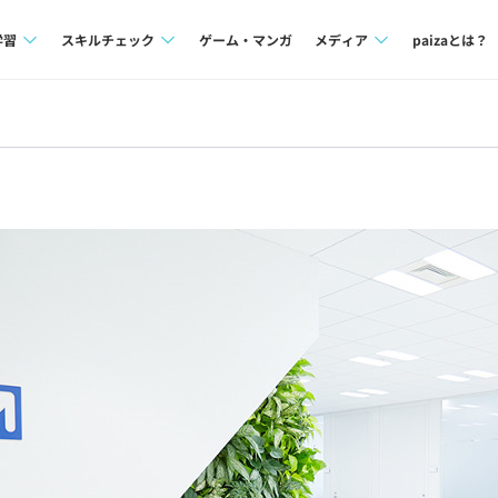
学習
スキルチェック
ゲーム・マンガ
メディア
paizaとは？
講座一覧
プログラミング言語
Tech Team Journal
問題集
SQL
paiza times
4択課題
評価結果一覧
note
ント
ナレッジ
再チャレンジ結果一覧
ミナー
リファレンス
プラン
ド
個人向けプラン
法人向けプラン
学校向けプラン