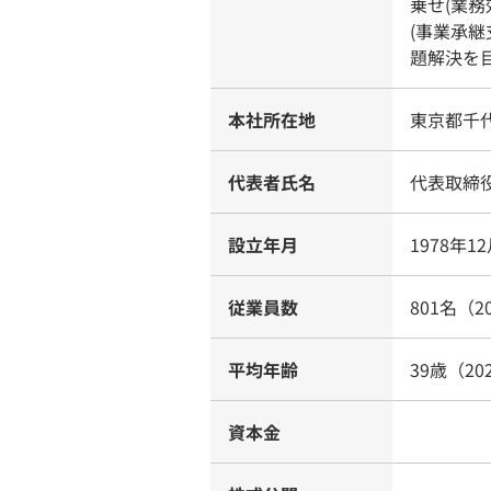
乗せ(業
(事業承
題解決を
本社所在地
東京都千代田
代表者氏名
代表取締
設立年月
1978年1
従業員数
801名（2
平均年齢
39歳（20
資本金