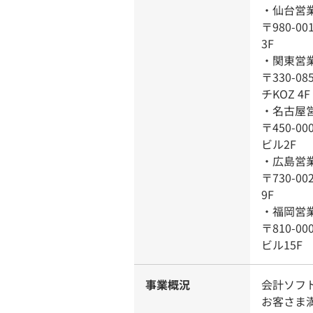
・仙台営
〒980-
3F
・関東営
〒330-0
チKOZ 4F
・名古屋
〒450-0
ビル2F
・広島営
〒730-
9F
・福岡営
〒810-0
ビル15F
事業概況
会計ソフ
お客