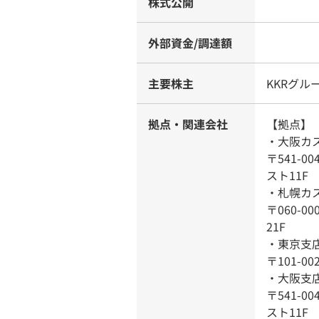
株式公開
外部資金/調達額
主要株主
KKRグル
拠点・関連会社
【拠点】
・大阪カ
〒541-0
スト11F
・札幌カ
〒060-0
21F
・東京支
〒101-0
・大阪支
〒541-0
スト11F