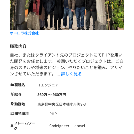
オーロラ株式会社
職務内容
自社、またはクライアント先のプロジェクトにてPHPを用い
た開発をお任せします。 参画いただくプロジェクトは、ご自
身のスキルや将来のビジョン、やりたいことを鑑み、アサイ
ンさせていただきます。 ...
詳しく見る
職種名
ITエンジニア
給与
560万 〜 960万円
勤務地
東京都中央区日本橋小舟町9-3
開発環境
PHP
フレームワー
CodeIgniter
Laravel
ク