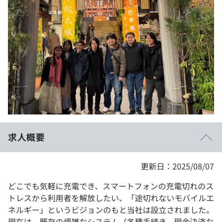
イベント・セミナー
paiza times
再チャレンジ結果一覧
リファレンス
インタビュー
note
就活成功ガイド
プラン
個人向けプラン
法人向けプラン
学校向けプラン
求人概要
契約内容・クーポン
更新日：2025/08/07
どこでも気軽に充電でき、スマートフォンの充電切れのス
トレスから利用者を解放したい、「途切れないモバイルエ
ネルギー」というビジョンのもと当社は設立されました。
現在は、既存の煩雑なシステム（各種手続き、現金決済な