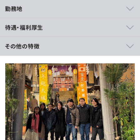
勤務地
モバイルバッテリーレンタルサービス『ChargeMe』
待遇・福利厚生
その他の特徴
相談のうえ、ご希望のマシンを支給します。
■賃金形態：月給
■賃金の決定方法：当社規定により決定
■月給：約40万〜60万円
■基本給：約40万～60万円
・全社：6名
■残業手当：時間外労働連動支給
うちエンジニア：5名（代表含む）
（※
想定年収
は年収提示額を保証するものではありません）