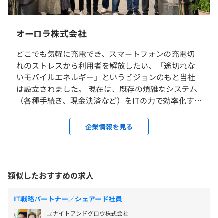
・社内もしくはお客さま先での勤務となります。（東京勤
10:00〜19:00
務。客先によっては神奈川、千葉での勤務もあり）
オーロラ株式会社
休憩時間：休憩60分
・リモート可
平均残業時間：平均10-20時間／月
どこでも気軽に充電でき、スマートフォンの充電切
れのストレスから利用者を解放したい、「途切れな
就業場所の変更範囲
いモバイルエネルギー」というビジョンのもと当社
＜雇入時＞
は設立されました。 現在は、既存の煩雑なシステム
東京本社、お客さま先、および自宅
《年間休日：120日》
（各種手続き、現金決済など）をITの力で効率化する
＜変更範囲＞
・完全週休2日制（土・日）
こと、エンジニアが過重労働することなく、自身の
会社の定める事業所（リモートワークを含む）
・祝日
得意な分野で活躍できる環境をつくることをミッシ
企業情報を見る
・年末年始休暇
ョンに活動しています。 ◆◆事業紹介◆◆ ①ソフト
・有給休暇(入社半年後に 10 日間)
受動喫煙防止措置に関する事項
ウェア開発事業 請負と準委任契約どらちでも対応可
従業員に対する受動喫煙対策：屋内禁煙
能。Python、JAVA、PHPなどさまざまな言語の開発
が可能です。 国家資格のデータベーススペシャリス
類似したおすすめの求人
ト、セキュリティスペシャリスト、ベンダー資格の
・ 通勤交通費（上限：50000円）
SAP系、GCP系などの認定資格者が在籍しています。
・デジタルグッズ・リモート勤務のための備品の購入費補
IT戦略パートナー／シェアード社員
メトロ日比谷線/都営浅草線の人形町駅から徒歩4分
②自社サービス開発 モバイルバッテリーレンタルサ
助有り（110,000円/年）
メトロ銀座線「三越前駅」から徒歩7分
ユナイトアンドグロウ株式会社
ービス『ChargeMe』 2018年8月25日にベータ版リリ