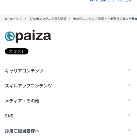
paizaトップ
IT/Webエンジニア求人情報
★AWSエンジニア急募！！★東京工業大学発
キャリアコンテンツ
転職・キャリア
未経験転職
新卒就活
スキルアップコンテンツ
学習
スキルチェック
マンガ・ゲーム
メディア・その他
Tech Team Journal
paiza times
note
SNS
X
Facebook
採用ご担当者様へ