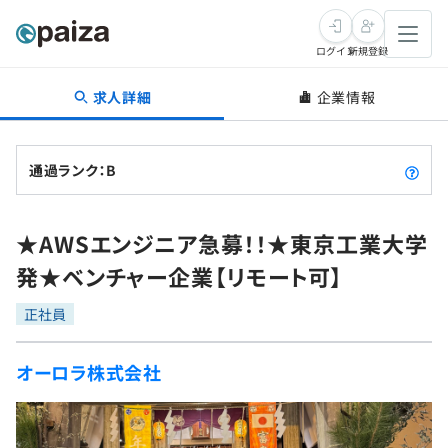
ログイン
新規登録
求人詳細
企業情報
転職・キャリア
未経験転職
求人検索
通過ランク：B
新卒就活
求人検索
インタビュー
★AWSエンジニア急募！！★東京工業大学
学習
求人検索
インタビュー
転職成功ガイド
発★ベンチャー企業【リモート可】
本選考
スキルチェック
講座一覧
転職成功ガイド
転職エージェント
正社員
ゲーム・マンガ
インターン
プログラミング言語
問題集
オーロラ株式会社
メディア
SQL
4択課題
新卒エージェント
paizaとは？
Tech Team Journal
評価結果一覧
ナレッジ