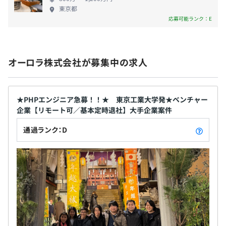
東京都
応募可能ランク：E
3カ月（待遇の変更はありません）
オーロラ株式会社が募集中の求人
★PHPエンジニア急募！！★ 東京工業大学発★ベンチャー
企業【リモート可／基本定時退社】大手企業案件
通過ランク：D