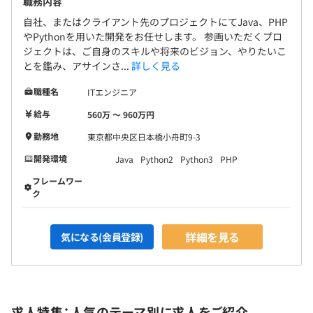
職務内容
自社、またはクライアント先のプロジェクトにてJava、PHP
やPythonを用いた開発をお任せします。 参画いただくプロ
ジェクトは、ご自身のスキルや将来のビジョン、やりたいこ
とを鑑み、アサインさ...
詳しく見る
職種名
ITエンジニア
給与
560万 〜 960万円
勤務地
東京都中央区日本橋小舟町9-3
開発環境
Java
Python2
Python3
PHP
フレームワー
ク
詳細を見る
気になる(会員登録)
求人特集：人気のテーマ別に求人をご紹介