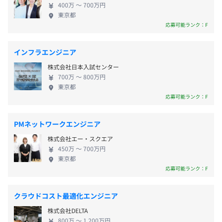
・書籍購入補助、外部セミナー参加補助
総武本線「新日本橋駅」から徒歩8分
400万 〜 700万円
ース 2018年8月30日に正式版リリース
東京都
メトロ東西線／日比谷線「茅場町駅」から徒歩10分
応募可能ランク：F
賞与：年2回
インフラエンジニア
※前年度実績4カ月分
株式会社日本入試センター
700万 〜 800万円
東京都
応募可能ランク：F
昇給：年1回
PMネットワークエンジニア
株式会社エー・スクエア
450万 〜 700万円
東京都
社会保険完備（健康保険・厚生年金保険、雇用保険・労災
応募可能ランク：F
保険）
クラウドコスト最適化エンジニア
株式会社DELTA
無期雇用
800万 〜 1,200万円