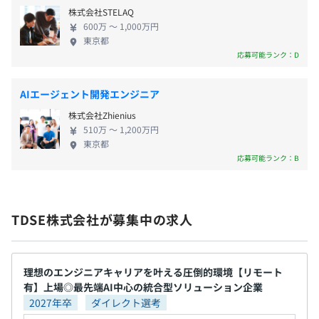
株式会社STELAQ
有給休暇（入社日に13日付与、付与日数は入社月により
データサイエンティストやエンジニアが、さまざま
600万 〜 1,000万円
変動、即日使用可、終日もしくは半日の取得可）
な業界・業種の企業における課題解決をおこなうコ
東京都
ンサルティングサービスを提供しています。 そのほ
応募可能ランク：D
か、AIを組み込んだプロダクトサービスを提供する
ことにより、DXを推進し、データ経営を目指す企業
AIエージェント開発エンジニア
休日出勤手当、深夜勤務手当、通勤費全額支給
の業務改革や新事業創造を支援しています。 事業サ
株式会社Zhienius
ービスは ①「AIノウハウを軸としたコンサルティ
510万 〜 1,200万円
ングサービス（フロー型）」と 「AI製品等によるプ
東京都
ロダクトサービス（ストック型）」の2軸で展開して
応募可能ランク：B
います。 ①「AIノウハウを軸としたコンサルティン
年2回（6月・12月）
グサービス（フロー型）」 企業のDXを推進していく
ため、顧客企業が進める事業戦略に沿う形でデータ
TDSE株式会社が募集中の求人
活用のテーマ抽出〜データ分析〜AIシステム実装〜
教育まで一気通貫したコンサルティングサービスを
各種社会保険完備
提供しています。 ②「AI製品等によるプロダクトサ
ービス（ストック型）」 自社AI製品「TDSE」シリー
理想のエンジニアキャリアを叶える圧倒的環境【リモート
有】上場◎最先端AI中心の統合型ソリューション企業
ズや他社AI製品などの製品販売、または業務特有のAI
2027年卒
ダイレクト選考
モジュールを顧客企業向けに展開するプロダクトサ
無期雇用