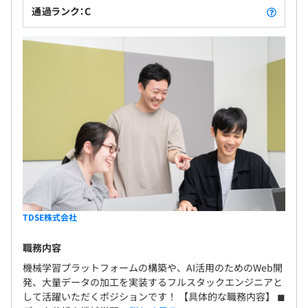
ービスを推進しています。
通過ランク：C
有（6ヶ月）※試用期間中の勤務条件に変更無
TDSE株式会社
職務内容
機械学習プラットフォームの構築や、AI活用のためのWeb開
発、大量データの加工を実装するフルスタックエンジニアと
して活躍いただくポジションです！ 【具体的な職務内容】 ◼︎