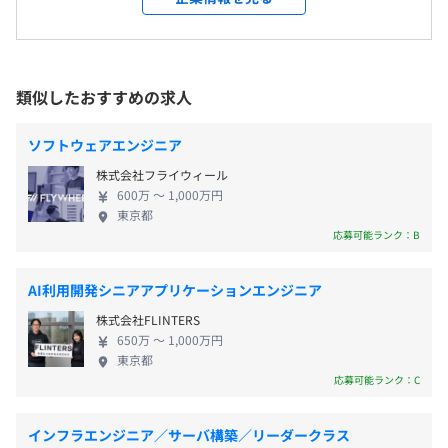
会社の定める場所（テレワークを行う場所を含む）
①584,600円～751,800円（一律手当を含む）
る3つのコアコンピタンスを有しています。 ▍01 国
②627,600円～997,200円（一律手当を含む）
内最高峰のデータサイエンティスト集団 社員の8割以
受動喫煙防止措置に関する事項
上がデータサイエンティストとエンジニアで構成さ
敷地内禁煙（喫煙場所あり）
れています。データサイエンティストの9割が理系修
類似したおすすめの求人
士以上、その内5割が後期課程進学者・博士学位取得
者で構成されており、国内最高峰のデータサイエン
ソフトウェアエンジニア
ティスト集団と自負しています。 ▍02 ビジネス課
（※
想定年収
は年収提示額を保証するものではありません）
株式会社フライウィール
題ファーストな技術力と実績 創業以来、さまざまな
初台駅直結
600万 〜 1,000万円
業界・業種におけるコンサルティングにより経験し
東京都
てきた実績、AI技術やノウハウを蓄積しています。
応募可能ランク：B
9:00～18:00 勤務時間8時間/日
▍03 コンサルティングからプロダクト開発まで一
休憩時間：12:00〜13:00（60分）
気通貫の実現体制 企業への実用化実績の知見を通じ
AI利用開発シニアアプリケーションエンジニア
平均残業時間：平均10-20時間／月
て、共通課題を抽出し、自社製品開発の取り組みを
株式会社FLINTERS
進める事で多くの企業活動を支援しています。 【事
650万 〜 1,000万円
業内容】 「データを活用した可能性あふれた社会」
東京都
をつくることをビジョンとして掲げ、その実現に向
応募可能ランク：C
年間休日124日（カレンダーにより多少変動します）
けて「データに基づいて、意思決定を高度化」する
完全週休2日制（土・日）、祝日、年末年始、特別休暇、
ことをミッションとして事業を展開しています。 デ
インフラエンジニア／サーバ構築／リーダークラス
永年勤続休暇、創立記念日休暇（10月）
ータおよびAI活用のノウハウをコアバリューとする