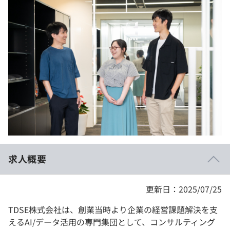
イベント・セミナー
paiza times
再チャレンジ結果一覧
リファレンス
インタビュー
note
就活成功ガイド
プラン
個人向けプラン
法人向けプラン
学校向けプラン
求人概要
契約内容・クーポン
更新日：2025/07/25
TDSE株式会社は、創業当時より企業の経営課題解決を支
えるAI/データ活用の専門集団として、コンサルティング