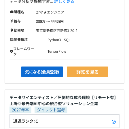
データ分析や機械学習...
詳しく見る
職種名
27卒★エンジニア
給与
385万 〜 444万円
勤務地
東京都新宿区西新宿3-20-2
開発環境
Python3
SQL
フレームワー
TensorFlow
ク
詳細を見る
気になる(会員登録)
データサイエンティスト／圧倒的な成長環境【リモート有】
上場◎最先端AI中心の統合型ソリューション企業
2027年卒
ダイレクト選考
通過ランク：C