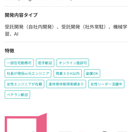
開発内容タイプ
受託開発（自社内開発）、受託開発（社外常駐）、機械学
習、AI
特徴
一部在宅勤務可
若手歓迎
オンライン面談可
社長が現役or元エンジニア
残業３０H以内
副業OK
女性エンジニアが在籍
産休育休取得実績あり
女性リーダー活躍中
ベテラン歓迎