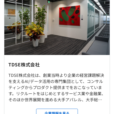
①700万円～902万円
②750万円～1200万円（管理監督者として採用の場合）
＜賃金形態＞
月給制
＜賃金内訳＞
①
月額（基本給）：438,500円～574,000円
その他固定手当/月：35,000円
固定残業手当/月：111,100円～142,800円（固定残業時間
TDSE株式会社
30時間0分/月）
超過した時間外労働の残業手当は追加支給
TDSE株式会社は、創業当時より企業の経営課題解決
就業場所の変更範囲
を支えるAI/データ活用の専門集団として、コンサル
＜雇入時＞
②
ティングからプロダクト提供までをおこなっていま
・本社
月額（基本給）：592,600円～962,200円
す。リクルートをはじめとするサービス業や金融業、
・クライアント先（主に東京23区内）
その他固定手当/月：35,000円
そのほか世界展開を進める大手アパレル、大手総合
・自宅 ※在宅勤務制度あり
スーパーなど小売・流通業の顧客も含め200社の企業
＜変更範囲＞
＜月給＞
を支援しています。 当社は、事業推進の優位性であ
企業情報を見る