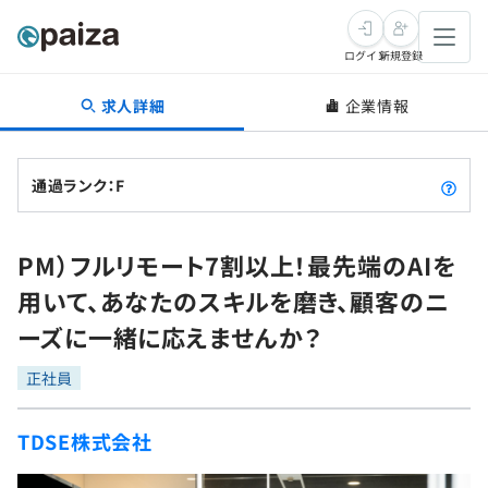
ログイン
新規登録
求人詳細
企業情報
転職・キャリア
未経験転職
求人検索
通過ランク：F
新卒就活
求人検索
インタビュー
PM）フルリモート7割以上！最先端のAIを
学習
求人検索
インタビュー
転職成功ガイド
用いて、あなたのスキルを磨き、顧客のニ
本選考
スキルチェック
講座一覧
ーズに一緒に応えませんか？
転職成功ガイド
転職エージェント
ゲーム・マンガ
インターン
プログラミング言語
正社員
問題集
メディア
SQL
4択課題
TDSE株式会社
新卒エージェント
paizaとは？
Tech Team Journal
評価結果一覧
ナレッジ