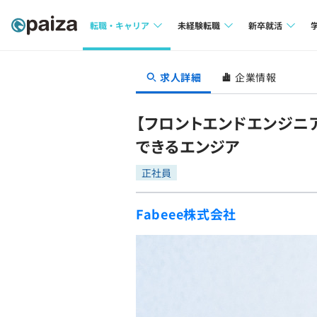
転職・キャリア
未経験転職
新卒就活
求人検索
求人検索
求人検索
求人詳細
企業情報
本選考
インタビュー
インタビュー
インターン
【フロントエンドエンジニ
転職成功ガイド
転職成功ガイド
できるエンジア
新卒エージェ
転職エージェント
正社員
イベント・セ
Fabeee株式会社
インタビュー
就活成功ガイ