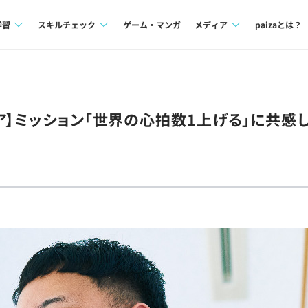
学習
スキルチェック
ゲーム・マンガ
メディア
paizaとは？
講座一覧
プログラミング言語
Tech Team Journal
問題集
SQL
paiza times
ア】ミッション「世界の心拍数1上げる」に共感
4択課題
評価結果一覧
note
ント
ナレッジ
再チャレンジ結果一覧
ミナー
リファレンス
プラン
ド
個人向けプラン
法人向けプラン
学校向けプラン