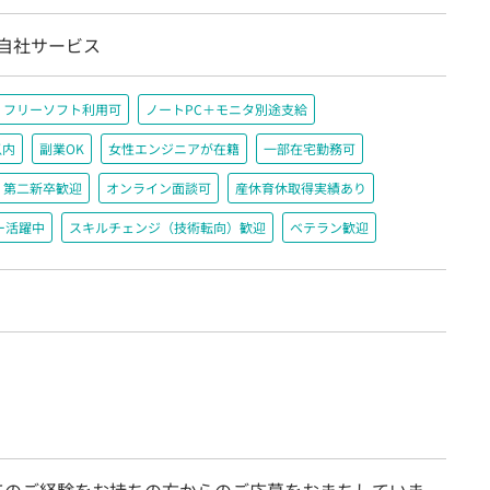
/自社サービス
フリーソフト利用可
ノートPC＋モニタ別途支給
以内
副業OK
女性エンジニアが在籍
一部在宅勤務可
第二新卒歓迎
オンライン面談可
産休育休取得実績あり
ー活躍中
スキルチェンジ（技術転向）歓迎
ベテラン歓迎