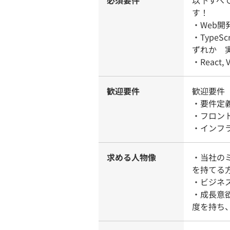
必須要件
以下すべ
す！
・Web
・TypeScr
ずれか 
・React
歓迎要件
歓迎要件
・要件定
・フロン
・インフ
求める人物像
・当社の
を持てる
・ビジネ
・成長意
度を持ち