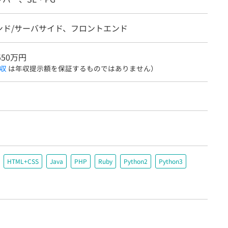
ンド/サーバサイド、フロントエンド
550万円
収
は年収提示額を保証するものではありません）
HTML+CSS
Java
PHP
Ruby
Python2
Python3