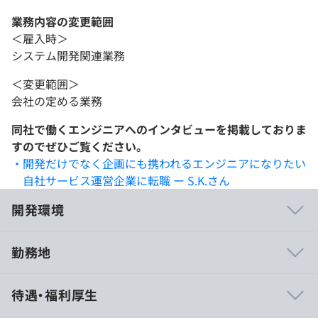
業務内容の変更範囲
＜雇入時＞
システム開発関連業務
＜変更範囲＞
会社の定める業務
同社で働くエンジニアへのインタビューを掲載しておりま
すのでぜひご覧ください。
・開発だけでなく企画にも携われるエンジニアになりたい
自社サービス運営企業に転職 ー S.K.さん
開発環境
勤務地
◆開発者にとって魅力的な環境
待遇・福利厚生
・モダンな技術の導入や開発体験の向上など、開発への投
資を積極的に行っています