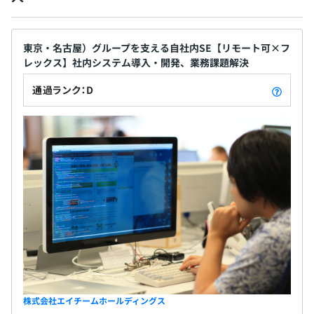
LT大会」も開催しています。
また新卒の新入社員には内定時からメンターがつき、入社
前の疑問や悩みを気軽に相談することができ、入社後も継
東京・名古屋）グループを支える自社内SE【リモート可×フ
レックス】社内システム導入・開発、業務課題解決
続してフォローが受けられます。
社会保険完備（健康保険・厚生年金加入・雇用保険・労災
保険）
通過ランク：D
社内ラインナップより相談の上、ご希望のPCを支給いた
します。
無期雇用
半期に1度の目標設定では、3年後・1年後のキャリアビジ
3カ月（待遇の変更はありません）
ョンを定め、上司と面談する機会を設けています。目標設
定は、半期目標を「行動目標」「スキル目標」「成果目
標」の3領域でそれぞれ設定します。「スキル目標」にお
いては、業務成果に紐づくスキル・能力向上を目標化しま
す。長期的（3年後・1年後）なキャリアビジョンを見据え
株式会社エイチームホールディングス