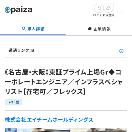
ログイン
新規登録
求人詳細
企業情報
転職・キャリア
未経験転職
求人検索
通過ランク：B
新卒就活
求人検索
インタビュー
《名古屋・大阪》東証プライム上場Gr◆コ
学習
求人検索
インタビュー
転職成功ガイド
ーポレートエンジニア／インフラスペシャ
本選考
スキルチェック
講座一覧
リスト【在宅可／フレックス】
転職成功ガイド
転職エージェント
ゲーム・マンガ
インターン
プログラミング言語
正社員
問題集
メディア
SQL
4択課題
株式会社エイチームホールディングス
新卒エージェント
paizaとは？
Tech Team Journal
評価結果一覧
ナレッジ