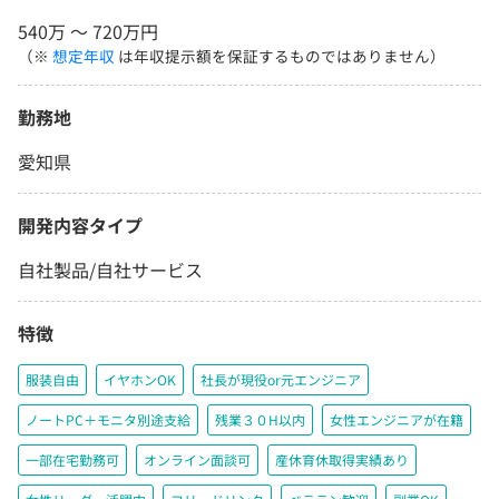
540万 〜 720万円
（※
想定年収
は年収提示額を保証するものではありません）
勤務地
愛知県
開発内容タイプ
自社製品/自社サービス
特徴
服装自由
イヤホンOK
社長が現役or元エンジニア
ノートPC＋モニタ別途支給
残業３０H以内
女性エンジニアが在籍
一部在宅勤務可
オンライン面談可
産休育休取得実績あり