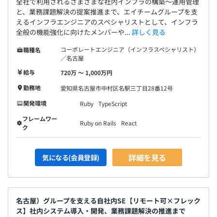
全社で利用されるさまざまな社内インフラの構築〜運用管理
と、業務課題解決の提案推進まで、エイチームグループを支
えるインフラエンジニアのスペシャリストとして、インフラ
全般の機能強化に向けたメンバーや...
詳しく見る
コーポレートエンジニア（インフラスペシャリスト）
職種名
／名古屋
給与
720万 〜 1,000万円
勤務地
愛知県名古屋市中村区名駅三丁目28番12号
開発環境
Ruby
TypeScript
フレームワー
Ruby on Rails
React
ク
詳細を見る
気になる(会員登録)
名古屋）グループを支える自社内SE【リモート可×フレック
ス】社内システム導入・開発、業務課題解決の推進まで