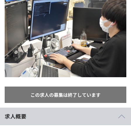
イベント・セミナー
paiza times
再チャレンジ結果一覧
リファレンス
インタビュー
note
就活成功ガイド
プラン
個人向けプラン
法人向けプラン
学校向けプラン
契約内容・クーポン
この求人の募集は終了しています
求人概要