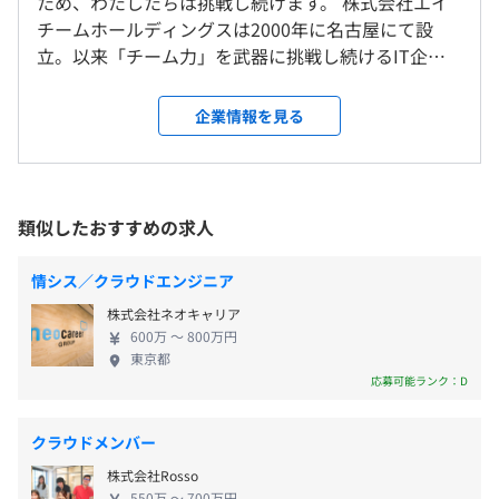
■フレックスタイム制
る文化があります
ため、わたしたちは挑戦し続けます。 株式会社エイ
ついては応相談となります。
（コアタイム10：00～16：00、フレキシブルタイム7：
◆働きやすい文化
チームホールディングスは2000年に名古屋にて設
00～10：00、16：00～22：00）
・休暇を取りやすく、ワークライフバランスの整った働き
立。以来「チーム力」を武器に挑戦し続けるIT企業
就業場所の変更範囲
・標準労働時間：8時間／日
方ができます
として、エンターテインメント事業やメディア・ソ
＜雇入時＞
・平均標準労働時間：160時間／月（2023年度）
・明確な評価制度に基づいた年2回の人事考課があり、納
リューション事業、D2C事業を軸に、企画から開発・
企業情報を見る
愛知本社、大阪支店（大阪府大阪市北区曽根崎新地 1-13-
・標準的な勤務時間帯：10：00～19：00
得感の高い評価を受けられる環境があります
運用・改修まで、自社で一貫しておこないながら試
22 WeWork 御堂筋フロントタワー）および自宅
・休憩：1時間／日（労働時間が6時間以上の場合）
行錯誤を重ね、常に新しいビジネスを創出してきま
＜変更範囲＞
休憩時間：12：00〜14：00の間で60分
した。2012年には東証一部（現：東証プライム）へ
会社の定める事業場（在宅勤務をおこなう場所を含む）
平均残業時間：平均20時間／月
の上場も果たし、成長を遂げています。今後も、既存
類似したおすすめの求人
の枠にとらわれず、インターネットを使った多様な
＜主要サービス＞ ※自社開発サービスです
受動喫煙防止措置に関する事項
技術を駆使し、幅広いビジネスに挑戦することで新
■メディア・ソリューション事業
情シス／クラウドエンジニア
屋内全面禁煙（喫煙室あり）
たな収益源を創出し、企業価値のさらなる向上に努
『引越し侍』：引越し比較・予約サイト
株式会社ネオキャリア
・完全週休2日制（土・日）、祝日
めます。 ◆メンバー自身が当事者意識を持てる社風
『ナビクル』：車査定・車買取サイト
600万 〜 800万円
・有給休暇（入社6カ月後10日、最大40日）
弊社では、組織で仕事をしていく上でひとりひとり
『Hanayume(ハナユメ)』：結婚式場情報サイト
東京都
入社半年経過後の付与日数となります。
が当事者意識をもち、新しいことへの熱意がありま
『イーデス』：金融情報メディア
応募可能ランク：D
※A-LOHAS（連続5営業日の長期休暇取得制度）
す。フラットな組織であることはもちろんのこと、全
『Qiita』：技術情報共有サイト
【本社】
・年末年始休暇
社員から新規事業のアイデアを募る「新規事業案コ
『売上向上支援サービス』：集客支援・コンサルティング
JR・地下鉄・名鉄各線「名古屋駅」より地下で直結
クラウドメンバー
・夏期休暇（7～9月の間に3日間）
ンテスト A+」を導入、毎月の決算情報を全社員に開
株式会社Rosso
・ファミリー誕生日休暇（ご自身もしくはご家族の誕生
示する「毎週月曜日の全体ミーティング」などを開
■エンターテインメント事業
【大阪オフィス】
550万 〜 700万円