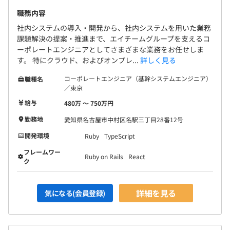
ながら、半年に取り組む目標を具体的に設定することで、
職務内容
目標とビジョンへのプロセスを明確化しています。
期中では「中間面談」「期末面談」を通して目標への進捗
社内システムの導入・開発から、社内システムを用いた業務
課題解決の提案・推進まで、エイチームグループを支えるコ
を確認します。期末の評価面談時には、目標設定期間であ
ーポレートエンジニアとしてさまざまな業務をお任せしま
る半期（6ヵ月）の個人の成果や行動、具体的な取り組
す。 特にクラウド、およびオンプレ...
詳しく見る
み、得たスキルや能力に関してフィードバックとアドバイ
スを実施しています。
コーポレートエンジニア（基幹システムエンジニア）
職種名
／東京
給与
480万 〜 750万円
勤務地
愛知県名古屋市中村区名駅三丁目28番12号
新規にサービスを立ち上げる場合のチームメンバーは、
開発環境
Ruby
TypeScript
事業責任者1名、営業1～3名、マーケター1～3名、エンジ
ニア1～3名、Webデザイナー1～2名が平均的な構成で
フレームワー
Ruby on Rails
React
ク
す。
新規にゲームを作る場合のチームメンバーは、1チームお
詳細を見る
気になる(会員登録)
よそ30〜40名。
プロジェクトリーダー1名、プランナー7～10名、プログ
ラマー15〜20名、それにグラフィックデザイナーが7〜10