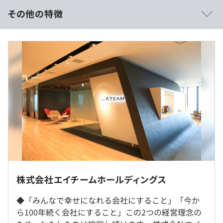
・在宅勤務と出社勤務をバランスよく行える環境で、必要
その他の特徴
によって同期/非同期のコミュニケーションを使い分けて
います
【予定年収540万円～720万円】
◆挑戦を歓迎する文化
■賃金形態：月給制
・年齢や社歴は問わず、手を挙げれば任せる文化がありま
■賃金の決定方法：当社規定により決定いたします
す
■月給：約450,000円～600,000円（一律手当を含む）
・新規事業案コンテスト『A+（エイプラス）』があり、
《内訳》
エンジニアも参加が可能です
・基本給：約363,900円～485,500円
◆業務の幅が広い
・固定残業代：30時間分、約86,100円～114,500円（超過
・バックエンド、フロントエンド、インフラなど、自分の
分は別途支給）
得意な領域を軸に様々なことに挑戦できます
・若いうちから企画などの上流工程やマネジメントも経験
できます
◆お互いを認め合う文化
・会社として大切にしている価値観である"Ateam
（※
想定年収
は年収提示額を保証するものではありません）
株式会社エイチームホールディングス
People"が浸透しており、お互いをリスペクトした質の高
※在宅／出社のハイブリッド勤務となります。（配属部署
い議論が展開されています
◆「みんなで幸せになれる会社にすること」「今か
により出社頻度は異なります）
・社員同士の交流が盛んで、人と人との繋がりを大切にす
ら100年続く会社にすること」この2つの経営理念の
※東海、関西エリア以外に在住の場合も応募可、働き方に