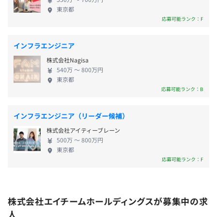
日）
催して、ひとりひとりが経営に携わっているという
『ヴァルキリーコネクト』
JR 東西線「北新地」駅から徒歩4分
東京都
・結婚記念日休暇
意識を高めています。また社員が仕事をしやすい環境
『ユニゾンリーグ』
JR 各線「大阪」駅から徒歩9分
応募可能ランク：F
・産前産後・育児休暇な
づくりを追求。社長、役員、管理職との距離が近い
『ダービーインパクト』
大阪メトロ 谷町線「東梅田」駅から徒歩4分
・特別休暇（災害休暇・子の学校行事休暇）など
ことも特徴の一つです。 ◆活躍する社員を応援する
『ダークサマナー』
京阪電気鉄道 中之島線「大江橋」駅から徒歩7分
インフラエンジニア
※年間休日125日（2023年度）
会社です◎エンジニア支援 弊社では年齢に関係な
株式会社Nagisa
※詳細は当社規則に準ずる
く、実力しだいで仕事が任せられ、裁量も与えられ
■D2C事業
540万 〜 800万円
ます。新規事業の立上げや、事業のリーダーなど責任
『lujo(ルジョー)』：化粧品・スキンケアブランド
東京都
あるポジションを積極的に任せていきます。また、女
『OBREMO(オブレモ)』：ドッグフードブランド
応募可能ランク：B
性エンジニアも活躍しています。4割が女性で、出産
・交通費支給（上限10万円／月）
休暇や育児休暇が取りやすい環境を整えています。社
インフラエンジニア（リーダー候補）
・業務支援手当（3,000円／月）
員教育も充実しており、グループ内での勉強会、全
株式会社アイティーブレーン
社員向け勉強会、社員階層別の研修も開催。エンジ
当社には「教え合う・学び合う」をテーマに、社員自身が
500万 〜 800万円
ニアの働きやすい環境をつくり技術向上に注力して
講師となり、自分の知識やノウハウを他の社員に教える
東京都
います。 ◆自社開発サービス一例 Qiita、引越し侍、
「チームラーニング」という制度があります。
応募可能ランク：F
イーデス、ナビクル、ハナユメ、CAREER PICKS 他
決算賞与：あり（会社の業績・個人の実績に応じて支給）
それ以外にも「Ateam Tech Blog」というブログがあり、
事業やサービスの運営を通して得た知見やノウハウ、技術
事例などを社員自身が社内外に向けて情報発信していま
株式会社エイチームホールディングスが募集中の求
す。
人
社内のエンジニア同士の交流も活発で、「Webエンジニア
人事考課：年2回（8月・2月）