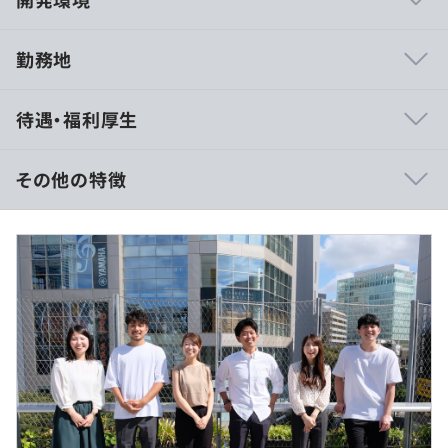
勤務地
◎エンジニア主体で参画案件の選択制
待遇・福利厚生
身につけたいスキル、将来像から参画案件を一緒に決めて
いくスタイルです。
その他の特徴
◎随時昇給のため、市場価値に合わせて年収アップ
スキルアップと現場評価に応じて判断いたします。
■賃金形態：月給制
転職をしなくてもしっかり年収を上げていける環境です。
■賃金の決定方法：当社規定により決定いたします
■月給：約37万円～70万円以上
◎営業が手厚くフォロー
・基本給：約33万円〜66万円以上
案件を決める際、アサイン後の現場での悩み、キャリアパ
・固定残業代：30時間分、一律4万円分（超過分は別途
スなど
支給）
常に意見を交換し合える環境を用意しています。
月に1回ランチミーティングを実施。
◎エンジニア発信で制度が生まれる