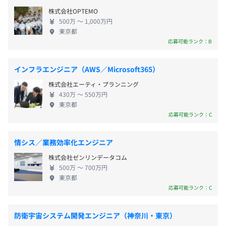
ェンジなど、ひとりひとりのご希望にマッチした案
・年末年始休暇
・IT／ベンダー管理開発
株式会社OPTEMO
件に参画可能です。
・特別（慶弔）休暇
受動喫煙防止措置に関する事項
・ゼネコン／人事系システム更改
500万 〜 1,000万円
・リフレッシュリフレッシュ（夏季）休暇：4日
東京都
屋内禁煙／屋内原則禁煙（喫煙室あり）※客先の場合は現
応募可能ランク：B
・有給休暇
場による
・結婚休暇
・出産休暇
インフラエンジニア（AWS／Microsoft365）
プロジェクトごとに選択、ウォーターフォール、アジャイ
・育児休暇
ル、スクラム
株式会社エーティ・プランニング
・ボランティア休暇
430万 〜 550万円
東京都
応募可能ランク：C
・交通費支給（月3万円まで）
情シス／業務効率化エンジニア
・社会保険完備（雇用・労災・健康・厚生年金）
株式会社ゼンリンデータコム
・役職手当
500万 〜 700万円
・資格支援制度（試験代全額負担、書籍代3000円まで会
東京都
Docker、Terraform、AWS CloudFormation、
応募可能ランク：C
社補助）
Kubernetes、Amazon ECS、Google Kubernetes
・ランチミーティング代支給
Engine、Amazon Elastic Kubernetes Service、Amazon
・結婚祝い金（3万円）
防衛宇宙システム開発エンジニア（神奈川・東京）
CloudWatch、Google Cloud Operations(Stackdriver)