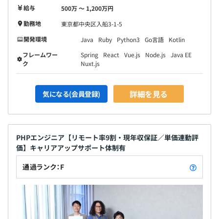
給与
500万 〜 1,200万円
勤務地
東京都中央区入船3-1-5
開発環境
Java
Ruby
Python3
Go言語
Kotlin
フレームワー
Spring
React
Vue.js
Node.js
Java EE
ク
Nuxt.js
詳細を見る
気になる(会員登録)
PHPエンジニア【リモート率9割・現年収保証／単価連動評
価】キャリアアップサポート体制有
通過ランク：F