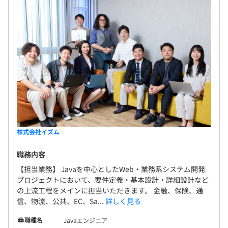
株式会社イズム
職務内容
【担当業務】 Javaを中心としたWeb・業務系システム開発
プロジェクトにおいて、要件定義・基本設計・詳細設計など
の上流工程をメインに担当いただきます。 金融、保険、通
信、物流、公共、EC、Sa...
詳しく見る
職種名
Javaエンジニア