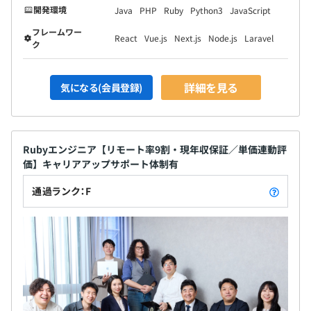
開発環境
Java
PHP
Ruby
Python3
JavaScript
フレームワー
React
Vue.js
Next.js
Node.js
Laravel
ク
詳細を見る
気になる(会員登録)
Rubyエンジニア【リモート率9割・現年収保証／単価連動評
価】キャリアアップサポート体制有
通過ランク：F