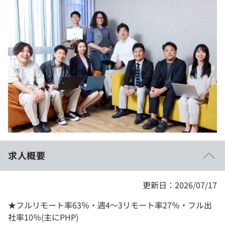
イベント・セミナー
paiza times
再チャレンジ結果一覧
リファレンス
インタビュー
note
就活成功ガイド
プラン
個人向けプラン
法人向けプラン
学校向けプラン
求人概要
契約内容・クーポン
更新日：2026/07/17
★フルリモート率63％・週4～3リモート率27％・フル出
社率10％(主にPHP)