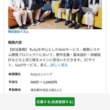
株式会社イズム
職務内容
【担当業務】 Rubyを中心としたWebサービス・業務システ
ム開発プロジェクトにおいて、要件定義・基本設計・詳細設
計などの上流工程をメインに担当いただきます。 ECサイ
ト、SaaSサービス、求人...
詳しく見る
職種名
Rubyエンジニア
給与
500万 〜 1,200万円
勤務地
東京都中央区入船3-1-5
Java
Ruby
Python2
Python3
開発環境
応募する(会員登録する)
JavaScript
フレームワー
React
Vue.js
Next.js
Node.js