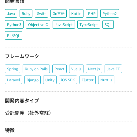
開発言語
Java
Ruby
Swift
Go言語
Kotlin
PHP
Python2
Python3
Objective-C
JavaScript
TypeScript
SQL
PL/SQL
フレームワーク
Spring
Ruby on Rails
React
Vue.js
Next.js
Java EE
Laravel
Django
Unity
iOS SDK
Flutter
Nuxt.js
開発内容タイプ
受託開発（社外常駐）
特徴