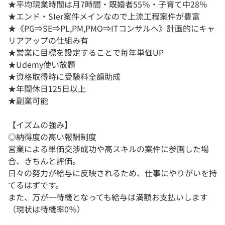
★平均現業時間は月7時間・既婚者55％・子育て中28％
★エンド・SIer案件メインなので上流工程案件が豊富
★《PG⇒SE⇒PL,PM,PMO⇒ITコンサルへ》計画的にキャ
リアアップの仕組み有
★営業に目標を設定することで毎年単価UP
★Udemy使い放題
★資格取得時に受験料全額助成
★年間休日125日以上
★副業可能
【イズムの強み】
◎納得度の高い報酬制度
営業による単価交渉成功や高スキルの案件に参画した場
合、きちんと評価。
日々の努力が給与に反映されるため、仕事にやりがいを持
てるはずです。
また、万が一待機となっても給与は満額お支払いします
（現状は待機率0％）