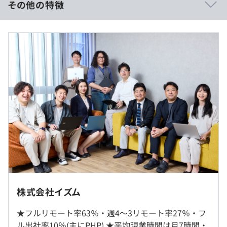
その他の特徴
・短期案件が多く毎回同じような内容
・テスト・QAエンジニア・運用保守としての経験が長い
想定年収：700万円～
・言語にばらつきがありそれぞれの経験が浅い
月給：50万円～
・設計工程の経験が少ない
・基本給：39.2万円～
・技術手当：5万円～
がありますが、キャリアアップしていく未来を考えないア
・固定残業有無：あり
サインの結果生じると思います。
・固定残業時間：20時間
冒頭で述べたイズムの企業理念にある物心両面の"物"は、
・固定残業手当58,580円～
待遇や収入を指しておりますが、キャリアアップなくして
は10年後や更に未来に渡ってエンジニアの生活レベルが
◆年収例
年齢にふさわしく向上していくことはできないと考えま
800万円/PM,コンサル、650万円/要件定義～、690万円/要
す。
件定義～、650万円/要件定義～、720万円/PL,PM、720万
SESにありがちな深い商流や会社都合のアサインをなく
円/PM、940万円/PM,コンサル 他
し、事業会社や受託会社よりも経験できる幅を広げ、ITエ
ンジニアとしてより効率的にキャリアアップを目指す、に
◆賞与例
就業場所の変更範囲
株式会社イズム
特化したのがイズムです。
賞与は年2回。業績により支給額は変動
＜雇入時＞
★フルリモート率63％・週4～3リモート率27％・フ
自宅およびお客様先
ル出社率10％(主にPHP) ★平均現業時間は月7時間・
＜変更範囲＞