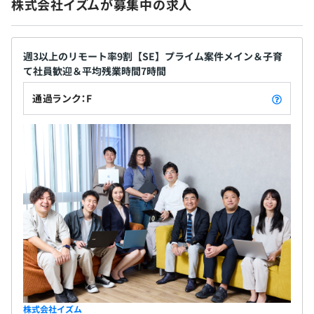
株式会社イズムが募集中の求人
■昇給（単価UPで随時）
週3以上のリモート率9割【SE】プライム案件メイン＆子育
て社員歓迎＆平均残業時間7時間
社会保険完備（健康保険・厚生年金加入・雇用保険・労災
通過ランク：F
保険）
関東ITソフトウェア健康保険組合加入
無期雇用
3カ月（待遇の変更はありません）
株式会社イズム