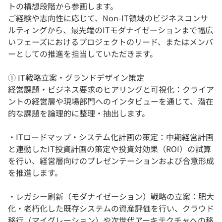
トの構想段階から参画します。
ご経験や志向性に応じて、Non-IT領域のビジネスコンサ
ルティングから、最先端のITモダナイゼーションまで幅広
いフェーズにおけるプロジェクトのリード、またはメンバ
ーとしての推進を担当していただきます。
① IT戦略立案・グランドデザイン策定
経営課題・ビジネス要求のヒアリングと可視化：クライア
ントの経営層や現場部門へのインタビューを通じて、潜在
的な課題を論理的に整理・抽出します。
・ITロードマップ・システム化計画の策定：中期経営計画
と連動したIT投資計画の策定や投資対効果（ROI）の試算
を行い、経営層向けのプレゼンテーションおよび合意形成
を推進します。
・レガシー刷新（モダナイゼーション）戦略の立案：肥大
化・老朽化した既存システムの資産評価を行い、クラウド
移行（マイグレーション）や次世代アーキテクチャへの移