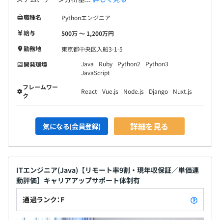
職種名
Pythonエンジニア
給与
500万 〜 1,200万円
勤務地
東京都中央区入船3-1-5
Java
Ruby
Python2
Python3
開発環境
JavaScript
フレームワー
React
Vue.js
Node.js
Django
Nuxt.js
ク
詳細を見る
気になる(会員登録)
ITエンジニア(Java)【リモート率9割・現年収保証／単価連
動評価】キャリアアップサポート体制有
通過ランク：F