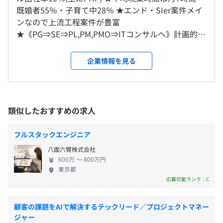
既婚者55％・子育て中28％ ★エンド・SIer案件メイ
会社の定める場所（テレワークを行う場所を含む）
ンなので上流工程案件が豊富
■社内勉強会
（※
想定年収
は年収提示額を保証するものではありません）
★《PG⇒SE⇒PL,PM,PMO⇒ITコンサルへ》計画的に
受動喫煙防止措置に関する事項
■資格取得時に費用助成
キャリアアップの仕組み有 ★営業に目標を設定する
従業員に対する受動喫煙対策：あり
■オンライン研修「Udemy」使い放題
ことで毎年単価UP ★Udemy使い放題 ★資格取得時
企業情報を見る
対策内容：敷地内禁煙／屋内禁煙
に受験料全額助成 ★年間休日125日以上 ★副業可能
基本9：00～18：00
【イズムの強み】 ◎納得度の高い報酬制度 営業によ
※勤務時間・休憩時間はクライアント先により変動あり
る単価交渉成功や高スキルの案件に参画した場合、
休憩時間：11：45～12：45（60分）
定性的な評価はありません。単価と給与は連動しており、
きちんと評価。 日々の努力が給与に反映されるた
平均残業時間：平均7時間／月
類似したおすすめの求人
翌月から反映されます。
め、仕事にやりがいを持てるはずです。 また、万が
仮に単価が下がっても給与の減少はありません。
一待機となっても給与は満額お支払いします（現状
フルスタックエンジニア
は待機率0％） 『エンジニアの転職は“昇給できる会
単価と連動した評価なので営業活動が給与アップに直結し
八面六臂株式会社
社”で選んでほしい』 弊社は単価評価制度を採用して
【年間休日125日】
ます。
600万 〜 800万円
いるため、スキルによって明確に給与に反映される
■完全週休2日制（土日）
東京都
そのため営業は単価アップを目標に設定し、
仕組みです。 ・年収実例 48歳/800万円/PM 46歳/650
応募可能ランク：C
■祝日
来年を見据えたアサインをすることでスキル＆年収アップ
万円/SE(要件定義～) 31歳/690万円/SE(要件定義～)
■GW
を目指す仕組みです。
49歳/650万円/SE(要件定義～) 46歳/720万円/PL,PM
■夏季休暇（3日）
顧客の課題をAIで解決するテックリード／プロジェクトマネー
48歳/720万円/PM 50歳/940万円/PM ※平均年収600
ジャー
■年末年始（5日）
例：単価70→508万円