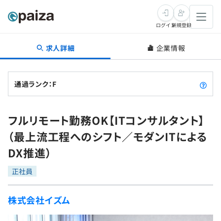
ログイン
新規登録
求人詳細
企業情報
転職・キャリア
未経験転職
求人検索
通過ランク：F
新卒就活
求人検索
インタビュー
フルリモート勤務OK【ITコンサルタント】
学習
求人検索
インタビュー
転職成功ガイド
（最上流工程へのシフト／モダンITによる
本選考
スキルチェック
講座一覧
DX推進）
転職成功ガイド
転職エージェント
ゲーム・マンガ
インターン
プログラミング言語
正社員
問題集
メディア
SQL
4択課題
株式会社イズム
新卒エージェント
paizaとは？
Tech Team Journal
評価結果一覧
ナレッジ