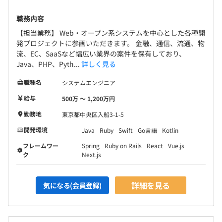
職務内容
【担当業務】 Web・オープン系システムを中心とした各種開
発プロジェクトに参画いただきます。 金融、通信、流通、物
流、EC、SaaSなど幅広い業界の案件を保有しており、
Java、PHP、Pyth...
詳しく見る
職種名
システムエンジニア
給与
500万 〜 1,200万円
勤務地
東京都中央区入船3-1-5
開発環境
Java
Ruby
Swift
Go言語
Kotlin
フレームワー
Spring
Ruby on Rails
React
Vue.js
ク
Next.js
詳細を見る
気になる(会員登録)