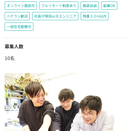
オンライン面談可
フルリモート制度あり
服装自由
副業OK
ベテラン歓迎
社長が現役or元エンジニア
残業３０H以内
一部在宅勤務可
募集人数
10名