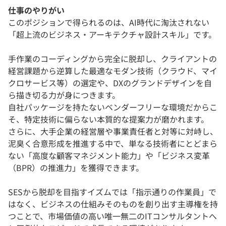
仕事のやりがい
このポジションで得られるのは、AI時代に淘汰されない
「超上流のビジネス・アーキテクチャ設計スキル」です。
手作業のコーディングから完全に脱却し、クライアントの
経営課題から逆算した最適なモダン技術（クラウド、マイ
クロサービス等）の選定や、DXのグランドデザインを自
ら描き切る力が身につきます。
自社パッケージを持たないベンダーフリーな環境だからこ
そ、特定技術に偏らない本質的な提案力が磨かれます。
さらに、大手企業の経営層や事業責任者と対等に対峙し、
泥臭く合意形成を推進する中で、単なる技術者にとどまら
ない「高度な顧客マネジメント能力」や「ビジネス変革
（BPR）の推進力」を獲得できます。
SESから脱却を目指すイズムでは「指示通りの作業員」で
はなく、ビジネスの仕組みそのものを創り出す主導権を持
つことで、市場価値の高い唯一無二のITコンサルタントへ