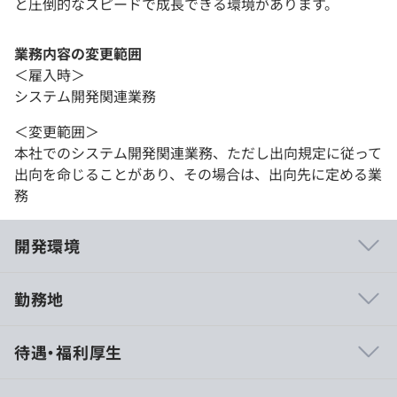
と圧倒的なスピードで成長できる環境があります。
業務内容の変更範囲
＜雇入時＞
システム開発関連業務
＜変更範囲＞
本社でのシステム開発関連業務、ただし出向規定に従って
出向を命じることがあり、その場合は、出向先に定める業
務
開発環境
勤務地
ITエンジニアがキャリアアップできない主な要因として
待遇・福利厚生
・レガシー言語ばかり経験が長い
・メンバー数名といった小規模案件の経験しかない