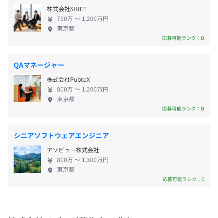
万円、年収中央値560万円 ◎エンジニアとしてレベ
■有給休暇
↓
株式会社SHIFT
ルアップできる評価＆教育制度 社内のエンジニア同
■慶弔休暇
750万 〜 1,200万円
単価65→508万円★据え置き
士で5名ほどのチームを作っているので、経験豊富な
東京都
■特別休暇
↓
先輩エンジニアがマネージャーとして経験の浅いメ
応募可能ランク：D
単価70→508万円★据え置き
ンバーのキャリアプランを一緒に考えます。 現場で
↓
の不安や悩みもエンジニアとしての立場で汲み取
QAマネージャー
単価75→546万円★単価UP
り、営業へ意見を述べてメンバーが働きやすい環境
■交通費支給（月5万円まで）
株式会社PubteX
を整えていくこともマネージャーの役割です。 身近
■時間外手当（超過分を全額支給）
800万 〜 1,200万円
な先輩からもアドバイスをもらいながら成長の糧を
東京都
■役職手当
得られる環境です。 【イズムはこれから、もっと面
応募可能ランク：B
■職能手当
エンジニアの平均年齢は39歳です。
白くなっていきます】 今後は営業組織を拡大し、新
■資格手当
フルリモート63％・ハイブリット27％・フル出社10%で
規顧客の獲得に注力していきます。 これまでどお
■リモートワーク手当（月4000円）
シニアソフトウェアエンジニア
す。
り、2次・3次請けではなく最適なITソリューション
アソビュー株式会社
を提供する経営体制のまま、事業を拡大していく予
800万 〜 1,300万円
定です。 活躍のフィールドが広がる当社の成長の波
東京都
に乗って、あなたも成長していただける環境です。
応募可能ランク：C
■賞与：年2回（7月・12月）