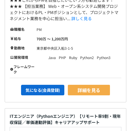
★★★これからPMを目指したいという方も歓迎します！
★★★ 【担当業務】 Web・オープン系システム開発プロジ
ェクトにおけるPL・PMポジションとして、プロジェクトマ
ネジメント業務を中心に担当い...
詳しく見る
職種名
PM
給与
700万 〜 1,200万円
勤務地
東京都中央区入船3-1-5
開発環境
Java
PHP
Ruby
Python2
Python3
フレームワー
ク
詳細を見る
気になる(会員登録)
ITエンジニア（Pythonエンジニア）【リモート率9割・現年
収保証／単価連動評価】キャリアアップサポート