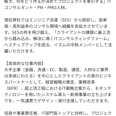
解き、何をどう作るか決めてプロジェクトを牽引する」IT
コンサルタント・PM・PMO人材。
現在弊社ではエンジニア派遣（SES）から脱却し、高単
価・高利益率のコンサル領域へ組織を急拡大させていま
す。SESの枠を飛び越え、「クライアントの課題に最上流
から踏み込み、解決に導くITコンサルティングファーム」
へステップアップを図る、イズムの中核メンバーとして活
躍いただけます。
【具体的な仕事内容】
大手企業（金融、流通・EC、製造、通信、人材など業界
は多岐にわたる）を中心としたクライアントの真のビジネ
スパートナーとして、経営戦略の策定、業務改革
（BPR）、超上流工程におけるIT戦略立案から、モダンテ
クノロジーを用いたシステム導入・新規事業の立ち上げま
でを、一気通貫でデザイン・実行支援していただきます。
役員や事業責任者、IT部門長トップと対峙し、プロジェク