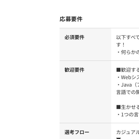
応募要件
必須要件
以下すべ
す！
・何らか
歓迎要件
■歓迎す
・Web
・Java
言語での
■生かせ
・1つの
選考フロー
カジュア