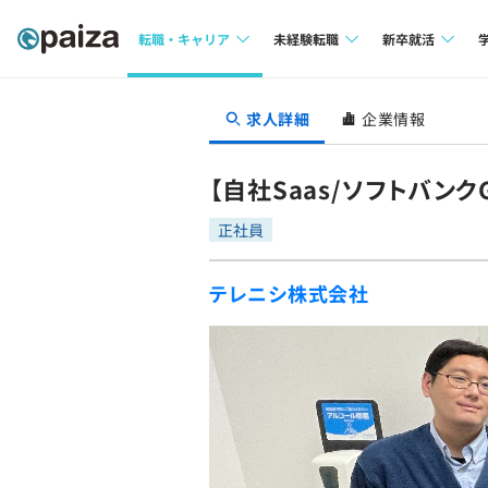
転職・キャリア
未経験転職
新卒就活
求人検索
求人検索
求人検索
求人詳細
企業情報
本選考
インタビュー
インタビュー
インターン
【自社Saas/ソフトバン
転職成功ガイド
転職成功ガイド
正社員
新卒エージェ
転職エージェント
テレニシ株式会社
イベント・セ
インタビュー
就活成功ガイ