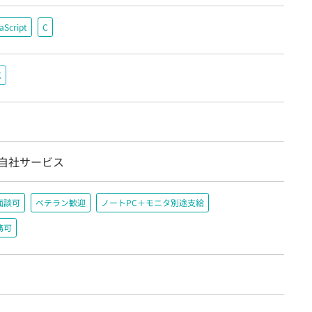
aScript
C
K
/自社サービス
面談可
ベテラン歓迎
ノートPC＋モニタ別途支給
務可