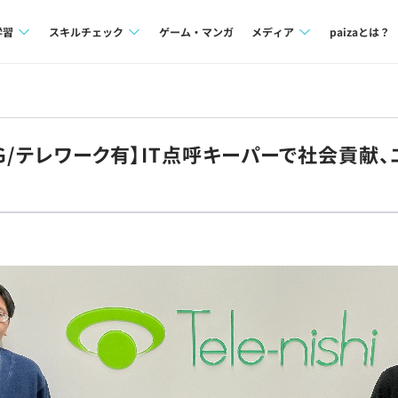
学習
スキルチェック
ゲーム・マンガ
メディア
paizaとは？
講座一覧
プログラミング言語
Tech Team Journal
問題集
SQL
paiza times
クG/テレワーク有】IT点呼キーパーで社会貢献
4択課題
評価結果一覧
note
ント
ナレッジ
再チャレンジ結果一覧
ミナー
リファレンス
プラン
ド
個人向けプラン
法人向けプラン
学校向けプラン