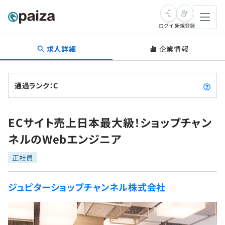
ログイン
新規登録
求人詳細
企業情報
転職・キャリア
未経験転職
求人検索
通過ランク：C
新卒就活
求人検索
インタビュー
ECサイト売上日本最大級！ショップチャン
学習
求人検索
インタビュー
転職成功ガイド
ネルのWebエンジニア
本選考
スキルチェック
講座一覧
転職成功ガイド
転職エージェント
正社員
ゲーム・マンガ
インターン
プログラミング言語
問題集
ジュピターショップチャンネル株式会社
メディア
SQL
4択課題
新卒エージェント
paizaとは？
Tech Team Journal
評価結果一覧
ナレッジ