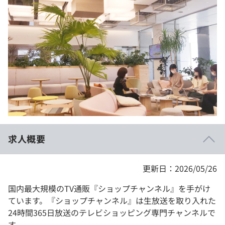
イベント・セミナー
paiza times
再チャレンジ結果一覧
リファレンス
インタビュー
note
就活成功ガイド
プラン
個人向けプラン
法人向けプラン
学校向けプラン
求人概要
契約内容・クーポン
更新日：2026/05/26
国内最大規模のTV通販『ショップチャンネル』を手がけ
ています。『ショップチャンネル』は生放送を取り入れた
24時間365日放送のテレビショッピング専門チャンネルで
す。