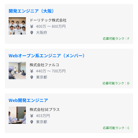
運営に裁量を持って取り組めます！
◆年2回（6月・12月）
開発エンジニア（大阪）
ドーリテック株式会社
400万 〜 800万円
大阪府
応募可能ランク：F
◆年1回
Webオープン系エンジニア（メンバー）
株式会社ファルコ
社会保険完備（健康保険・厚生年金加入・雇用保険・労災
440万 〜 700万円
東京都
保険）
応募可能ランク：D
Web開発エンジニア
無期雇用
株式会社SEプラス
403万円
東京都
応募可能ランク：C