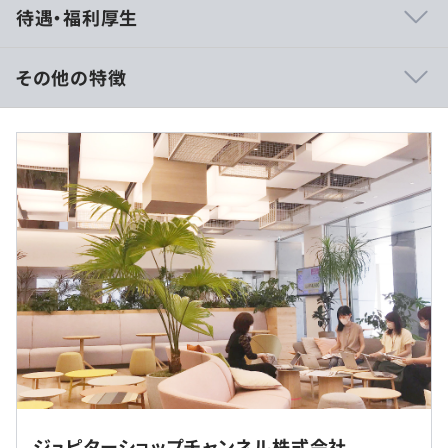
待遇・福利厚生
構成を整えているため、未経験の方でも先端技術に携われ
る機会があります。
自由度が高くスピーディーに開発できる環境です。
その他の特徴
月給：250,000円～437,000円
※時間外残業：残業時間に応じて支給いたします。
◆『ショップチャンネル』
https://www.shopch.jp/
24時間放送、テレビショッピングでお馴染みのショップ
チャンネルの通販サイトです。
◎月間アクセス数：1億3,000万PV程度
（※
想定年収
は年収提示額を保証するものではありません）
◎全社年間売上：1,555億円（うちネット売上の割合が
年々増加傾向）
9：30～17：45（実働7時間15分）
※繁忙期の残業は多くなる場合もあります。
休憩時間：60分
相談の上、ご希望のマシンを支給いたします。
在宅勤務は週2日実施可能です。
平均残業時間：平均10～20時間程度／月
ジュピターショップチャンネル株式会社