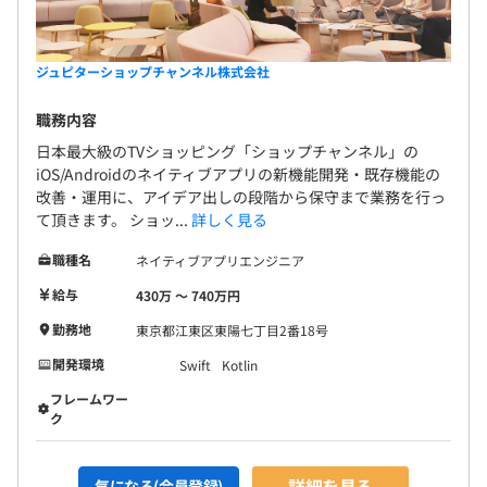
ジュピターショップチャンネル株式会社
職務内容
日本最大級のTVショッピング「ショップチャンネル」の
iOS/Androidのネイティブアプリの新機能開発・既存機能の
改善・運用に、アイデア出しの段階から保守まで業務を行っ
て頂きます。 ショッ...
詳しく見る
職種名
ネイティブアプリエンジニア
給与
430万 〜 740万円
勤務地
東京都江東区東陽七丁目2番18号
開発環境
Swift
Kotlin
フレームワー
ク
詳細を見る
気になる(会員登録)