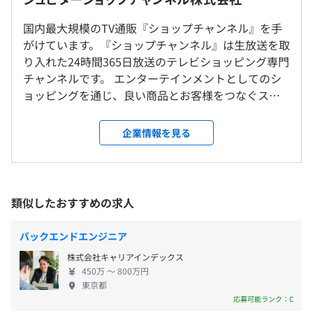
就業場所の変更範囲
国内最大規模のTV通販『ショップチャンネル』を手
＜雇入時＞
アジャイル
がけています。『ショップチャンネル』は生放送を取
東京本社、および自宅
◆年間休日122日（2023年度）
り入れた24時間365日放送のテレビショッピング専門
＜変更範囲＞
・週休2日制
チャンネルです。 エンターテインメントとしてのシ
会社の定める場所（テレワークを行う場所を含む）
・年末年始休暇（12／30～1／3）
ョッピングを通じ、良い商品とお客様をつなぐスト
・有給休暇（入社日に10日付与／以降は就業規則の規定
ーリーをつむぎ出し、多様化するお客様の毎日の暮
に則り付与 最大20日）
受動喫煙防止措置に関する事項
らしに「心おどる、瞬間を。」提供していきます。
企業情報を見る
・慶弔、看護、変災、官公用、特別、ハッピーホリデー
敷地内禁煙
わたしたちは【放送×通信×小売という独自のビジ
など
ネスモデル】を構築したリーディングカンパニーと
して、業界のトップを走り続けています。 販売手段
もテレビをはじめ、インターネット、カタログ、リ
類似したおすすめの求人
東京メトロ「東陽町駅」より徒歩約10分
アル店舗など幅広いです。 小売のほぼ全ての工程を
・通勤手当（弊社通勤手当規程に則り支給）
自社で一貫管理しております。 日本の過半数である
・残業手当
バックエンドエンジニア
3025万世帯に番組を放送し、ファッションからグル
・休日勤務手当
株式会社キャリアインデックス
メまで1週間に紹介する商品数は約500点です。 テレ
・深夜勤務手当
450万 〜 800万円
ビを見て購入したいと実際に行動に移してくださる
東京都
お客様が非常に多く、ECサイトの月間アクセス数は
応募可能ランク：C
最高1億3,000万PVを記録。 巨大なECサイトの開発・