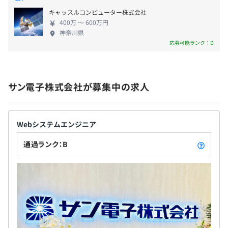
キャッスルコンピューター株式会社
400万 〜 600万円
神奈川県
社会保険完備（健康保険・厚生年金加入・雇用保険・労災
応募可能ランク：D
保険）
サン電子株式会社が募集中の求人
無期雇用
Webシステムエンジニア
通過ランク：B
3ヶ月（条件などの変更はありません）