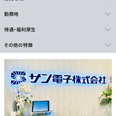
勤務地
企画デザインから組み込み、デバッグまで主制御を除く全
待遇・福利厚生
工程を社内で開発出来る事です。
また開発ツールも自社開発し、商品力だけでなく納期と品
質においても信頼されている事です。
その他の特徴
【基本給】 25万円 ～ 29.5万円 ／ 【賞与込年収】469万円
～554万円
■賃金形態：月給制
先輩からの技術指導のほかに外部セミナーなども取り入れ
■賃金の決定方法：当社規定により決定いたします
ています。
■月給：約 30.8万円 ～ 36.3万円（例：30時間残業した場
本人の希望があれば技術向上のために会社が時間と費用を
合）
積極的に投資しています。
・残業代（想定）：30時間分、58,110円～68,000円
※残業平均時間は30時間程度です
※経験により優遇します
相談の上、ご希望のマシンを支給いたします。