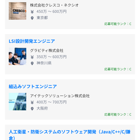
可・平均残業月20h以下など、働きやすい環境を整え
・年末年始休暇
株式会社クレスコ・ネクシオ
ています。職場はアットホームで、仕事ぶりは真面目
・夏季休暇
450万 〜 600万円
で素直な社員が集まっています。素直で真面目なだけ
・GW休暇
東京都
でなく、壁を乗り越えて頑張る力、成功するまでチ
応募可能ランク：C
・年次有給休暇（初年度10日※入社時5日付与）
サン電子：社員数220名
ャレンジする力を兼ね備えている社員が多いのも特
・慶弔休暇
アミューズメント事業部：110名
徴です。中途入社の方も多く、馴染みやすい雰囲気が
など
LSI設計開発エンジニア
技術部・ソフト開発課：8名
あるので、のびのびと自分らしく働くことができま
グラビティ株式会社
す。すべての社員が業務に集中し、安心して働き続け
350万 〜 600万円
ることができるように、さまざまな仕組みや環境づ
神奈川県
くりに力を入れています。
応募可能ランク：C
交通費全額支給、従業員持株会
組込みソフトエンジニア
アイテックソリューション株式会社
賞与：年2回（6月、12月）
400万 〜 700万円
大阪府
応募可能ランク：C
昇給：年1回（4月）
人工衛星・防衛システムのソフトウェア開発（Java/C++/C/鎌
倉）