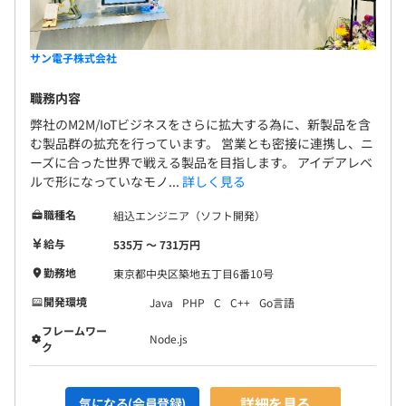
サン電子株式会社
職務内容
弊社のM2M/IoTビジネスをさらに拡大する為に、新製品を含
む製品群の拡充を行っています。 営業とも密接に連携し、ニ
ーズに合った世界で戦える製品を目指します。 アイデアレベ
ルで形になっていなモノ...
詳しく見る
職種名
組込エンジニア（ソフト開発）
給与
535万 〜 731万円
勤務地
東京都中央区築地五丁目6番10号
開発環境
Java
PHP
C
C++
Go言語
フレームワー
Node.js
ク
詳細を見る
気になる(会員登録)