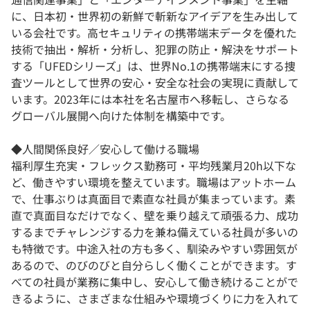
に、日本初・世界初の新鮮で斬新なアイデアを生み出して
いる会社です。高セキュリティの携帯端末データを優れた
技術で抽出・解析・分析し、犯罪の防止・解決をサポート
する「UFEDシリーズ」は、世界No.1の携帯端末にする捜
査ツールとして世界の安心・安全な社会の実現に貢献して
います。2023年には本社を名古屋市へ移転し、さらなる
グローバル展開へ向けた体制を構築中です。
◆人間関係良好／安心して働ける職場
福利厚生充実・フレックス勤務可・平均残業月20h以下な
ど、働きやすい環境を整えています。職場はアットホーム
で、仕事ぶりは真面目で素直な社員が集まっています。素
直で真面目なだけでなく、壁を乗り越えて頑張る力、成功
するまでチャレンジする力を兼ね備えている社員が多いの
も特徴です。中途入社の方も多く、馴染みやすい雰囲気が
あるので、のびのびと自分らしく働くことができます。す
べての社員が業務に集中し、安心して働き続けることがで
きるように、さまざまな仕組みや環境づくりに力を入れて