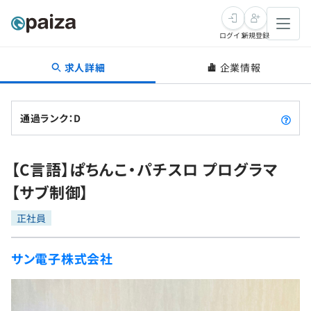
ログイン
新規登録
求人詳細
企業情報
転職・キャリア
未経験転職
求人検索
通過ランク：D
新卒就活
求人検索
インタビュー
【C言語】ぱちんこ・パチスロ プログラマ
学習
求人検索
インタビュー
転職成功ガイド
【サブ制御】
本選考
スキルチェック
講座一覧
転職成功ガイド
転職エージェント
正社員
ゲーム・マンガ
インターン
プログラミング言語
問題集
サン電子株式会社
メディア
SQL
4択課題
新卒エージェント
paizaとは？
Tech Team Journal
評価結果一覧
ナレッジ