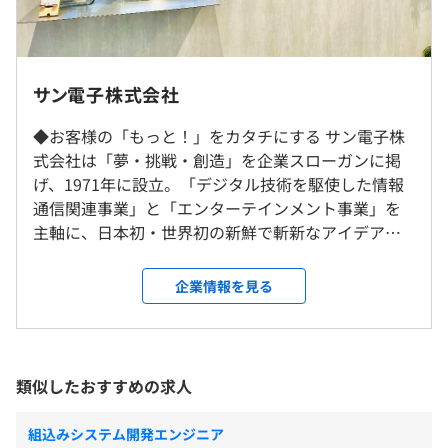
（※
想定年収
は年収提示額を保証するものではありません）
ウォーターフォール
就業場所の変更範囲
サン電子株式会社
＜雇入時＞
◆お客様の「もっと！」をカタチにする サン電子株
江南事業所
式会社は「夢・挑戦・創造」を企業スローガンに掲
＜変更範囲＞
9：00～18：00（実働8時間、昼休憩60分）
げ、1971年に設立。「デジタル技術を駆使した情報
会社の定める事業所
通信関連事業」と「エンターテインメント事業」を
◆フレックス勤務制度あり
主軸に、日本初・世界初の新鮮で斬新なアイデアを
コアタイム（10：00～16：00）
受動喫煙防止措置に関する事項
生み出している会社です。高セキュリティの携帯端末
休憩時間：12:00~13:00
受動喫煙対策 ： 建物内喫煙可能場所あり
台メーカーからのオーダーに答えつつも、商品力の上がる
データを優れた技術で抽出・解析・分析し、犯罪の
企業情報を見る
平均残業時間：30
提案を台メーカーへ積極的に行う開発をしています。
防止・解決をサポートする「UFEDシリーズ」は、世
界No.1の携帯端末にする捜査ツールとして世界の安
心・安全な社会の実現に貢献しています。2023年に
名鉄江南駅
は本社を名古屋市へ移転し、さらなるグローバル展
類似したおすすめの求人
《年間休日123日》
エンジニアの担う役割や成果の大きさにより評価に差をつ
開へ向けた体制を構築中です。 ◆人間関係良好／安
・週休2日制（土日）
け、優秀な方が能力に応じた対価が得られるよう配慮して
心して働ける職場 福利厚生充実・フレックス勤務
・祝日
組込みシステム開発エンジニア
評価しています。