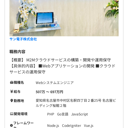
サン電子株式会社
職務内容
【概要】 M2Mクラウドサービスの構築・開発や運用保守
【具体的内容】 ■Webアプリケーションの開発 ■クラウド
サービスの運用保守
職種名
Webシステムエンジニア
給与
507万 〜 697万円
愛知県名古屋市中村区名駅四丁目２番25号 名古屋ビ
勤務地
ルディング桜館２階
開発環境
PHP
Go言語
JavaScript
フレームワー
Node.js
CodeIgniter
Vue.js
ク