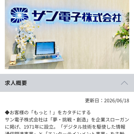
イベント・セミナー
paiza times
再チャレンジ結果一覧
リファレンス
インタビュー
note
就活成功ガイド
プラン
個人向けプラン
法人向けプラン
学校向けプラン
求人概要
契約内容・クーポン
更新日：2026/06/18
◆お客様の「もっと！」をカタチにする
サン電子株式会社は「夢・挑戦・創造」を企業スローガン
に掲げ、1971年に設立。「デジタル技術を駆使した情報
通信関連事業」と「エンターテインメント事業」を主軸