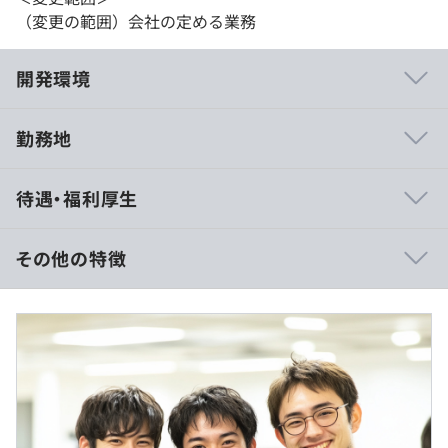
（変更の範囲）会社の定める業務
開発環境
勤務地
■成長と仕事の関係性を大切にする社風
待遇・福利厚生
成長するためには「どのような仕事に取り組むか」が最も
重要だと考えています。
本人とじっくり話す機会を設け、どのような仕事をし、成
その他の特徴
長するのかについてプランを一緒に考えるようにしていま
す。
【月給制】
しっかりと対話をする機会を設けることで、相互の理解を
月給：239,167円～424,667円（一律手当含む）
深め仕事において有意義な時間を過ごすようにしていま
基本給：196,160円～324,812円
す。
固定残業代：32,320円～57,389円（20時間分、超過分は
別途支給）
■成果とプロセス、どちらも重視した評価体制
常駐手当：10,687円～42,466円
評価は、成果とプロセスの両面で行います。