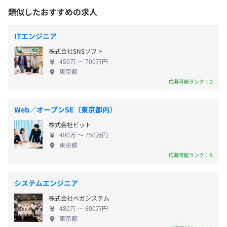
援
ルディングス株式会社や株式会社リクルートホール
岡
9:30 〜 18:30（就業先によります）
類似したおすすめの求人
環境・スキル：AWS設計・構築、JavaScript
ディングスなど、幅広いお取引先様からお声掛けい
（※転勤なし、希望拠点に100%配属）
休憩時間：休憩60分 ※プロジェクトにより異なる
その他：技術調査、プリセールス、要件定義、設計、構
ただいており、スキルや経験、志向に合わせたプロ
平均残業時間：平均15時間／月 （※超過分は別途支
ITエンジニア
築、テスト、リリースまで一連の業務支援
ジェクトをご提案可能です。 昨今はリモートと出社
給）
受動喫煙防止措置に関する事項
株式会社SNSソフト
のハイブリッドのような勤務体制やフルリモートも
・従業員に対する受動喫煙対策：あり
■案件名：位置情報ビッグデータWEBサービス開発
450万 〜 700万円
多く、以前よりも働きやすい環境が整いつつありま
東京都
・対策内容：敷地内禁煙（喫煙場所あり）
環境・スキル：React、AWS、mapbox
す。 【働きたいIT企業No.1を目指して】 代表の末光
応募可能ランク：D
※プロジェクト先に準ずる
その他：フロントエンドの設計・開発
は、起業する前は常駐支援の開発を行うエンジニア
・年間休日125日以上（実績）
等
でした。 i-modeの海外展開支援や大規模トレーディ
・完全週休2日制（土・日曜）
Web／オープンSE（東京都内）
ングシステムの開発などに携わり、海外のエンジニ
・祝日
株式会社ビット
アへの評価や熱意をもって仕事に取り組む面白さに
※プロジェクトにより異なります。
400万 〜 750万円
触れてきました。 そのため、エンジニアが安心して
東京都
■代表の末光は起業する前は、常駐支援での開発を行うエ
成長できる環境を整えたいという強い考えを持ち、
応募可能ランク：B
・夏季休暇／年末年始
ンジニアとして働いていました。
キャリアアップの福利厚生に力を入れています。
・年次有給休暇
そのため、エンジニアが成長できる環境を整えたいと考え
・慶弔休暇
ており、教育に関する福利厚生には特に力を入れていま
システムエンジニア
・育児休暇
す。
株式会社ベガシステム
・産前産後休
480万 〜 600万円
・介護休暇 等
東京都
＜福利厚生の一部＞