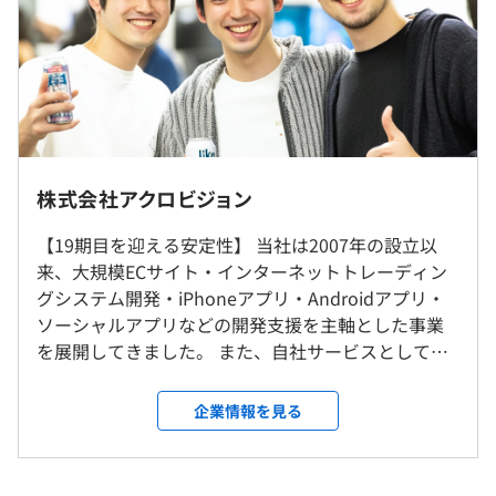
極端な成果主義というわけではなく、安定の要素も取り入
・昇給：年1～2回（人事考課による）
れた成果と安定のハイブリッドになっています。
・賞与：年2回
・試用期間：3ヶ月（条件変更なし）
・契約社員期間の定め：3~6ヶ月（条件変更なし）
※契約社員の場合は3～6ヶ月後に正社員登要あり（実
績：問題がなければほぼ100％登要）
■案件名：医療施設予約サイトのサーバーサイド開発、保
・入社拠点は希望を１００％反映
守
・勤務先はクライアント先となります。
株式会社アクロビジョン
※スキルや経験を考慮の上、当社賃金規定により決定しま
環境・スキル：PHP、SQL、HTML＋CSS、Javascript、
・自宅からの距離等も考慮の上決定致します。
す
Linux、AWS
・転勤はございません。（家庭の事情などで相談は可能で
【19期目を迎える安定性】 当社は2007年の設立以
※固定残業時間を超える時間外労働、休日労働、深夜労働
その他：ポータルサイトシステム管理画面の開発、基本設
ございます）
来、大規模ECサイト・インターネットトレーディン
については割増賃金（残業代）を追加で支給します
計〜実装・テスト
グシステム開発・iPhoneアプリ・Androidアプリ・
ソーシャルアプリなどの開発支援を主軸とした事業
就業場所の変更範囲
■案件名：既存アプリiOS/Androidアプリの機能追加
を展開してきました。 また、自社サービスとしてエ
＜雇入時＞
環境・スキル：iOS/Android React Native、GO Lang、
ンジニアに特化した求人サイト「IT求人ナビ」の開
（雇入れ直後）弊社指定場所及び労働者の自宅
JavaScript、Swift
発・運用も手掛けています。 【自身に合うプロジェ
＜変更範囲＞
企業情報を見る
その他：要件定義/基本設計などの上流工程業務
（※
想定年収
は年収提示額を保証するものではありません）
クトにジョイン】 弊社は業務委託を中心としたビジ
（変更の範囲）常駐先、事業所及びテレワークを行う場所
ネス展開をしており、ご提案可能な案件の種類は上
■案件名：オンプレミス環境からクラウド環境への移行支
流から下流まで様々です。 GMOフィナンシャルホー
拠点：札幌／仙台／東京／名古屋／大阪／広島／岡山／福