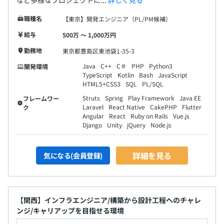
など多様なプロジェクトに...
詳しく見る
職種名
【東京】開発エンジニア（PL/PM候補）
給与
500万 〜 1,000万円
勤務地
東京都豊島区東池袋1-35-3
Java
C++
C＃
PHP
Python3
開発環境
TypeScript
Kotlin
Bash
JavaScript
HTML5+CSS3
SQL
PL/SQL
Struts
Spring
Play Framework
Java EE
フレームワー
Laravel
React Native
CakePHP
Flutter
ク
Angular
React
Ruby on Rails
Vue.js
Django
Unity
jQuery
Node.js
詳細を見る
気になる(会員登録)
【関西】インフラエンジニア/構築から設計工程へのチャレ
ンジ/キャリアップを目指せる環境