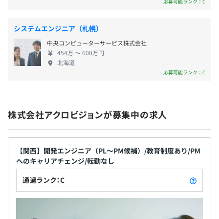
応募可能ランク：C
・月200時間以上の稼働制限あり
・書籍の購入補助制度：3ヶ月15,000円まで会社負担
・資格取得補助制度：受験料負担（最大4万円まで）・お
祝い金支給（最大15万円）
システムエンジニア（札幌）
・Ｅラーニング・セミナー受け放題
中央コンピューターサービス株式会社
・常駐（稼働）手当
・勉強会（月1テーマを決めて、興味をもった方は参加可
454万 〜 600万円
・残業手当
能）
北海道
応募可能ランク：C
・通勤手当（月35000円まで）
オンライン勉強会など部活動も盛んです。
・子ども手当
・在宅手当 など
株式会社アクロビジョンが募集中の求人
業務により必要なスペックのPC相談可能
賞与あり（年２回）
【関西】開発エンジニア（PL～PM候補）/教育制度あり/PM
へのキャリアチェンジ/転勤なし
通過ランク：C
プロジェクトごとに選択、オブジェクト指向、ウォーター
昇給あり（年2回のチャンス）
フォール、アジャイル