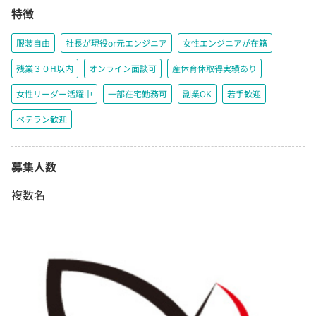
特徴
服装自由
社長が現役or元エンジニア
女性エンジニアが在籍
残業３０H以内
オンライン面談可
産休育休取得実績あり
女性リーダー活躍中
一部在宅勤務可
副業OK
若手歓迎
ベテラン歓迎
募集人数
複数名