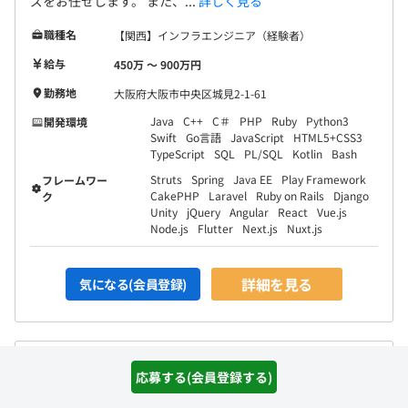
ズをお任せします。 また、...
詳しく見る
職種名
【関西】インフラエンジニア（経験者）
給与
450万 〜 900万円
勤務地
大阪府大阪市中央区城見2-1-61
Java
C++
C＃
PHP
Ruby
Python3
開発環境
Swift
Go言語
JavaScript
HTML5+CSS3
TypeScript
SQL
PL/SQL
Kotlin
Bash
Struts
Spring
Java EE
Play Framework
フレームワー
CakePHP
Laravel
Ruby on Rails
Django
ク
Unity
jQuery
Angular
React
Vue.js
Node.js
Flutter
Next.js
Nuxt.js
詳細を見る
気になる(会員登録)
【福岡】インフラエンジニア/構築から設計工程へのチャレ
応募する(会員登録する)
ンジ/キャリアップを目指せる環境/転勤なし