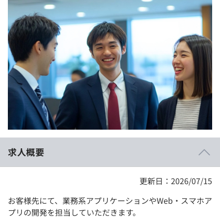
イベント・セミナー
paiza times
再チャレンジ結果一覧
リファレンス
インタビュー
note
就活成功ガイド
プラン
個人向けプラン
法人向けプラン
学校向けプラン
求人概要
契約内容・クーポン
更新日：2026/07/15
お客様先にて、業務系アプリケーションやWeb・スマホア
プリの開発を担当していただきます。