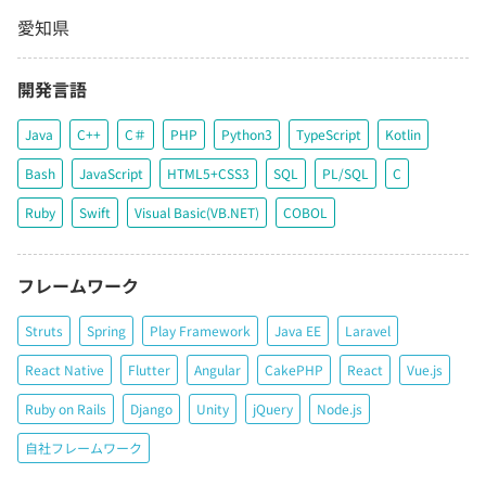
愛知県
開発言語
Java
C++
C＃
PHP
Python3
TypeScript
Kotlin
Bash
JavaScript
HTML5+CSS3
SQL
PL/SQL
C
Ruby
Swift
Visual Basic(VB.NET)
COBOL
フレームワーク
Struts
Spring
Play Framework
Java EE
Laravel
React Native
Flutter
Angular
CakePHP
React
Vue.js
Ruby on Rails
Django
Unity
jQuery
Node.js
自社フレームワーク