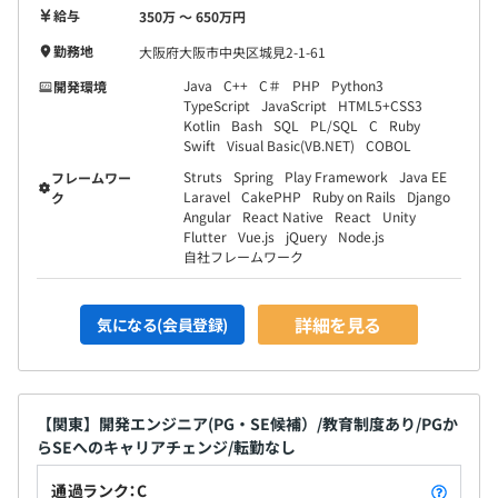
現在は、エンジニアを数十名部下に持ち、次世代リーダー
給与
350万 〜 650万円
の育成にも注力しています。
勤務地
大阪府大阪市中央区城見2-1-61
Java
C++
C＃
PHP
Python3
開発環境
TypeScript
JavaScript
HTML5+CSS3
Kotlin
Bash
SQL
PL/SQL
C
Ruby
拠点、プロジェクトにより異なります。
Swift
Visual Basic(VB.NET)
COBOL
Struts
Spring
Play Framework
Java EE
フレームワー
Laravel
CakePHP
Ruby on Rails
Django
ク
Angular
React Native
React
Unity
Flutter
Vue.js
jQuery
Node.js
自社フレームワーク
詳細を見る
気になる(会員登録)
【関東】開発エンジニア(PG・SE候補）/教育制度あり/PGか
らSEへのキャリアチェンジ/転勤なし
通過ランク：C