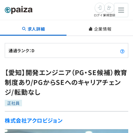
ログイン
新規登録
求人詳細
企業情報
転職・キャリア
未経験転職
求人検索
通過ランク：D
新卒就活
求人検索
インタビュー
【愛知】開発エンジニア（PG・SE候補）教育
学習
求人検索
インタビュー
転職成功ガイド
制度あり/PGからSEへのキャリアチェン
本選考
スキルチェック
講座一覧
ジ/転勤なし
転職成功ガイド
転職エージェント
ゲーム・マンガ
インターン
プログラミング言語
正社員
問題集
メディア
SQL
4択課題
株式会社アクロビジョン
新卒エージェント
paizaとは？
Tech Team Journal
評価結果一覧
ナレッジ