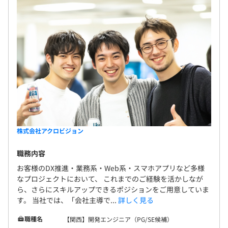
新卒でＩＴ系の会社に就職後、i-modeの海外展開プロジ
ェクトに参画し、
フランスやイタリア、ギリシャ、オーストラリアなどで開
発を行う。
29歳の時にアクロビジョンを設立。
現在は、社長業と並行して自ら社内システムの開発や新規
事業のシステム開発も手掛ける。
【エンジニアマネージャー】38歳、女性
製薬会社で使用するシステム開発・運用のプロジェクトマ
ネージャーとしてオフショアの海外開発チームと顧客との
株式会社アクロビジョン
折衝・進捗管理などを担当。
職務内容
現在は、エンジニアを数十名部下に持ち、ITソリューショ
ン部の組織体制の構築にもあたっています。
お客様のDX推進・業務系・Web系・スマホアプリなど多様
なプロジェクトにおいて、 これまでのご経験を活かしなが
ら、さらにスキルアップできるポジションをご用意していま
【エンジニアマネージャー】43歳、男性
す。 当社では、「会社主導で...
詳しく見る
ビッグデータ分析基盤の新規構築案件にて、データ分析エ
ンジニアとして活躍。
職種名
【関西】開発エンジニア（PG/SE候補）