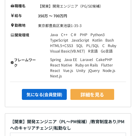
職種名
【関東】開発エンジニア（PG/SE候補）
給与
350万 〜 700万円
勤務地
東京都豊島区東池袋1-35-3
Java
C++
C＃
PHP
Python3
開発環境
TypeScript
JavaScript
Kotlin
Bash
HTML5+CSS3
SQL
PL/SQL
C
Ruby
Visual Basic(VB.NET)
R言語
Go言語
Spring
Java EE
Laravel
CakePHP
フレームワー
React Native
Ruby on Rails
Flutter
ク
React
Vue.js
Unity
jQuery
Node.js
Next.js
詳細を見る
気になる(会員登録)
【関東】開発エンジニア（PL～PM候補）/教育制度あり/PM
へのキャリアチェンジ/転勤なし