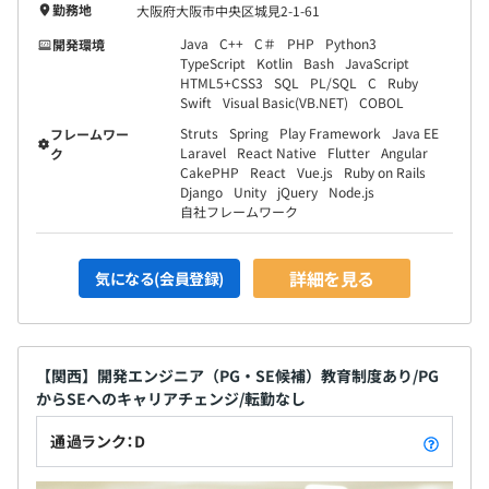
ートに回答頂いており、その内容も評価に反映しておりま
勤務地
大阪府大阪市中央区城見2-1-61
す。
Java
C++
C＃
PHP
Python3
開発環境
◆社員メンバーには月報を毎月提出してもらい、その内容
TypeScript
Kotlin
Bash
JavaScript
HTML5+CSS3
SQL
PL/SQL
C
Ruby
で業務の進行度合いのチェックや悩み・不安の早期キャッ
Swift
Visual Basic(VB.NET)
COBOL
チアップも行っております。
Struts
Spring
Play Framework
Java EE
フレームワー
Laravel
React Native
Flutter
Angular
ク
CakePHP
React
Vue.js
Ruby on Rails
Django
Unity
jQuery
Node.js
自社フレームワーク
詳細を見る
気になる(会員登録)
常駐先により異なりますが、社員は目標に向かって必死に
努力する社員が多くいます。
【関西】開発エンジニア（PG・SE候補）教育制度あり/PG
クライアント先に常駐していても、「自分に何が足りない
からSEへのキャリアチェンジ/転勤なし
のか」という事を常に考え自己学習をしている社員と一緒
に働くことになります。
通過ランク：D
【代表取締役社長／エンジニア】