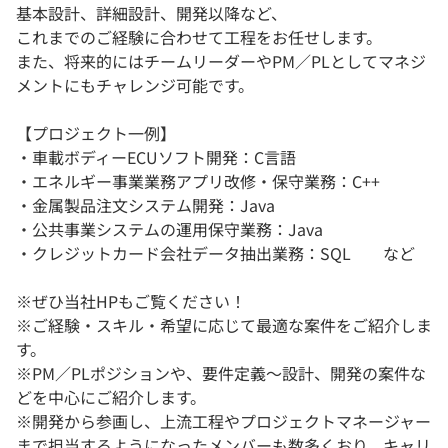
基本設計、詳細設計、開発以降など、
これまでのご経験に合わせて工程をお任せします。
また、将来的にはチームリーダーやPM／PLとしてマネジ
メントにもチャレンジ可能です。
【プロジェクト一例】
・車載ボディーECUソフト開発：C言語
・エネルギー事業業務アプリ改修・保守業務：C++
・金属製品注文システム開発：Java
・公共事業システムの運用保守業務：Java
・クレジットカード会社データ抽出業務：SQL など
※ぜひ当社HPもご覧ください！
※ご経験・スキル・希望に応じて最適な案件をご紹介しま
す。
※PM／PLポジションや、要件定義～設計、開発の案件な
どを中心にご紹介します。
※開発から参画し、上流工程やプロジェクトマネージャー
まで担当するようになったメンバーも数多くおり、キャリ