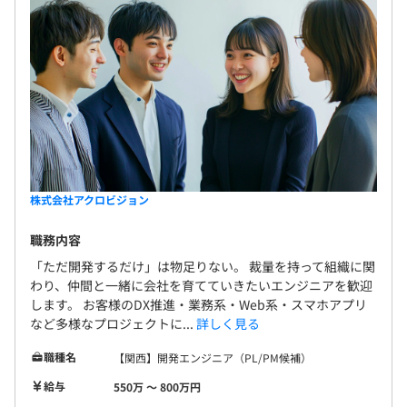
社会保険完備
Docker、Terraform、AWS CloudFormation、Ansible、
定期健康診断あり
VMware vSphere
無期雇用
BigQuery、Amazon Athena、Amazon Redshift、
Dataflow
株式会社アクロビジョン
試用期間 3 ヶ月（条件の変更なし）
職務内容
「ただ開発するだけ」は物足りない。 裁量を持って組織に関
わり、仲間と一緒に会社を育てていきたいエンジニアを歓迎
します。 お客様のDX推進・業務系・Web系・スマホアプリ
など多様なプロジェクトに...
詳しく見る
職種名
【関西】開発エンジニア（PL/PM候補）
給与
550万 〜 800万円
◆定期的にクライアントへ「お客様満足度評価」のアンケ