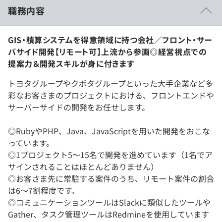
職務内容
GIS・積算システムを得意領域に持つ会社／フロント・サー
バサイド開発【リモート可】上流から参画◎経営視点での
提案力＆開発スキルが身に付きます
トヨタグループやクボタグループといった大手企業など多
彩なお客さまのプロジェクトにおける、フロントエンドや
サーバーサイドの開発をお任せします。
◎RubyやPHP、Java、JavaScriptを用いた開発をおこな
っています。
◎1プロジェクト5～15名で開発を進めています（1名でア
サインされることはほとんどありません）
◎お客さま先に常駐する案件のうち、リモート案件の割合
は6～7割程度です。
◎コミュニケーションツールはSlackに類似したツールや
Gather、タスク管理ツールはRedmineを使用しています