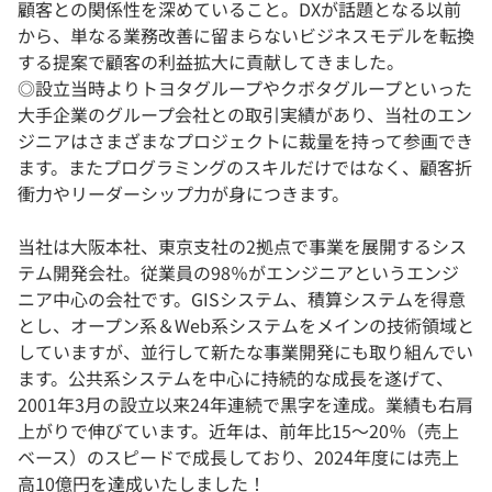
顧客との関係性を深めていること。DXが話題となる以前
から、単なる業務改善に留まらないビジネスモデルを転換
する提案で顧客の利益拡大に貢献してきました。
◎設立当時よりトヨタグループやクボタグループといった
大手企業のグループ会社との取引実績があり、当社のエン
ジニアはさまざまなプロジェクトに裁量を持って参画でき
ます。またプログラミングのスキルだけではなく、顧客折
衝力やリーダーシップ力が身につきます。
当社は大阪本社、東京支社の2拠点で事業を展開するシス
テム開発会社。従業員の98％がエンジニアというエンジ
ニア中心の会社です。GISシステム、積算システムを得意
とし、オープン系＆Web系システムをメインの技術領域と
していますが、並行して新たな事業開発にも取り組んでい
ます。公共系システムを中心に持続的な成長を遂げて、
2001年3月の設立以来24年連続で黒字を達成。業績も右肩
上がりで伸びています。近年は、前年比15～20％（売上
ベース）のスピードで成長しており、2024年度には売上
高10億円を達成いたしました！