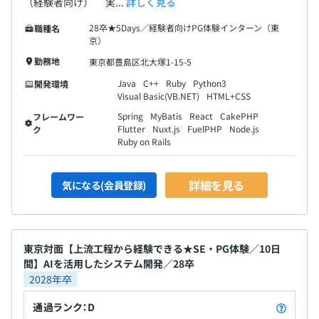
（経験者向け） 実...
詳しく見る
28卒★5Days／経験者向けPG体験インターン（東
職種名
京）
勤務地
東京都豊島区北大塚1-15-5
Java
C++
Ruby
Python3
開発環境
Visual Basic(VB.NET)
HTML+CSS
Spring
MyBatis
React
CakePHP
フレームワー
Flutter
Nuxt.js
FuelPHP
Node.js
ク
Ruby on Rails
詳細を見る
気になる(会員登録)
東京対面【上流工程から経験できる★SE・PG体験／10日
間】AIを活用したシステム開発／28卒
2028年卒
通過ランク：D