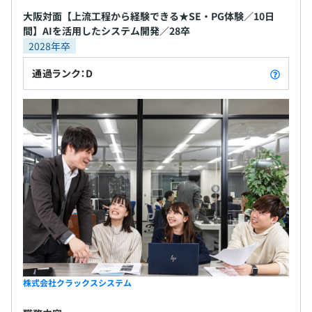
大阪対面【上流工程から経験できる★SE・PG体験／10日
大阪開発部：約130名
間】AIを活用したシステム開発／28卒
東京開発部：約30名
2028年卒
3ヶ月（労働条件の変更はなし）
通過ランク：D
株式会社クラックスシステム