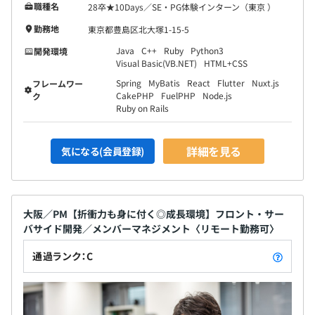
職種名
28卒★10Days／SE・PG体験インターン（東京 ）
勤務地
東京都豊島区北大塚1-15-5
Java
C++
Ruby
Python3
開発環境
Visual Basic(VB.NET)
HTML+CSS
Spring
MyBatis
React
Flutter
Nuxt.js
フレームワー
CakePHP
FuelPHP
Node.js
ク
Ruby on Rails
詳細を見る
気になる(会員登録)
大阪／PM【折衝力も身に付く◎成長環境】フロント・サー
バサイド開発／メンバーマネジメント〈リモート勤務可〉
通過ランク：C