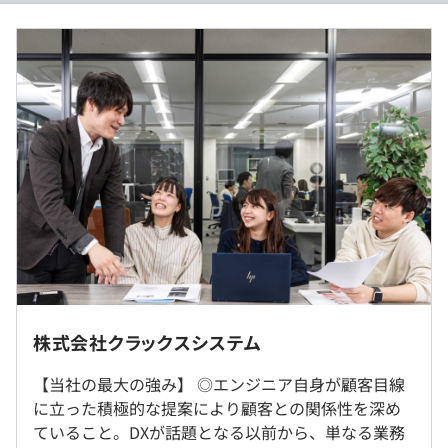
自治体向け申請書管理・台帳管理システム(TypeScript、
■賃金形態：月給制
Python)
■賃金の決定方法：当社規定により決定
販売管理システム開発 (VB.NET、C#.NET)
■月給：220,000円～300,000円
文書管理システム開発 (VB.NET、C#.NET、ASP.NET)
■基本給：220,000円～
空港舗装点検システム (VB.NET)
ストックマネジメントシステム (C#.NET)
自治体向け上下水道管理GISシステム(VB.NET)
自治体向け固定資産管理GISシステム(VB.NET)
自治体向け道路情報GISシステム(C#.NET)
（※
想定年収
は年収提示額を保証するものではありません）
各種GISシステム用データ生産
自治体向け水道工事積算CADシステム開発・データ生産・
保守(VB.NET)
9:30〜18:30
鉄道会社向け工事積算システム、事業計画システム開発・
休憩時間：12:00～13:00（休憩60分）
保守(VB.NET)
大阪拠点もしくはお客さま先での勤務となります。
株式会社クラックスシステム
平均残業時間：平均20.7時間 ※2022年7～9月における1
実行予算管理システム開発(C#.NET)
ヶ月あたり平均
電力会社向け工事積算システム開発・保守(VB.NET)
【当社の最大の強み】 ◎エンジニア自身が顧客目線
就業場所の変更範囲
に立った積極的な提案により顧客との関係性を深め
＜雇入時＞
ていること。DXが話題となる以前から、単なる業務
大阪本社