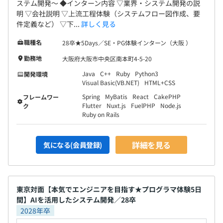
ステム開発〜 ◆インターン内容 ▽業界・システム開発の説
明 ▽会社説明 ▽上流工程体験（システムフロー図作成、要
件定義など） ▽下...
詳しく見る
職種名
28卒★5Days／SE・PG体験インターン（大阪 ）
勤務地
大阪府大阪市中央区南本町4-5-20
Java
C++
Ruby
Python3
開発環境
Visual Basic(VB.NET)
HTML+CSS
Spring
MyBatis
React
CakePHP
フレームワー
Flutter
Nuxt.js
FuelPHP
Node.js
ク
Ruby on Rails
詳細を見る
気になる(会員登録)
東京対面【本気でエンジニアを目指す★プログラマ体験5日
間】AIを活用したシステム開発／28卒
2028年卒