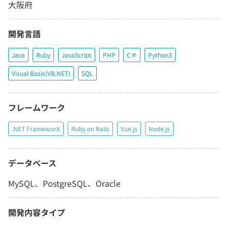
大阪府
開発言語
Java
Ruby
JavaScript
PHP
C＃
Python3
Visual Basic(VB.NET)
SQL
フレームワーク
.NET Framework
Ruby on Rails
Vue.js
Node.js
データベース
MySQL、PostgreSQL、Oracle
開発内容タイプ