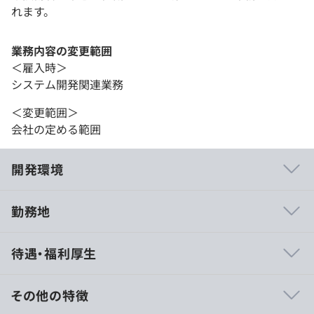
れます。
業務内容の変更範囲
＜雇入時＞
システム開発関連業務
＜変更範囲＞
会社の定める範囲
開発環境
勤務地
EC多店舗展開用 在庫管理・販売管理ASP開発(Ruby on
待遇・福利厚生
Rails、TypeScript(Vue.js))
Shopify API連携、アプリ開発 (Ruby on Rails、
JavaScript)
その他の特徴
賃貸管理業務システム(Java(Spring)、JavaScript)