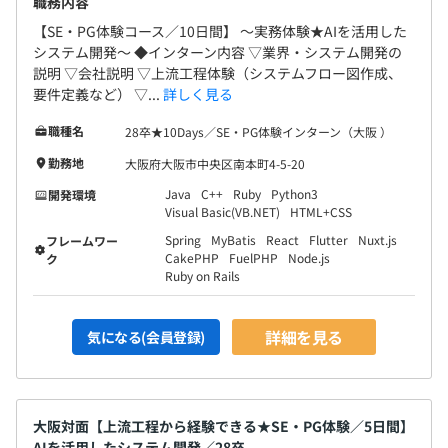
職務内容
【SE・PG体験コース／10日間】 〜実務体験★AIを活用した
システム開発〜 ◆インターン内容 ▽業界・システム開発の
説明 ▽会社説明 ▽上流工程体験（システムフロー図作成、
要件定義など） ▽...
詳しく見る
職種名
28卒★10Days／SE・PG体験インターン（大阪 ）
勤務地
大阪府大阪市中央区南本町4-5-20
Java
C++
Ruby
Python3
開発環境
Visual Basic(VB.NET)
HTML+CSS
Spring
MyBatis
React
Flutter
Nuxt.js
フレームワー
CakePHP
FuelPHP
Node.js
ク
Ruby on Rails
詳細を見る
気になる(会員登録)
大阪対面【上流工程から経験できる★SE・PG体験／5日間】
AIを活用したシステム開発／28卒