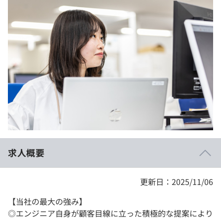
イベント・セミナー
paiza times
再チャレンジ結果一覧
リファレンス
インタビュー
note
就活成功ガイド
プラン
個人向けプラン
法人向けプラン
学校向けプラン
求人概要
契約内容・クーポン
更新日：2025/11/06
【当社の最大の強み】
◎エンジニア自身が顧客目線に立った積極的な提案により