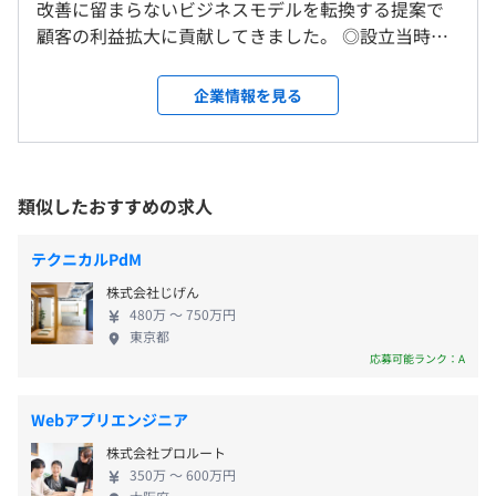
改善に留まらないビジネスモデルを転換する提案で
＜変更範囲＞
■週休2日（土日祝）
■勉強会の開催
顧客の利益拡大に貢献してきました。 ◎設立当時よ
会社の定める場所
※月1回の土曜出社の可能性あり
・GISや積算システムをはじめ、業務知識を深める勉強会
りトヨタグループやクボタグループといった大手企
■年末年始
を実施しています
業のグループ会社との取引実績があり、当社のエン
企業情報を見る
■有給休暇（入社時に特別有給付与）
受動喫煙防止措置に関する事項
・エンジニアとしての総合力を身につけるため、ヒアリン
ジニアはさまざまなプロジェクトに裁量を持って参
■慶弔休暇
敷地内禁煙
グやプレゼン、リーダーシップに関するワークショップを
画できます。またプログラミングのスキルだけではな
■介護休暇
行っています
く、顧客折衝力やリーダーシップ力が身につきます。
■特別休暇
■研修制度（各種技術研修、各種業務分野研修、階層別研
当社は大阪本社、東京支社の2拠点で事業を展開する
類似したおすすめの求人
■産前産後・育児休暇（取得・復職実績有）
修、管理職研修等）
システム開発会社。従業員の98％がエンジニアとい
※連休の取得も可能
■メンター制度
うエンジニア中心の会社です。GISシステム、積算シ
テクニカルPdM
■資格褒賞金
ステムを得意とし、オープン系＆Web系システムを
株式会社じげん
メインの技術領域としていますが、並行して新たな
480万 〜 750万円
事業開発にも取り組んでいます。公共系システムを中
東京都
■交通費全額支給
心に持続的な成長を遂げて、2001年3月の設立以来24
応募可能ランク：A
■残業手当100％支給
プロジェクトごとに選択、オブジェクト指向、ウォーター
年連続で黒字を達成。業績も右肩上がりで伸びてい
■出張手当
フォール
ます。近年は、前年比15～20％（売上ベース）のス
■役職手当
Webアプリエンジニア
ピードで成長しており、2024年度には売上高10億円
■職能手当
株式会社プロルート
を達成いたしました！ 【働く環境】 従業員の98％が
■資格褒賞金
350万 〜 600万円
エンジニアで、エンジニアを中心とした会社づくり