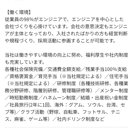
【働く環境】
従業員の98％がエンジニアで、エンジニアを中心とした
会社づくりを心掛けています。会社の意思決定もエンジニ
アが主体となっており、入社されたばかりの方も経営判断
や規程づくり、採用活動に参画することが可能です。
当社は働きやすい環境の向上に努め、福利厚生や社内制度
も充実しています。
各種社会保険完備／交通費全額支給／残業手当100％支給
／資格褒賞金／育児手当（※当社規定による）／住宅手当
（※当社規定による）／研修制度（各種技術研修、各種業
務分野研修、階層別研修、管理職研修等）／メンター制度
／時短勤務制度／ハネムーン制度／結婚・出産祝い金制度
／社員旅行(2年に1回、海外：グアム、ソウル、台湾、セ
ブ等)／クラブ活動（野球、自転車、フットサル、テニ
ス、麻雀、ゲーム等）／社内ドリンク制度など