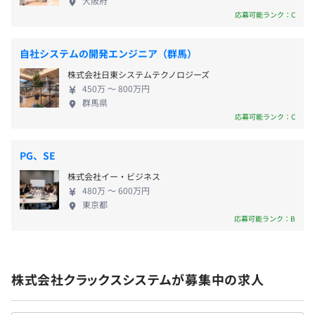
■育児手当（※当社規定によります）
大阪府
を心掛けています。会社の意思決定もエンジニアが主
応募可能ランク：C
■住宅手当（※当社規定によります）
体となっており、入社されたばかりの方も経営判断
■結婚・出産祝い金制度
や規程づくり、採用活動に参画することが可能です。
自社システムの開発エンジニア（群馬）
当社は働きやすい環境の向上に努め、福利厚生や社
「全員経営」を掲げており、「こんなことをやりたい、こ
株式会社日東システムテクノロジーズ
内制度も充実しています。 各種社会保険完備／交通
ういう部分をこうしたい」という意見があれば、自分たち
450万 〜 800万円
費全額支給／残業手当100％支給／資格褒賞金／育児
賞与2回（10月・3月）
群馬県
で変えたりつくったりすることがしやすい環境です。
手当（※当社規定による）／住宅手当（※当社規定
応募可能ランク：C
による）／研修制度（各種技術研修、各種業務分野
研修、階層別研修、管理職研修等）／メンター制度
PG、SE
／時短勤務制度／ハネムーン制度／結婚・出産祝い
年2回（4月および10月）
■半期に1回の全社キックオフでは、目標や実績を共有し
株式会社イー・ビジネス
金制度／社員旅行(2年に1回、海外：グアム、ソウ
ています
480万 〜 600万円
ル、台湾、セブ等)／クラブ活動（野球、自転車、フ
東京都
■表彰制度
ットサル、テニス、麻雀、ゲーム等）／社内ドリン
応募可能ランク：B
■自身で立てた目標に対して、進捗や実績を評価する
ク制度など
各種社会保険完備
MBOを導入しています
■全員経営ポイント制度（全員経営に貢献してくれた方に
ボーナスを進呈）
株式会社クラックスシステムが募集中の求人
無期雇用