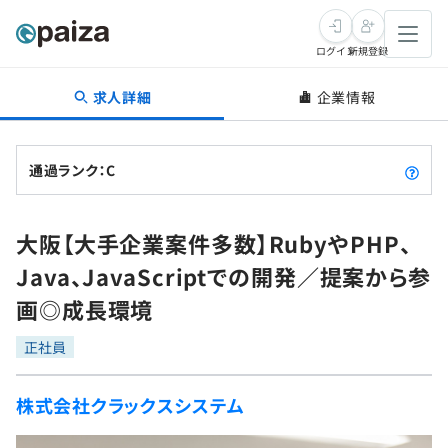
ログイン
新規登録
求人詳細
企業情報
転職・キャリア
未経験転職
求人検索
通過ランク：C
新卒就活
求人検索
インタビュー
大阪【大手企業案件多数】RubyやPHP、
学習
求人検索
インタビュー
転職成功ガイド
Java、JavaScriptでの開発／提案から参
本選考
スキルチェック
講座一覧
画◎成長環境
転職成功ガイド
転職エージェント
ゲーム・マンガ
インターン
プログラミング言語
正社員
問題集
メディア
SQL
4択課題
株式会社クラックスシステム
新卒エージェント
paizaとは？
Tech Team Journal
評価結果一覧
ナレッジ