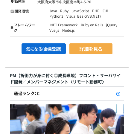
勤務地
大阪府大阪市中央区南本町4-5-20
Java
Ruby
JavaScript
PHP
C＃
開発環境
Python3
Visual Basic(VB.NET)
フレームワー
.NET Framework
Ruby on Rails
jQuery
ク
Vue.js
Node.js
詳細を見る
気になる(会員登録)
PM【折衝力が身に付く◎成長環境】フロント・サーバサイ
ド開発／メンバーマネジメント〈リモート勤務可〉
通過ランク：C