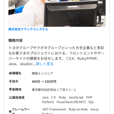
株式会社クラックスシステム
職務内容
トヨタグループやクボタグループといった大手企業など多彩
なお客さまのプロジェクトにおける、フロントエンドやサー
バーサイドの開発をお任せします。 ◎C#、RubyやPHP、
Java、JavaScr...
詳しく見る
職種名
開発エンジニア
給与
400万 〜 530万円
勤務地
東京都渋谷区初台１丁目５１−１
Java
C＃
Ruby
JavaScript
PHP
開発環境
Python3
Visual Basic(VB.NET)
SQL
フレームワー
.NET Framework
Ruby on Rails
Vue.js
ク
Node.js