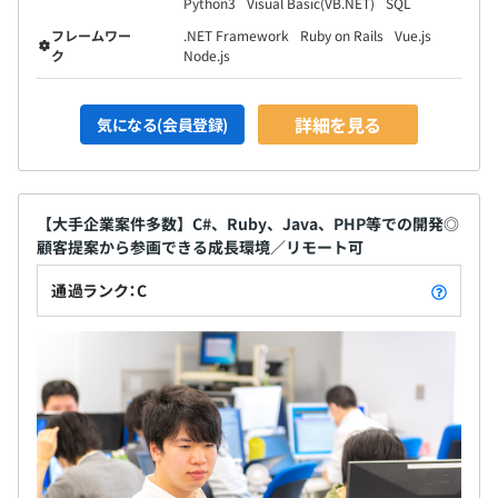
Python3
Visual Basic(VB.NET)
SQL
フレームワー
.NET Framework
Ruby on Rails
Vue.js
ク
Node.js
詳細を見る
気になる(会員登録)
【大手企業案件多数】C#、Ruby、Java、PHP等での開発◎
顧客提案から参画できる成長環境／リモート可
通過ランク：C