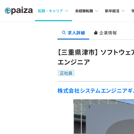
転職・キャリア
未経験転職
新卒就活
求人検索
求人検索
求人検索
求人詳細
企業情報
本選考
インタビュー
インタビュー
インターン
【三重県津市】 ソフトウ
転職成功ガイド
転職成功ガイド
エンジニア
新卒エージェ
転職エージェント
正社員
イベント・セ
株式会社システムエンジニアギ
インタビュー
就活成功ガイ