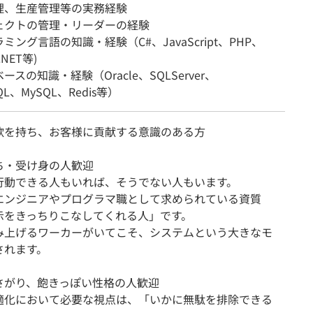
理、生産管理等の実務経験
ェクトの管理・リーダーの経験
ミング言語の知識・経験（C#、JavaScript、PHP、
.NET等)
ースの知識・経験（Oracle、SQLServer、
SQL、MySQL、Redis等）
欲を持ち、お客様に貢献する意識のある方
ち・受け身の人歓迎
行動できる人もいれば、そうでない人もいます。
エンジニアやプログラマ職として求められている資質
示をきっちりこなしてくれる人」です。
み上げるワーカーがいてこそ、システムという大きなモ
されます。
さがり、飽きっぽい性格の人歓迎
適化において必要な視点は、「いかに無駄を排除できる