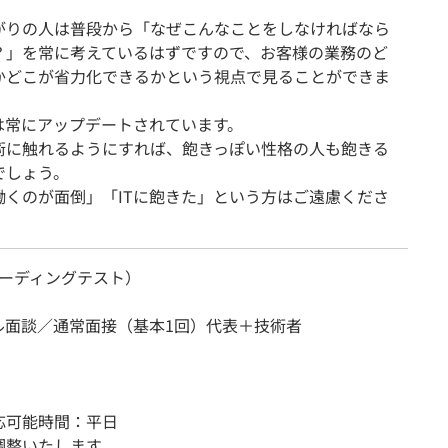
。
がりの人は普段から「なぜこんなことをしなければなら
？」を常に考えているはずですので、お客様の業務のど
かどこが省力化できるかという視点で見ることができま
術は常にアップデートされています。
術に触れるようにすれば、飽きっぽい性格の人も飽きる
でしょう。
働くのが面倒」「ITに飽きた」という方はご遠慮くださ
（コーディングテスト）
ル面談／通常面接（基本1回）代表＋技術者
応可能時間：平日
調整いたします