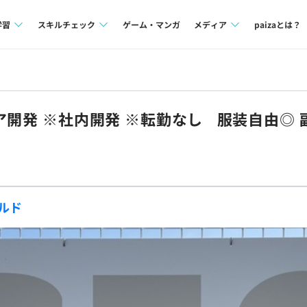
学習
スキルチェック
ゲーム・マンガ
メディア
paizaとは？
講座一覧
プログラミング言語
Tech Team Journal
問題集
SQL
paiza times
ェア開発 ※社内開発 ※転勤なし 服装自由◎ 
4択課題
評価結果一覧
note
ント
ナレッジ
再チャレンジ結果一覧
ミナー
リファレンス
ルド
プラン
ド
個人向けプラン
法人向けプラン
学校向けプラン