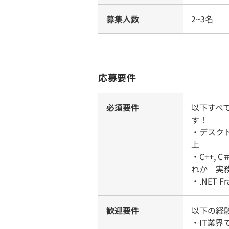
募集人数
2~3名
応募要件
必須要件
以下すべ
す！
・デスクト
上
・C++, C＃
れか 実
・.NET 
歓迎要件
以下の経
・IT業