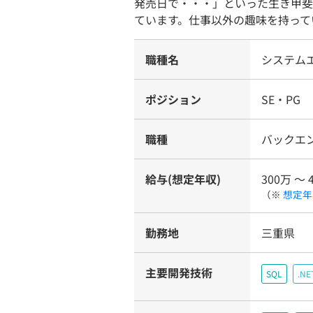
発売日で・・・」といった生き甲斐
ています。仕事以外の趣味を持って
職種名
システム
ポジション
SE・PG
職種
バックエ
給与(想定年収)
300万 〜 
（※
想定年
勤務地
三重県
主要開発技術
SQL
.NE