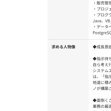
・販売管
・プロジ
・プログラ
Java、VB
・データベ
Postgre
求める人物像
◆成長意
◆指示待
自ら考え
システム
は、「指
地道に積
ノが構築
◆面倒く
業務の最