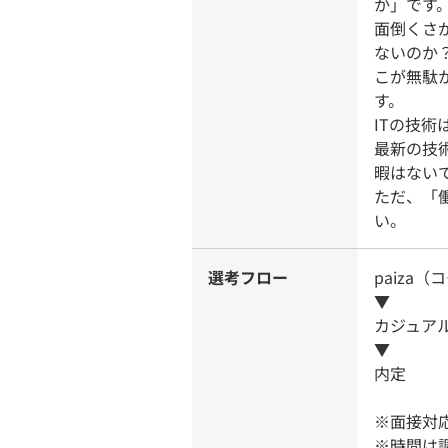
か」です
面倒くさ
ないのか
こが無駄
す。
ITの技
最新の技
暇はない
ただ、「
い。
選考フロー
paiza
▼
カジュア
▼
内定
※面接対
※時間は