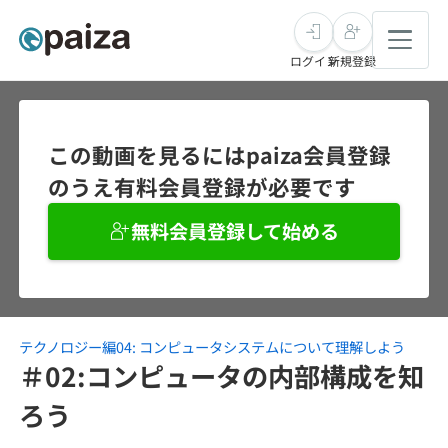
ログイン
新規登録
転職・キャリア
この動画を見るにはpaiza会員登録
のうえ有料会員登録が必要です
未経験転職
求人検索
無料会員登録して始める
新卒就活
求人検索
インタビュー
学習
求人検索
インタビュー
転職成功ガイド
本選考
テクノロジー編04: コンピュータシステムについて理解しよう
スキルチェック
講座一覧
転職成功ガイド
転職エージェント
＃02:コンピュータの内部構成を知
ゲーム・マンガ
インターン
プログラミング言語
ろう
問題集