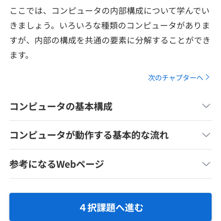
メディア
SQL
ここでは、コンピュータの内部構成について学んでい
4択課題
新卒エージェント
きましょう。いろいろな種類のコンピュータがありま
paizaとは？
Tech Team Journal
評価結果一覧
すが、内部の構成を共通の要素に分解することができ
ナレッジ
イベント・セミナー
ます。
paiza times
再チャレンジ結果一覧
リファレンス
次のチャプターへ
インタビュー
note
コンピュータの基本構成
就活成功ガイド
プラン
コンピュータが動作する基本的な流れ
個人向けプラン
参考になるWebページ
法人向けプラン
学校向けプラン
４択課題へ進む