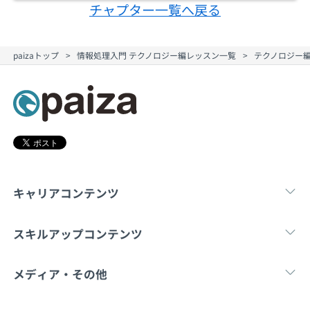
契約内容・クーポン
チャプター一覧へ戻る
paizaトップ
情報処理入門 テクノロジー編レッスン一覧
テクノロジー編
キャリアコンテンツ
転職・キャリア
未経験転職
新卒就
スキルアップコンテンツ
学習
スキルチェック
マンガ・ゲーム
メディア・その他