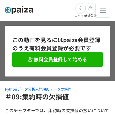
ログイン
新規登録
転職・キャリア
この動画を見るにはpaiza会員登録
のうえ有料会員登録が必要です
未経験転職
求人検索
無料会員登録して始める
新卒就活
求人検索
インタビュー
学習
求人検索
インタビュー
転職成功ガイド
本選考
Pythonデータ分析入門編9: データの集約
スキルチェック
講座一覧
転職成功ガイド
転職エージェント
＃09:集約時の欠損値
ゲーム・マンガ
インターン
プログラミング言語
問題集
このチャプターでは、集約時の欠損値の扱いについて