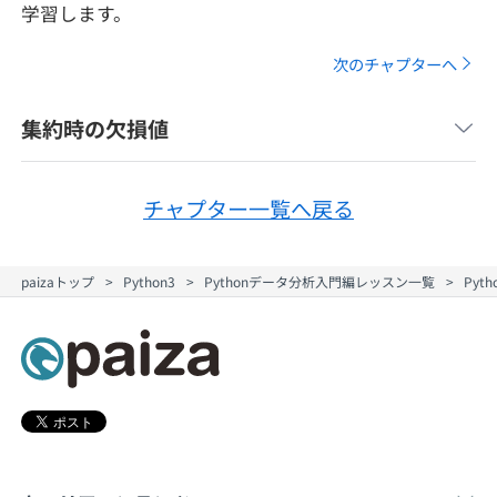
学習します。
メディア
SQL
4択課題
新卒エージェント
次のチャプターへ
paizaとは？
Tech Team Journal
評価結果一覧
ナレッジ
イベント・セミナー
集約時の欠損値
paiza times
再チャレンジ結果一覧
リファレンス
インタビュー
チャプター一覧へ戻る
note
就活成功ガイド
プラン
paizaトップ
Python3
Pythonデータ分析入門編レッスン一覧
Py
個人向けプラン
法人向けプラン
学校向けプラン