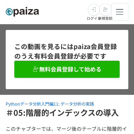
ログイン
新規登録
転職・キャリア
この動画を見るにはpaiza会員登録
のうえ有料会員登録が必要です
未経験転職
求人検索
無料会員登録して始める
新卒就活
求人検索
インタビュー
学習
求人検索
インタビュー
転職成功ガイド
本選考
Pythonデータ分析入門編11: データ分析の実践
スキルチェック
講座一覧
転職成功ガイド
転職エージェント
＃05:階層的インデックスの導入
ゲーム・マンガ
インターン
プログラミング言語
問題集
このチャプターでは、マージ後のテーブルに階層的イ