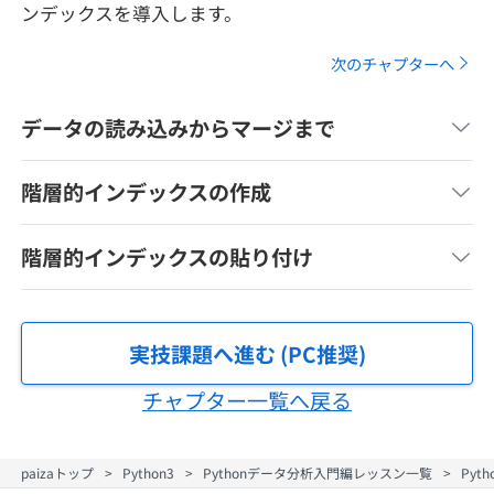
ンデックスを導入します。
メディア
SQL
4択課題
新卒エージェント
次のチャプターへ
paizaとは？
Tech Team Journal
評価結果一覧
ナレッジ
イベント・セミナー
データの読み込みからマージまで
paiza times
再チャレンジ結果一覧
リファレンス
インタビュー
階層的インデックスの作成
note
就活成功ガイド
プラン
階層的インデックスの貼り付け
個人向けプラン
実技課題へ進む (PC推奨)
法人向けプラン
チャプター一覧へ戻る
学校向けプラン
paizaトップ
Python3
Pythonデータ分析入門編レッスン一覧
Py