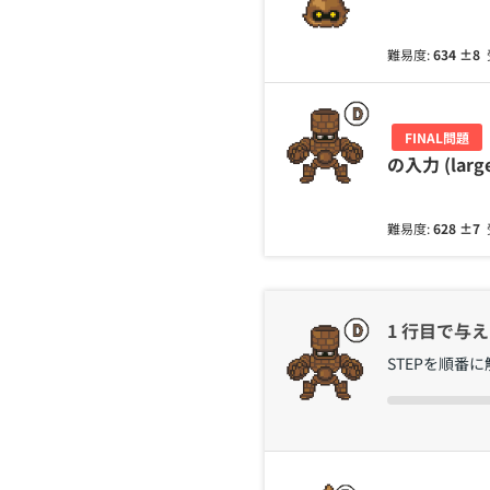
難易度:
634
±8
FINAL問題
の入力 (larg
難易度:
628
±7
1 行目で与えら
STEPを順番