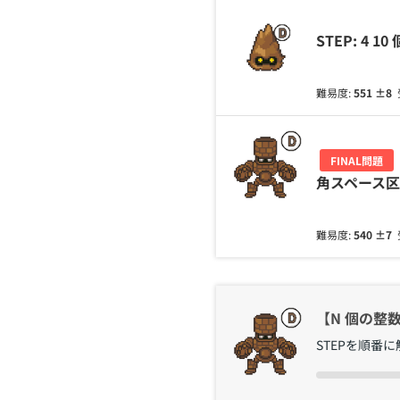
STEP: 4
難易度:
551
±8
FINAL問題
角スペース
難易度:
540
±7
【N 個の整数
STEPを順番