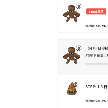
FINAL問題
難易度:
745
±6
【N 行 M
STEPを順番
STEP: 1 
難易度:
926
±5