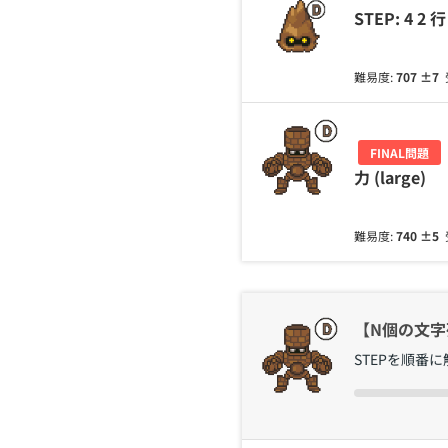
STEP: 4 
難易度:
707
±7
FINAL問題
力 (large)
難易度:
740
±5
【N個の文字列
STEPを順番