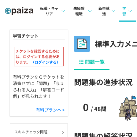
転職・キャ
未経験
新卒就
学
リア
転職
活
習
求人検索
求人検索
求人検索
講座
学習チケット
本選考
標準入力メ
インタビュー
インタビュー
問題
インターン
チケットを確認するために
転職成功ガイド
転職成功ガイド
4択課
は、ログインする必要があ
問題一覧
ります。
（ログインする）
新卒エージェント
転職エージェント
ナレ
有料プランならチケットを
問題集の進捗状況
イベント・セミナー
リフ
消費せずに「問題」「与え
られる入力」「解答コード
インタビュー
例」が見られます！
プラン
0
就活成功ガイド
個人
/ 48問
有料プランへ >
法人
スキルチェック問題
学校
問題集の解答状況