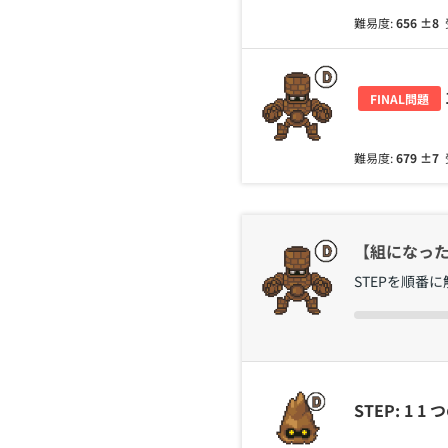
難易度:
656
±8
FINAL問題
難易度:
679
±7
【組になっ
STEPを順番
STEP: 1 