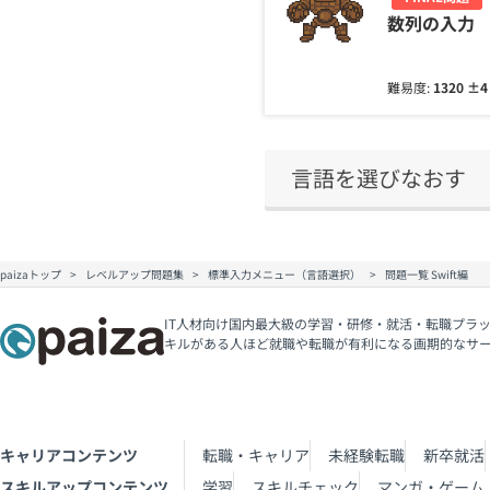
数列の入力
難易度:
1320
±
言語を選びなおす
paizaトップ
レベルアップ問題集
標準入力メニュー（言語選択）
問題一覧 Swift編
IT人材向け国内最大級の学習・研修・就活・転職プラッ
キルがある人ほど就職や転職が有利になる画期的なサ
キャリアコンテンツ
転職・キャリア
未経験転職
新卒就活
スキルアップコンテンツ
学習
スキルチェック
マンガ・ゲーム