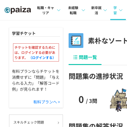
転職・キャ
未経験
新卒就
学
リア
転職
活
習
求人検索
求人検索
求人検索
講座
学習チケット
本選考
素朴なソー
インタビュー
インタビュー
問題
インターン
チケットを確認するために
転職成功ガイド
転職成功ガイド
4択課
は、ログインする必要があ
問題一覧
ります。
（ログインする）
新卒エージェント
転職エージェント
ナレ
有料プランならチケットを
問題集の進捗状況
イベント・セミナー
リフ
消費せずに「問題」「与え
られる入力」「解答コード
インタビュー
例」が見られます！
プラン
0
就活成功ガイド
個人
/ 3問
有料プランへ >
法人
スキルチェック問題
学校
問題集の解答状況