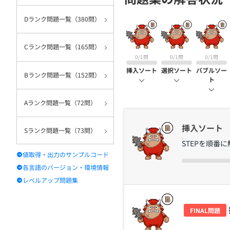
契約
Dランク問題一覧（380問）
Cランク問題一覧（165問）
0/1問
0/1問
0/1問
挿入ソート
選択ソート
バブルソー
Bランク問題一覧（152問）
ト
Aランク問題一覧（72問）
挿入ソート
Sランク問題一覧（73問）
STEPを順番
値取得・出力のサンプルコード
各言語のバージョン・環境情報
レベルアップ問題集
FINAL問題